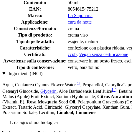
Contenuto:
50 ml
EAN:
8054615475212
Marca:
La Saponaria
Applicazione:
cura da notte
Consistenza/formato:
crema
Tipo di prodotto:
crema viso
Tipi di pelle adatti:
esigente, matura
Caratteristiche:
confezione con plastica ridotta, v
Certificati:
ccpb
,
Vegan senza certificazione
Avvertenze sulla conservazione:
conservare in un posto fresco, asciu
Tipo di confezione:
vetro, barattolino
Ingredienti (INCI)
[1]
Aqua, Centaurea Cyanus Flower Water
, Propandiol, Caprylic/Capr
[1]
Cetearyl Glucoside,
Glycerin
, Aloe Barbadensis Leaf Juice
, Betain
Malus (Apple) Fruit Extract, Sodium Hyaluronate,
Citrus Aurantium
(Vitamin E),
Rosa Mosqueta Seed Oil
, Pelargonium Graveolons (Ge
Extract, Tartaric Acid, Citricacid, Glyceryl Caprylate, Xanthan Gum
Potassium Sorbate, Lecithin,
Linalool
,
Limonene
da agricoltura biologica