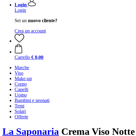
Login
Login
Sei un
nuovo cliente?
Crea un account
Carrello
€ 0,00
Marche
Viso
Make-up
Corpo
Capelli
Uomo
Bambini e neonati
Temi
Solari
Offerte
La Saponaria
Crema Viso Notte 