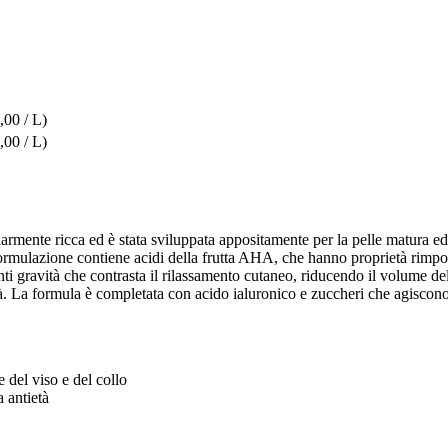
,00 / L)
,00 / L)
armente ricca ed è stata sviluppata appositamente per la pelle matura ed
 formulazione contiene acidi della frutta AHA, che hanno proprietà rimpo
ti gravità che contrasta il rilassamento cutaneo, riducendo il volume dell
ità. La formula è completata con acido ialuronico e zuccheri che agiscon
 del viso e del collo
a antietà