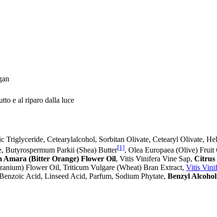
egan
tto e al riparo dalla luce
ic Triglyceride, Cetearylalcohol, Sorbitan Olivate, Cetearyl Olivate, 
[1]
e, Butyrospermum Parkii (Shea) Butter
, Olea Europaea (Olive) Fruit 
 Amara (Bitter Orange) Flower Oil
, Vitis Vinifera Vine Sap,
Citrus
ranium) Flower Oil, Triticum Vulgare (Wheat) Bran Extract,
Vitis Vin
, Benzoic Acid, Linseed Acid, Parfum, Sodium Phytate,
Benzyl Alcohol