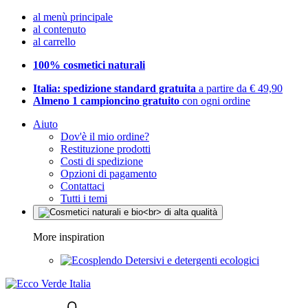
al menù principale
al contenuto
al carrello
100% cosmetici naturali
Italia: spedizione standard gratuita
a partire da € 49,90
Almeno 1 campioncino gratuito
con ogni ordine
Aiuto
Dov'è il mio ordine?
Restituzione prodotti
Costi di spedizione
Opzioni di pagamento
Contattaci
Tutti i temi
More inspiration
Detersivi e detergenti ecologici