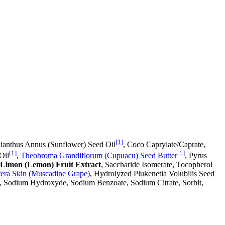
[1]
Helianthus Annus (Sunflower) Seed Oil
, Coco Caprylate/Caprate,
[1]
[1]
Oil
,
Theobroma Grandiflorum (Cupuacu) Seed Butter
, Pyrus
 Limon (Lemon) Fruit Extract
, Saccharide Isomerate, Tocopherol
ifera Skin (Muscadine Grape)
, Hydrolyzed Plukenetia Volubilis Seed
, Sodium Hydroxyde, Sodium Benzoate, Sodium Citrate, Sorbit,