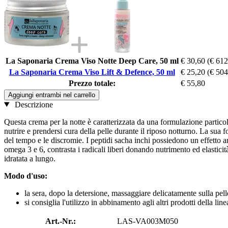
La Saponaria Crema Viso Notte Deep Care, 50 ml
€ 30,60
(€ 612
La Saponaria Crema Viso Lift & Defence, 50 ml
€ 25,20
(€ 504
Prezzo totale:
€ 55,80
Aggiungi entrambi nel carrello
Descrizione
Questa crema per la notte è caratterizzata da una formulazione particol
nutrire e prendersi cura della pelle durante il riposo notturno. La sua
del tempo e le discromie. I peptidi sacha inchi possiedono un effetto an
omega 3 e 6, contrasta i radicali liberi donando nutrimento ed elastic
idratata a lungo.
Modo d'uso:
la sera, dopo la detersione, massaggiare delicatamente sulla pelle
si consiglia l'utilizzo in abbinamento agli altri prodotti della line
Art.-Nr.:
LAS-VA003M050