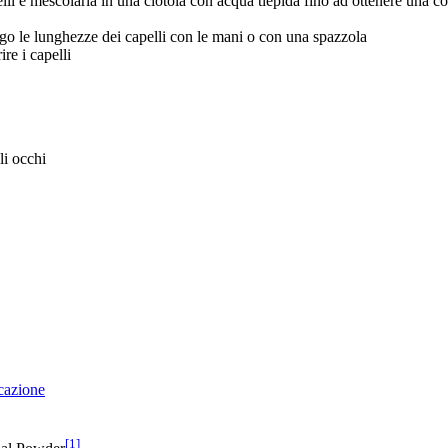
elli e mescolarla in una ciotola con acqua tiepida fino ad ottenere una c
lungo le lunghezze dei capelli con le mani o con una spazzola
re i capelli
li occhi
icazione
[1]