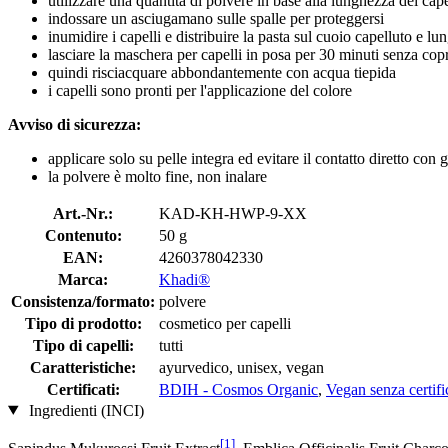
utilizzare una quantità di polvere in base alla lunghezza dei cap
indossare un asciugamano sulle spalle per proteggersi
inumidire i capelli e distribuire la pasta sul cuoio capelluto e 
lasciare la maschera per capelli in posa per 30 minuti senza copri
quindi risciacquare abbondantemente con acqua tiepida
i capelli sono pronti per l'applicazione del colore
Avviso di sicurezza:
applicare solo su pelle integra ed evitare il contatto diretto con g
la polvere è molto fine, non inalare
Art.-Nr.:
KAD-KH-HWP-9-XX
Contenuto:
50 g
EAN:
4260378042330
Marca:
Khadi®
Consistenza/formato:
polvere
Tipo di prodotto:
cosmetico per capelli
Tipo di capelli:
tutti
Caratteristiche:
ayurvedico, unisex, vegan
Certificati:
BDIH - Cosmos Organic
,
Vegan senza certif
Ingredienti (INCI)
[1]