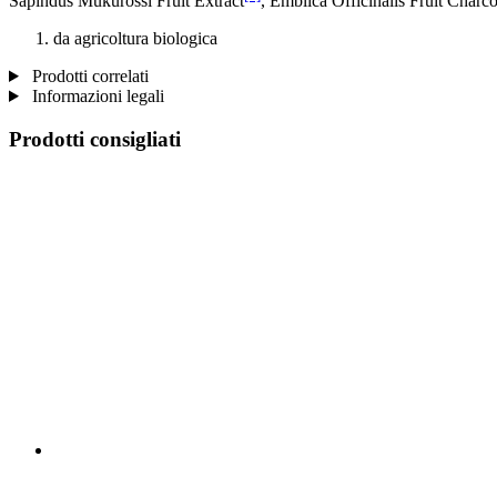
Sapindus Mukurossi Fruit Extract
, Emblica Officinalis Fruit Char
da agricoltura biologica
Prodotti correlati
Informazioni legali
Prodotti consigliati