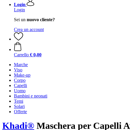
Login
Login
Sei un
nuovo cliente?
Crea un account
Carrello
€ 0,00
Marche
Viso
Make-up
Corpo
Capelli
Uomo
Bambini e neonati
Temi
Solari
Offerte
Khadi®
Maschera per Capelli Ay