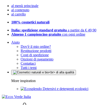
al menù principale
al contenuto
al carrello
100% cosmetici naturali
Italia: spedizione standard gratuita
a partire da € 49,90
Almeno 1 campioncino gratuito
con ogni ordine
Aiuto
Dov'è il mio ordine?
Restituzione prodotti
Costi di spedizione
Opzioni di pagamento
Contattaci
Tutti i temi
More inspiration
Detersivi e detergenti ecologici