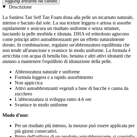
Aggiungi entrambi nel carrello
Descrizione
La Sunless Tan Self Tan Foam dona alla pelle un incarnato naturale,
intenso e baciato dal sole. La sua texture leggera e ariosa si assorbe
rapidamente e assicura un risultato uniforme e senza striature,
lasciando la pelle morbida e idratata. DHA ed eritrolosio agiscono
come principi attivi autoabbronzanti per un effetto naturalmente
dorato. In combinazione, regalano un'abbronzatura equilibrata che
non tende all'arancione e svanisce in modo uniforme. La formula è
arricchita con acqua di betulla bio, betaina e altri attivi idratanti che
aiutano a mantenere l'equilibrio di idratazione della pelle.
Abbronzatura naturale e uniforme
Formula leggera e a rapido assorbimento
Non appiccica
Attivi autoabbronzanti vegetali a base di bacche e canna da
zucchero
L'abbronzatura si sviluppa entro 4-6 ore
Svanisce in modo uniforme
Modo d'uso:
Per un risultato più intenso, la mousse può essere applicata per
più giorni consecutivi.
Prima dell'utilizzo di un prodotto autoabbronzante, si consiglia