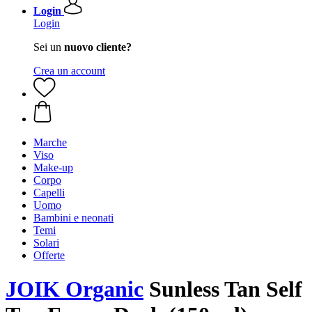
Login
Login
Sei un
nuovo cliente?
Crea un account
Marche
Viso
Make-up
Corpo
Capelli
Uomo
Bambini e neonati
Temi
Solari
Offerte
JOIK Organic
Sunless Tan Self