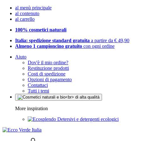
al menù principale
al contenuto
al carrello
100% cosmetici naturali
Italia: spedizione standard gratuita
a partire da € 49,90
Almeno 1 campioncino gratuito
con ogni ordine
Aiuto
Dov'è il mio ordine?
Restituzione prodotti
Costi di spedizione
Opzioni di pagamento
Contattaci
Tutti i temi
More inspiration
Detersivi e detergenti ecologici