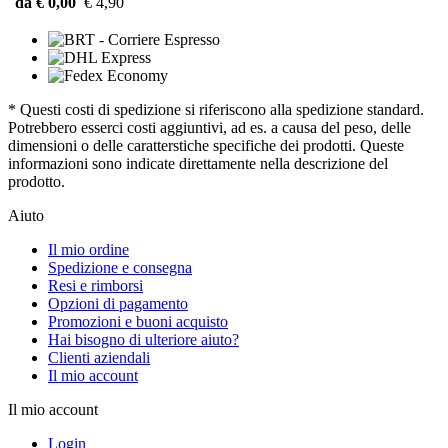
da € 0,00
€ 4,90
* Questi costi di spedizione si riferiscono alla spedizione standard.
Potrebbero esserci costi aggiuntivi, ad es. a causa del peso, delle
dimensioni o delle caratterstiche specifiche dei prodotti. Queste
informazioni sono indicate direttamente nella descrizione del
prodotto.
Aiuto
Il mio ordine
Spedizione e consegna
Resi e rimborsi
Opzioni di pagamento
Promozioni e buoni acquisto
Hai bisogno di ulteriore aiuto?
Clienti aziendali
Il mio account
Il mio account
Login