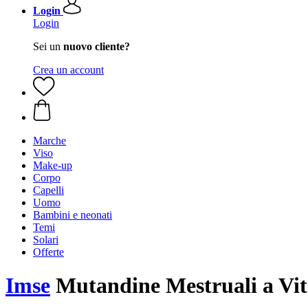
Login
Login
Sei un
nuovo cliente?
Crea un account
Marche
Viso
Make-up
Corpo
Capelli
Uomo
Bambini e neonati
Temi
Solari
Offerte
Imse
Mutandine Mestruali a Vit