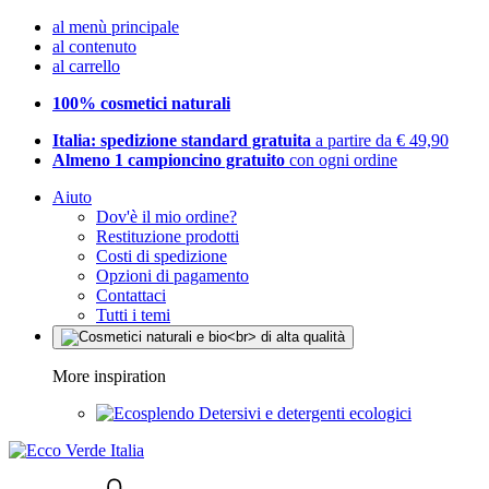
al menù principale
al contenuto
al carrello
100% cosmetici naturali
Italia: spedizione standard gratuita
a partire da € 49,90
Almeno 1 campioncino gratuito
con ogni ordine
Aiuto
Dov'è il mio ordine?
Restituzione prodotti
Costi di spedizione
Opzioni di pagamento
Contattaci
Tutti i temi
More inspiration
Detersivi e detergenti ecologici