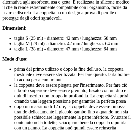
alternativa agli assorbenti usa e getta. È realizzata in silicone medico,
il che la rende estremamente compatibile con l'organismo, facile da
usare e discreta. La coppetta ha un design a prova di perdite e
protegge dagli odori sgradevoli.
Dimensioni:
taglia S (25 ml) - diametro: 42 mm / lunghezza: 58 mm
taglia M (29 ml) - diametro: 42 mm / lunghezza: 64 mm
taglia L (38 ml) - diametro: 47 mm / lunghezza: 64 mm
Modo d'uso:
prima del primo utilizzo e dopo la fine dell'uso, la coppetta
mestruale deve essere sterilizzata. Per fare questo, farla bollire
in acqua per alcuni minuti
la coppetta deve essere piegata per l'inserimento. Per fare ciò,
il bordo superiore deve essere premuto, fissato con un dito e
quindi inserito non troppo in profondità. La coppetta si aprirà
creando una leggera pressione per garantire la perfetta presa
dopo un massimo di 12 ore, la coppetta deve essere rimossa
tirando delicatamente il piccolo gambo fino a quando non sia
possibile schiacciare leggermente la parte inferiore. Svuotare il
contenuto nella toilette, sciacquare bene la coppetta o pulirla
con un panno. La coppetta può quindi essere reinserita