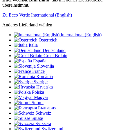
übereinstimmt.
Zu Ecco Verde International (English)
Anderes Lieferland wählen
International (English)
Österreich
Italia
Deutschland
Great Britain
España
Slovenija
France
România
Sverige
Hrvatska
Polska
Magyar
Suomi
България
Schweiz
Suisse
Svizzera
Switzerland