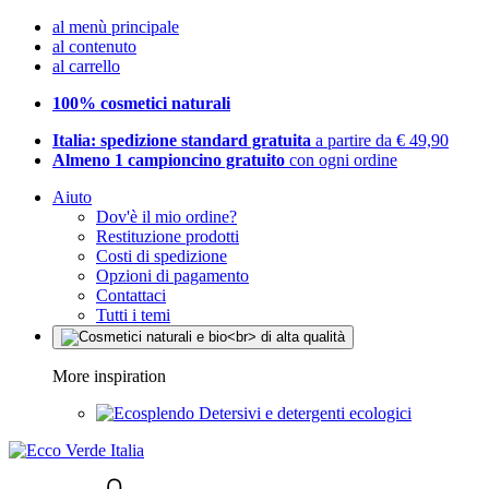
al menù principale
al contenuto
al carrello
100% cosmetici naturali
Italia: spedizione standard gratuita
a partire da € 49,90
Almeno 1 campioncino gratuito
con ogni ordine
Aiuto
Dov'è il mio ordine?
Restituzione prodotti
Costi di spedizione
Opzioni di pagamento
Contattaci
Tutti i temi
More inspiration
Detersivi e detergenti ecologici