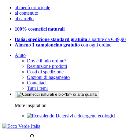
al menù principale
al contenuto
al carrello
100% cosmetici naturali
Italia: spedizione standard gratuita
a partire da € 49,90
Almeno 1 campioncino gratuito
con ogni ordine
Aiuto
Dov'è il mio ordine?
Restituzione prodotti
Costi di spedizione
Opzioni di pagamento
Contattaci
Tutti i temi
More inspiration
Detersivi e detergenti ecologici