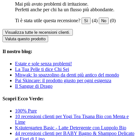
Mai più avuto problemi di irritazione.
Perfetti anche per chi ha un flusso più abbondante.
Ti è stata utile questa recensione?
(4)
(0)
Sì
No
Visualizza tutte le recensioni clienti.
Valuta questo prodotto
Il nostro blog:
Estate e sole senza problemi!
La Tua Pelle ti dice Chi Sei
Miswak: lo spazzolino da denti più antico del mondo
Pai Skincare: il prodotto giusto per ogni esigenza
Il Sangue di Drago
Scopri Ecco Verde:
100% Pure
10 recensioni clienti per Yogi Tea Tisana Bio con Menta e
Lime
Kräutergarten Basic - Latte Detergente con Luppolo Bio
44 recensioni clienti per BABY Bagno & Shampoo Delicato
ai Fiori di Lino