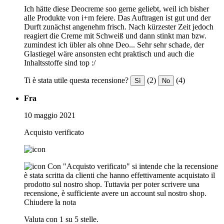
Ich hätte diese Deocreme soo gerne geliebt, weil ich bisher
alle Produkte von i+m feiere. Das Auftragen ist gut und der
Durft zunächst angenehm frisch. Nach kürzester Zeit jedoch
reagiert die Creme mit Schweiß und dann stinkt man bzw.
zumindest ich übler als ohne Deo... Sehr sehr schade, der
Glastiegel wäre ansonsten echt praktisch und auch die
Inhaltsstoffe sind top :/
Ti è stata utile questa recensione?
(2)
(4)
Sì
No
Fra
10 maggio 2021
Acquisto verificato
Con "Acquisto verificato" si intende che la recensione
è stata scritta da clienti che hanno effettivamente acquistato il
prodotto sul nostro shop. Tuttavia per poter scrivere una
recensione, è sufficiente avere un account sul nostro shop.
Chiudere la nota
Valuta con 1 su 5 stelle.