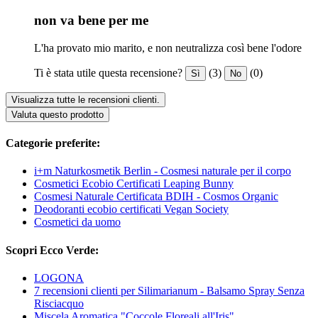
non va bene per me
L'ha provato mio marito, e non neutralizza così bene l'odore
Ti è stata utile questa recensione?
(3)
(0)
Sì
No
Visualizza tutte le recensioni clienti.
Valuta questo prodotto
Categorie preferite:
i+m Naturkosmetik Berlin - Cosmesi naturale per il corpo
Cosmetici Ecobio Certificati Leaping Bunny
Cosmesi Naturale Certificata BDIH - Cosmos Organic
Deodoranti ecobio certificati Vegan Society
Cosmetici da uomo
Scopri Ecco Verde:
LOGONA
7 recensioni clienti per Silimarianum - Balsamo Spray Senza
Risciacquo
Miscela Aromatica "Coccole Floreali all'Iris"