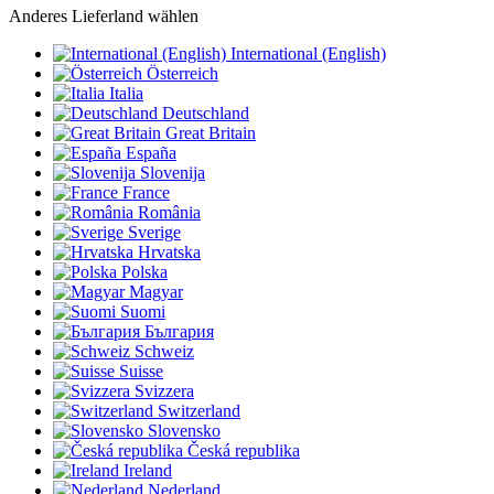
Anderes Lieferland wählen
International (English)
Österreich
Italia
Deutschland
Great Britain
España
Slovenija
France
România
Sverige
Hrvatska
Polska
Magyar
Suomi
България
Schweiz
Suisse
Svizzera
Switzerland
Slovensko
Česká republika
Ireland
Nederland