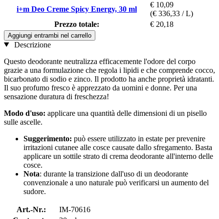
€ 10,09
i+m Deo Creme Spicy Energy, 30 ml
(€ 336,33 / L)
Prezzo totale:
€ 20,18
Aggiungi entrambi nel carrello
Descrizione
Questo deodorante neutralizza efficacemente l'odore del corpo
grazie a una formulazione che regola i lipidi e che comprende cocco,
bicarbonato di sodio e zinco. Il prodotto ha anche proprietà idratanti.
Il suo profumo fresco è apprezzato da uomini e donne. Per una
sensazione duratura di freschezza!
Modo d'uso:
applicare una quantità delle dimensioni di un pisello
sulle ascelle.
Suggerimento:
può essere utilizzato in estate per prevenire
irritazioni cutanee alle cosce causate dallo sfregamento. Basta
applicare un sottile strato di crema deodorante all'interno delle
cosce.
Nota
: durante la transizione dall'uso di un deodorante
convenzionale a uno naturale può verificarsi un aumento del
sudore.
Art.-Nr.:
IM-70616