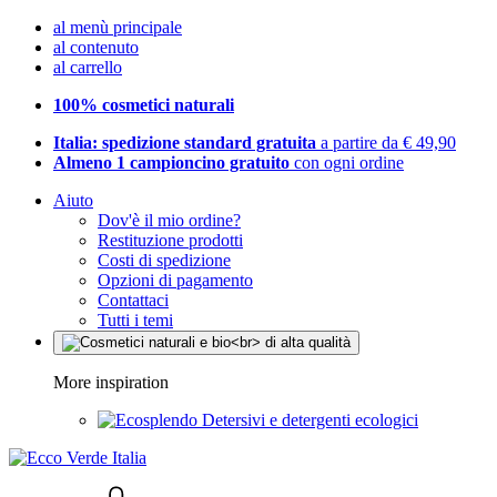
al menù principale
al contenuto
al carrello
100% cosmetici naturali
Italia: spedizione standard gratuita
a partire da € 49,90
Almeno 1 campioncino gratuito
con ogni ordine
Aiuto
Dov'è il mio ordine?
Restituzione prodotti
Costi di spedizione
Opzioni di pagamento
Contattaci
Tutti i temi
More inspiration
Detersivi e detergenti ecologici