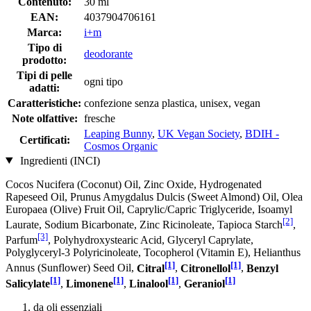
Contenuto:
30 ml
EAN:
4037904706161
Marca:
i+m
Tipo di
deodorante
prodotto:
Tipi di pelle
ogni tipo
adatti:
Caratteristiche:
confezione senza plastica, unisex, vegan
Note olfattive:
fresche
Leaping Bunny
,
UK Vegan Society
,
BDIH -
Certificati:
Cosmos Organic
Ingredienti (INCI)
Cocos Nucifera (Coconut) Oil, Zinc Oxide, Hydrogenated
Rapeseed Oil, Prunus Amygdalus Dulcis (Sweet Almond) Oil, Olea
Europaea (Olive) Fruit Oil, Caprylic/Capric Triglyceride, Isoamyl
[2]
Laurate, Sodium Bicarbonate, Zinc Ricinoleate, Tapioca Starch
,
[3]
Parfum
, Polyhydroxystearic Acid, Glyceryl Caprylate,
Polyglyceryl-3 Polyricinoleate, Tocopherol (Vitamin E), Helianthus
[1]
[1]
Annus (Sunflower) Seed Oil,
Citral
,
Citronellol
,
Benzyl
[1]
[1]
[1]
[1]
Salicylate
,
Limonene
,
Linalool
,
Geraniol
da oli essenziali