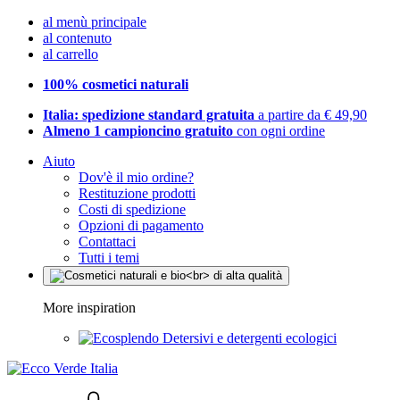
al menù principale
al contenuto
al carrello
100% cosmetici naturali
Italia: spedizione standard gratuita
a partire da € 49,90
Almeno 1 campioncino gratuito
con ogni ordine
Aiuto
Dov'è il mio ordine?
Restituzione prodotti
Costi di spedizione
Opzioni di pagamento
Contattaci
Tutti i temi
More inspiration
Detersivi e detergenti ecologici