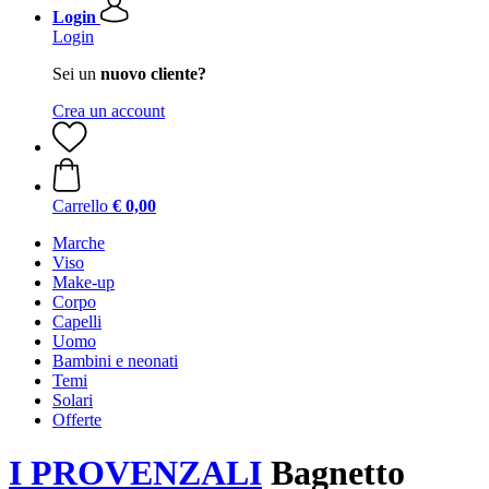
Login
Login
Sei un
nuovo cliente?
Crea un account
Carrello
€ 0,00
Marche
Viso
Make-up
Corpo
Capelli
Uomo
Bambini e neonati
Temi
Solari
Offerte
I PROVENZALI
Bagnetto