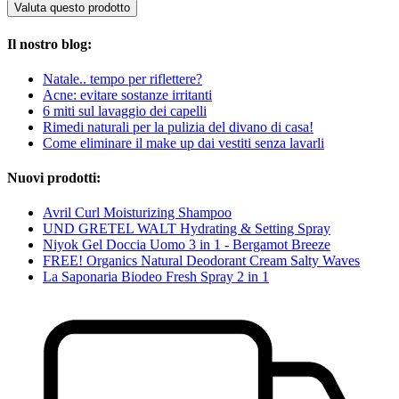
Valuta questo prodotto
Il nostro blog:
Natale.. tempo per riflettere?
Acne: evitare sostanze irritanti
6 miti sul lavaggio dei capelli
Rimedi naturali per la pulizia del divano di casa!
Come eliminare il make up dai vestiti senza lavarli
Nuovi prodotti:
Avril Curl Moisturizing Shampoo
UND GRETEL WALT Hydrating & Setting Spray
Niyok Gel Doccia Uomo 3 in 1 - Bergamot Breeze
FREE! Organics Natural Deodorant Cream Salty Waves
La Saponaria Biodeo Fresh Spray 2 in 1