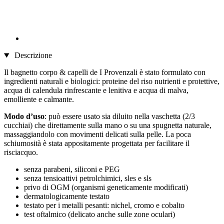
Descrizione
Il bagnetto corpo & capelli de I Provenzali è stato formulato con
ingredienti naturali e biologici: proteine del riso nutrienti e protettive,
acqua di calendula rinfrescante e lenitiva e acqua di malva,
emolliente e calmante.
Modo d’uso
: può essere usato sia diluito nella vaschetta (2/3
cucchiai) che direttamente sulla mano o su una spugnetta naturale,
massaggiandolo con movimenti delicati sulla pelle. La poca
schiumosità è stata appositamente progettata per facilitare il
risciacquo.
senza parabeni, siliconi e PEG
senza tensioattivi petrolchimici, sles e sls
privo di OGM (organismi geneticamente modificati)
dermatologicamente testato
testato per i metalli pesanti: nichel, cromo e cobalto
test oftalmico (delicato anche sulle zone oculari)