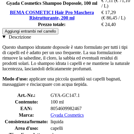
€ 7,11
(€ 71,10
Gyada Cosmetics Shampoo Doposole, 100 ml
/ L)
BEMA COSMETICI Hair Pro Maschera
€ 17,29
Ristrutturante, 200 ml
(€ 86,45 / L)
Prezzo totale:
€ 24,40
Aggiungi entrambi nel carrello
Descrizione
Questo shampoo idratante doposole è stato formulato per tutti i tipi
di capelli ed è adatto per un uso frequente. La sua formulazione
rimuove la salsedine, il cloro, la sabbia ed eventuali residui di
prodotti solari. Lo shampoo idrata i capelli e ne mantiene la naturale
lucentezza, lasciandoli delicatamente profumati.
Modo d'uso:
applicare una piccola quantità sui capelli bagnati,
massaggiare e risciacquare con acqua tiepida.
Art.-Nr.:
GYA-GC147.1
Contenuto:
100 ml
EAN:
8054609982467
Marca:
Gyada Cosmetics
Consistenza/formato:
liquida
Area d'uso:
capelli