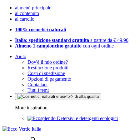
al menù principale
al contenuto
al carrello
100% cosmetici naturali
Italia: spedizione standard gratuita
a partire da € 49,90
Almeno 1 campioncino gratuito
con ogni ordine
Aiuto
Dov'è il mio ordine?
Restituzione prodotti
Costi di spedizione
Opzioni di pagamento
Contattaci
Tutti i temi
More inspiration
Detersivi e detergenti ecologici