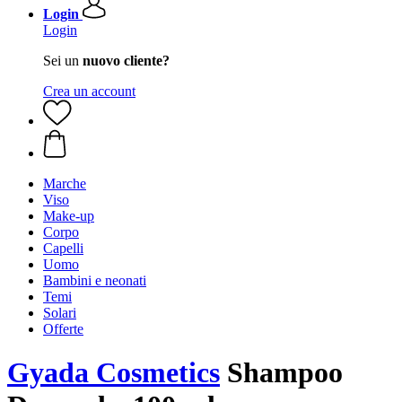
Login
Login
Sei un
nuovo cliente?
Crea un account
Marche
Viso
Make-up
Corpo
Capelli
Uomo
Bambini e neonati
Temi
Solari
Offerte
Gyada Cosmetics
Shampoo