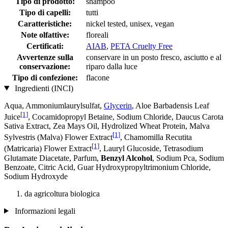
Tipo di prodotto:
shampoo
Tipo di capelli:
tutti
Caratteristiche:
nickel tested, unisex, vegan
Note olfattive:
floreali
Certificati:
AIAB
,
PETA Cruelty Free
Avvertenze sulla
conservare in un posto fresco, asciutto e al
conservazione:
riparo dalla luce
Tipo di confezione:
flacone
Ingredienti (INCI)
Aqua, Ammoniumlaurylsulfat,
Glycerin
, Aloe Barbadensis Leaf
[1]
Juice
, Cocamidopropyl Betaine, Sodium Chloride, Daucus Carota
Sativa Extract, Zea Mays Oil, Hydrolized Wheat Protein, Malva
[1]
Sylvestris (Malva) Flower Extract
, Chamomilla Recutita
[1]
(Matricaria) Flower Extract
, Lauryl Glucoside, Tetrasodium
Glutamate Diacetate, Parfum,
Benzyl Alcohol
, Sodium Pca, Sodium
Benzoate, Citric Acid, Guar Hydroxypropyltrimonium Chloride,
Sodium Hydroxyde
da agricoltura biologica
Informazioni legali