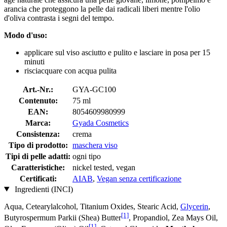
arancia che proteggono la pelle dai radicali liberi mentre l'olio
d'oliva contrasta i segni del tempo.
Modo d'uso:
applicare sul viso asciutto e pulito e lasciare in posa per 15
minuti
risciacquare con acqua pulita
Art.-Nr.:
GYA-GC100
Contenuto:
75 ml
EAN:
8054609980999
Marca:
Gyada Cosmetics
Consistenza:
crema
Tipo di prodotto:
maschera viso
Tipi di pelle adatti:
ogni tipo
Caratteristiche:
nickel tested, vegan
Certificati:
AIAB
,
Vegan senza certificazione
Ingredienti (INCI)
Aqua, Cetearylalcohol, Titanium Oxides, Stearic Acid,
Glycerin
,
[1]
Butyrospermum Parkii (Shea) Butter
, Propandiol, Zea Mays Oil,
[1]