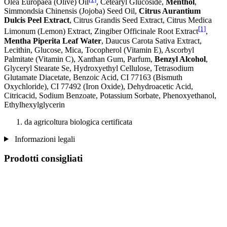
Olea Europaea (Olive) Oil
, Cetearyl Glucoside,
Menthol
,
Simmondsia Chinensis (Jojoba) Seed Oil,
Citrus Aurantium
Dulcis Peel Extract
, Citrus Grandis Seed Extract, Citrus Medica
[1]
Limonum (Lemon) Extract, Zingiber Officinale Root Extract
,
Mentha Piperita Leaf Water
, Daucus Carota Sativa Extract,
Lecithin, Glucose, Mica, Tocopherol (Vitamin E), Ascorbyl
Palmitate (Vitamin C), Xanthan Gum, Parfum,
Benzyl Alcohol
,
Glyceryl Stearate Se, Hydroxyethyl Cellulose, Tetrasodium
Glutamate Diacetate, Benzoic Acid, CI 77163 (Bismuth
Oxychloride), CI 77492 (Iron Oxide), Dehydroacetic Acid,
Citricacid, Sodium Benzoate, Potassium Sorbate, Phenoxyethanol,
Ethylhexylglycerin
da agricoltura biologica certificata
Informazioni legali
Prodotti consigliati