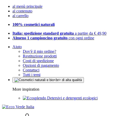
al menù principale
al contenuto
al carrello
100% cosmetici naturali
Italia: spedizione standard gratuita
a partire da € 49,90
Almeno 1 campioncino gratuito
con ogni ordine
Aiuto
Dov'è il mio ordine?
Restituzione prodotti
Costi di spedizione
Opzioni di pagamento
Contattaci
Tutti i temi
More inspiration
Detersivi e detergenti ecologici