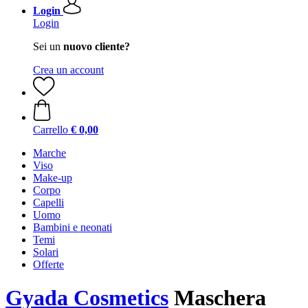
Login
Login
Sei un
nuovo cliente?
Crea un account
Carrello
€ 0,00
Marche
Viso
Make-up
Corpo
Capelli
Uomo
Bambini e neonati
Temi
Solari
Offerte
Gyada Cosmetics
Maschera