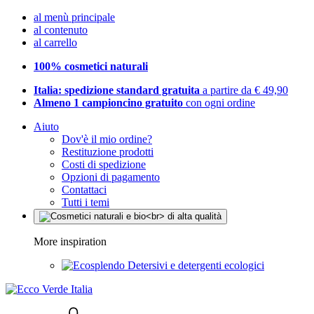
al menù principale
al contenuto
al carrello
100% cosmetici naturali
Italia: spedizione standard gratuita
a partire da € 49,90
Almeno 1 campioncino gratuito
con ogni ordine
Aiuto
Dov'è il mio ordine?
Restituzione prodotti
Costi di spedizione
Opzioni di pagamento
Contattaci
Tutti i temi
More inspiration
Detersivi e detergenti ecologici