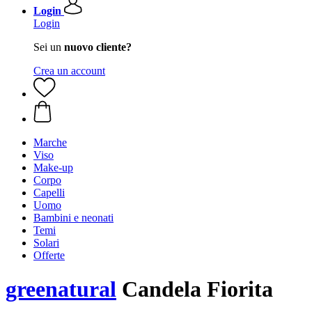
Login
Login
Sei un
nuovo cliente?
Crea un account
Marche
Viso
Make-up
Corpo
Capelli
Uomo
Bambini e neonati
Temi
Solari
Offerte
greenatural
Candela Fiorita