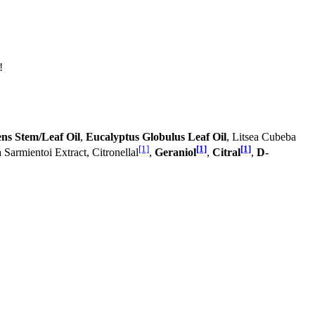
!
ns Stem/Leaf Oil
,
Eucalyptus Globulus Leaf Oil
, Litsea Cubeba
[1]
[1]
[1]
a Sarmientoi Extract, Citronellal
,
Geraniol
,
Citral
,
D-