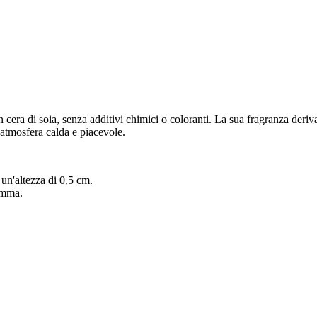
era di soia, senza additivi chimici o coloranti. La sua fragranza deriva 
atmosfera calda e piacevole.
 un'altezza di 0,5 cm.
amma.