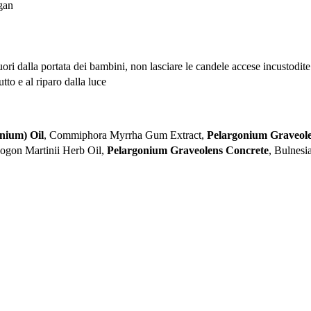
egan
uori dalla portata dei bambini, non lasciare le candele accese incustodite
tto e al riparo dalla luce
nium) Oil
, Commiphora Myrrha Gum Extract,
Pelargonium Graveole
ogon Martinii Herb Oil,
Pelargonium Graveolens Concrete
, Bulnesi