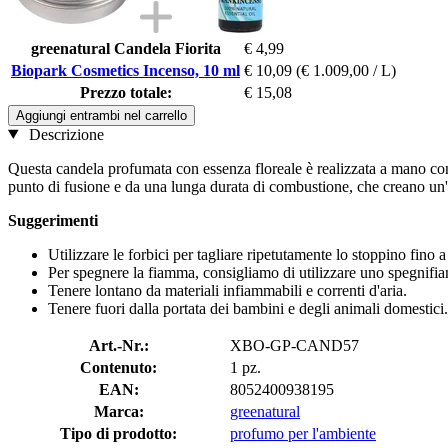
greenatural Candela Fiorita
€ 4,99
Biopark Cosmetics Incenso, 10 ml
€ 10,09
(€ 1.009,00 / L)
Prezzo totale:
€ 15,08
Aggiungi entrambi nel carrello
Descrizione
Questa candela profumata con essenza floreale è realizzata a mano con c
punto di fusione e da una lunga durata di combustione, che creano un'
Suggerimenti
Utilizzare le forbici per tagliare ripetutamente lo stoppino fino a
Per spegnere la fiamma, consigliamo di utilizzare uno spegnifi
Tenere lontano da materiali infiammabili e correnti d'aria.
Tenere fuori dalla portata dei bambini e degli animali domestici.
Art.-Nr.:
XBO-GP-CAND57
Contenuto:
1 pz.
EAN:
8052400938195
Marca:
greenatural
Tipo di prodotto:
profumo per l'ambiente