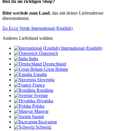
Bist du im richtigen Shop?
Bitte wechsle zum Land
, das mit deiner Lieferadresse
übereinstimmt.
Zu Ecco Verde International (English)
Anderes Lieferland wählen
International (English)
Österreich
Italia
Deutschland
Great Britain
España
Slovenija
France
România
Sverige
Hrvatska
Polska
Magyar
Suomi
България
Schweiz