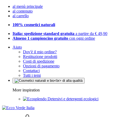
al menù principale
al contenuto
al carrello
100% cosmetici naturali
Italia: spedizione standard gratuita
a partire da € 49,90
Almeno 1 campioncino gratuito
con ogni ordine
Aiuto
Dov'è il mio ordine?
Restituzione prodotti
Costi di spedizione
Opzioni di pagamento
Contattaci
Tutti i temi
More inspiration
Detersivi e detergenti ecologici