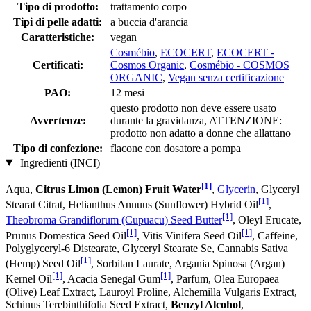
Tipo di prodotto:
trattamento corpo
Tipi di pelle adatti:
a buccia d'arancia
Caratteristiche:
vegan
Cosmébio
,
ECOCERT
,
ECOCERT -
Certificati:
Cosmos Organic
,
Cosmébio - COSMOS
ORGANIC
,
Vegan senza certificazione
PAO:
12 mesi
questo prodotto non deve essere usato
Avvertenze:
durante la gravidanza, ATTENZIONE:
prodotto non adatto a donne che allattano
Tipo di confezione:
flacone con dosatore a pompa
Ingredienti (INCI)
[1]
Aqua,
Citrus Limon (Lemon) Fruit Water
,
Glycerin
, Glyceryl
[1]
Stearat Citrat, Helianthus Annuus (Sunflower) Hybrid Oil
,
[1]
Theobroma Grandiflorum (Cupuacu) Seed Butter
, Oleyl Erucate,
[1]
[1]
Prunus Domestica Seed Oil
, Vitis Vinifera Seed Oil
, Caffeine,
Polyglyceryl-6 Distearate, Glyceryl Stearate Se, Cannabis Sativa
[1]
(Hemp) Seed Oil
, Sorbitan Laurate, Argania Spinosa (Argan)
[1]
[1]
Kernel Oil
, Acacia Senegal Gum
, Parfum, Olea Europaea
(Olive) Leaf Extract, Lauroyl Proline, Alchemilla Vulgaris Extract,
Schinus Terebinthifolia Seed Extract,
Benzyl Alcohol
,