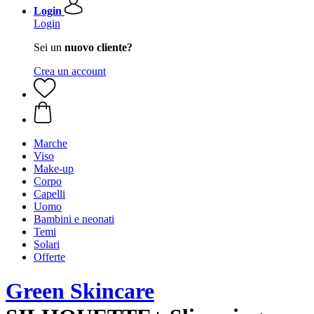
Login
Login
Sei un
nuovo cliente?
Crea un account
Marche
Viso
Make-up
Corpo
Capelli
Uomo
Bambini e neonati
Temi
Solari
Offerte
Green Skincare