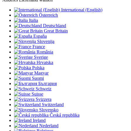
International (English)
Österreich
Italia
Deutschland
Great Britain
España
Slovenija
France
România
Sverige
Hrvatska
Polska
Magyar
Suomi
България
Schweiz
Suisse
Svizzera
Switzerland
Slovensko
Česká republika
Ireland
Nederland
Belgique