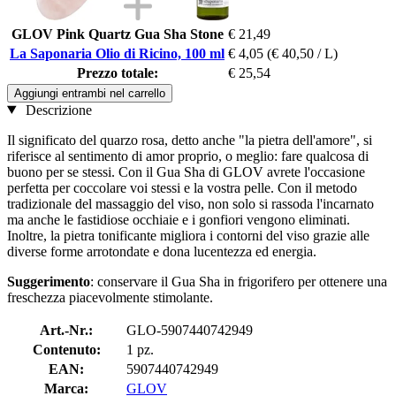
GLOV Pink Quartz Gua Sha Stone
€ 21,49
La Saponaria Olio di Ricino, 100 ml
€ 4,05
(€ 40,50 / L)
Prezzo totale:
€ 25,54
Aggiungi entrambi nel carrello
Descrizione
Il significato del quarzo rosa, detto anche "la pietra dell'amore", si
riferisce al sentimento di amor proprio, o meglio: fare qualcosa di
buono per se stessi. Con il Gua Sha di GLOV avrete l'occasione
perfetta per coccolare voi stessi e la vostra pelle. Con il metodo
tradizionale del massaggio del viso, non solo si rassoda l'incarnato
ma anche le fastidiose occhiaie e i gonfiori vengono eliminati.
Inoltre, la pietra tonificante migliora i contorni del viso grazie alle
diverse forme arrotondate e dona lucentezza ed energia.
Suggerimento
: conservare il Gua Sha in frigorifero per ottenere una
freschezza piacevolmente stimolante.
Art.-Nr.:
GLO-5907440742949
Contenuto:
1 pz.
EAN:
5907440742949
Marca:
GLOV