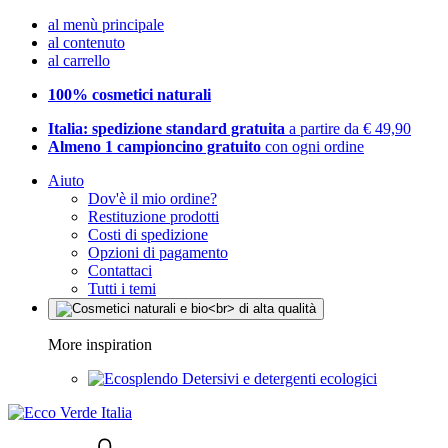
al menù principale
al contenuto
al carrello
100% cosmetici naturali
Italia: spedizione standard gratuita
a partire da € 49,90
Almeno 1 campioncino gratuito
con ogni ordine
Aiuto
Dov'è il mio ordine?
Restituzione prodotti
Costi di spedizione
Opzioni di pagamento
Contattaci
Tutti i temi
More inspiration
Detersivi e detergenti ecologici