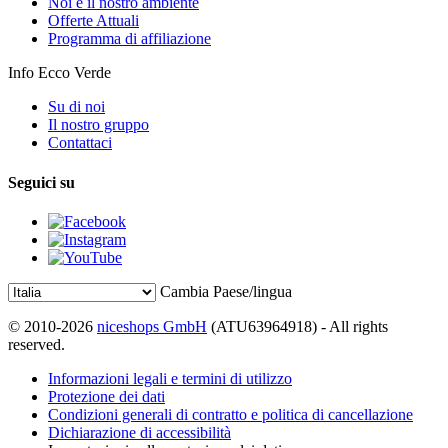
Noi e il nostro ambiente
Offerte Attuali
Programma di affiliazione
Info Ecco Verde
Su di noi
Il nostro gruppo
Contattaci
Seguici su
Cambia Paese/lingua
© 2010-2026
niceshops GmbH
(ATU63964918) - All rights
reserved.
Informazioni legali e termini di utilizzo
Protezione dei dati
Condizioni generali di contratto e politica di cancellazione
Dichiarazione di accessibilità