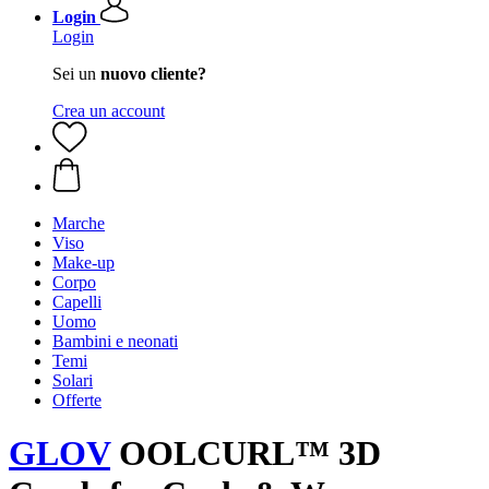
Login
Login
Sei un
nuovo cliente?
Crea un account
Marche
Viso
Make-up
Corpo
Capelli
Uomo
Bambini e neonati
Temi
Solari
Offerte
GLOV
OOLCURL™ 3D