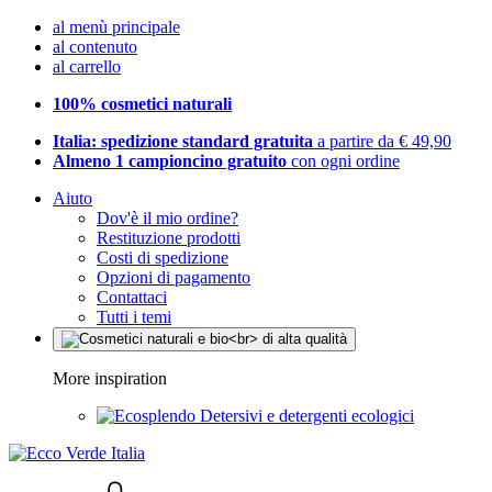
al menù principale
al contenuto
al carrello
100% cosmetici naturali
Italia: spedizione standard gratuita
a partire da € 49,90
Almeno 1 campioncino gratuito
con ogni ordine
Aiuto
Dov'è il mio ordine?
Restituzione prodotti
Costi di spedizione
Opzioni di pagamento
Contattaci
Tutti i temi
More inspiration
Detersivi e detergenti ecologici