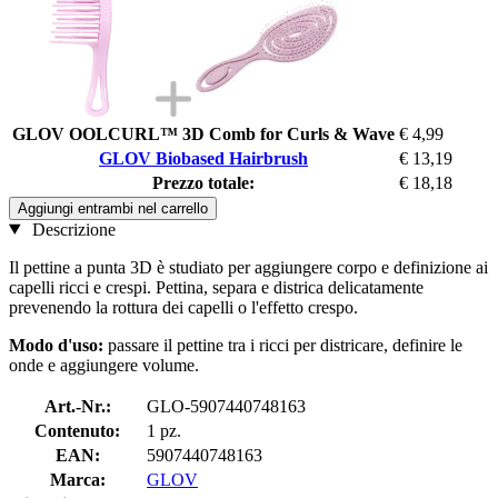
GLOV OOLCURL™ 3D Comb for Curls & Wave
€ 4,99
GLOV Biobased Hairbrush
€ 13,19
Prezzo totale:
€ 18,18
Aggiungi entrambi nel carrello
Descrizione
Il pettine a punta 3D è studiato per aggiungere corpo e definizione ai
capelli ricci e crespi. Pettina, separa e districa delicatamente
prevenendo la rottura dei capelli o l'effetto crespo.
Modo d'uso:
passare il pettine tra i ricci per districare, definire le
onde e aggiungere volume.
Art.-Nr.:
GLO-5907440748163
Contenuto:
1 pz.
EAN:
5907440748163
Marca:
GLOV