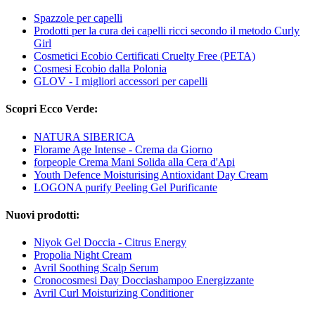
Spazzole per capelli
Prodotti per la cura dei capelli ricci secondo il metodo Curly
Girl
Cosmetici Ecobio Certificati Cruelty Free (PETA)
Cosmesi Ecobio dalla Polonia
GLOV - I migliori accessori per capelli
Scopri Ecco Verde:
NATURA SIBERICA
Florame Age Intense - Crema da Giorno
forpeople Crema Mani Solida alla Cera d'Api
Youth Defence Moisturising Antioxidant Day Cream
LOGONA purify Peeling Gel Purificante
Nuovi prodotti:
Niyok Gel Doccia - Citrus Energy
Propolia Night Cream
Avril Soothing Scalp Serum
Cronocosmesi Day Docciashampoo Energizzante
Avril Curl Moisturizing Conditioner