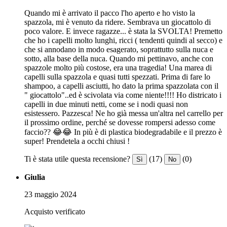
Quando mi è arrivato il pacco l'ho aperto e ho visto la
spazzola, mi è venuto da ridere. Sembrava un giocattolo di
poco valore. E invece ragazze... è stata la SVOLTA! Premetto
che ho i capelli molto lunghi, ricci ( tendenti quindi al secco) e
che si annodano in modo esagerato, soprattutto sulla nuca e
sotto, alla base della nuca. Quando mi pettinavo, anche con
spazzole molto più costose, era una tragedia! Una marea di
capelli sulla spazzola e quasi tutti spezzati. Prima di fare lo
shampoo, a capelli asciutti, ho dato la prima spazzolata con il
" giocattolo"..ed è scivolata via come niente!!!! Ho districato i
capelli in due minuti netti, come se i nodi quasi non
esistessero. Pazzesca! Ne ho già messa un'altra nel carrello per
il prossimo ordine, perché se dovesse rompersi adesso come
faccio?? 😂😂 In più è di plastica biodegradabile e il prezzo è
super! Prendetela a occhi chiusi !
Ti è stata utile questa recensione?
(17)
(0)
Sì
No
Giulia
23 maggio 2024
Acquisto verificato