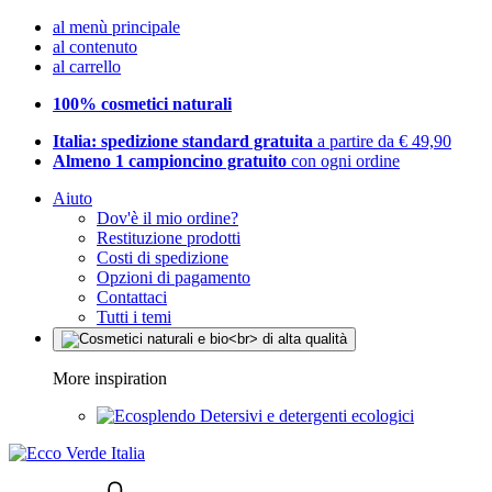
al menù principale
al contenuto
al carrello
100% cosmetici naturali
Italia: spedizione standard gratuita
a partire da € 49,90
Almeno 1 campioncino gratuito
con ogni ordine
Aiuto
Dov'è il mio ordine?
Restituzione prodotti
Costi di spedizione
Opzioni di pagamento
Contattaci
Tutti i temi
More inspiration
Detersivi e detergenti ecologici