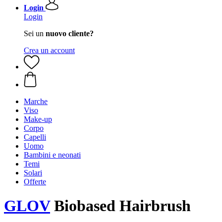
Login
Login
Sei un
nuovo cliente?
Crea un account
Marche
Viso
Make-up
Corpo
Capelli
Uomo
Bambini e neonati
Temi
Solari
Offerte
GLOV
Biobased Hairbrush