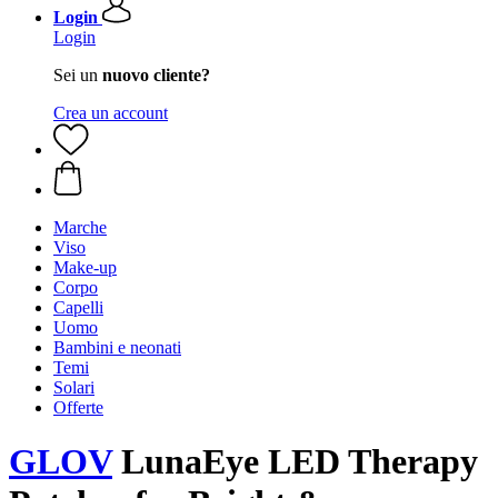
Login
Login
Sei un
nuovo cliente?
Crea un account
Marche
Viso
Make-up
Corpo
Capelli
Uomo
Bambini e neonati
Temi
Solari
Offerte
GLOV
LunaEye LED Therapy