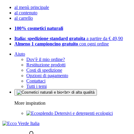
al menù principale
al contenuto
al carrello
100% cosmetici naturali
Italia: spedizione standard gratuita
a partire da € 49,90
Almeno 1 campioncino gratuito
con ogni ordine
Aiuto
Dov'è il mio ordine?
Restituzione prodotti
Costi di spedizione
Opzioni di pagamento
Contattaci
Tutti i temi
More inspiration
Detersivi e detergenti ecologici