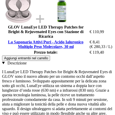
GLOV LunaEye LED Therapy Patches for
Bright & Rejuvenated Eyes con Stazione di
€ 110,99
Ricarica
La Saponaria Attivi Puri - Acido Ialuronico
€ 8,41
Multiplo Peso Molecolare, 30 ml
(€ 280,33 / L)
Prezzo totale:
€ 119,40
Aggiungi entrambi nel carrello
Descrizione
I LunaEye LED Therapy Patches for Bright & Rejuvenated Eyes di
GLOV sono il nuovo alleato per un contorno occhi dall’aspetto
fresco e luminoso. Sviluppato appositamente per la delicata zona
sotto gli occhi, LunaEye utilizza un sistema a doppia luce con
lunghezze d’onda rosse (630 nm) e a infrarossi (830 nm). Grazie a
questa tecnologia luminosa, la pelle riceve un trattamento
professionale comodamente da casa. In soli 9 minuti per sessione,
aiuta a migliorare la tonicità della pelle e dona nuova vitalità allo
sguardo. Il design ultraleggero si adatta perfettamente ai contorni del
viso e può essere utilizzato in modo flessibile anche su altre aree.