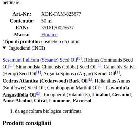
pettinare.
Art.-Nr.:
XDK-FAM-825677
Contenuto:
50 ml
EAN:
3516170025677
Marca:
Florame
Tipo di prodotto:
cosmetico da uomo
Ingredienti (INCI)
[1]
Sesamum Indicum (Sesame) Seed Oil
, Ricinus Communis Seed
[1]
[1]
Oil
, Simmondsia Chinensis (Jojoba) Seed Oil
, Cannabis Sativa
[1]
[1]
(Hemp) Seed Oil
, Argania Spinosa (Argan) Kernel Oil
,
[1]
Cedrus Atlantica (Cedarwood) Bark Oil
, Helianthus Annus
[1]
(Sunflower) Seed Oil, Cymbopogon Martinii Oil
,
Lavandula
[1]
Angustifolia Oil
, Tocopherol (Vitamin E),
Linalool
,
Geraniol
,
Anise Alcohol
,
Citral
,
Limonene
,
Farnesol
da agricoltura biologica certificata
Prodotti consigliati