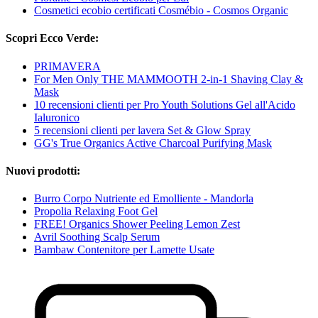
Cosmetici ecobio certificati Cosmébio - Cosmos Organic
Scopri Ecco Verde:
PRIMAVERA
For Men Only THE MAMMOOTH 2-in-1 Shaving Clay &
Mask
10 recensioni clienti per Pro Youth Solutions Gel all'Acido
Ialuronico
5 recensioni clienti per lavera Set & Glow Spray
GG's True Organics Active Charcoal Purifying Mask
Nuovi prodotti:
Burro Corpo Nutriente ed Emolliente - Mandorla
Propolia Relaxing Foot Gel
FREE! Organics Shower Peeling Lemon Zest
Avril Soothing Scalp Serum
Bambaw Contenitore per Lamette Usate