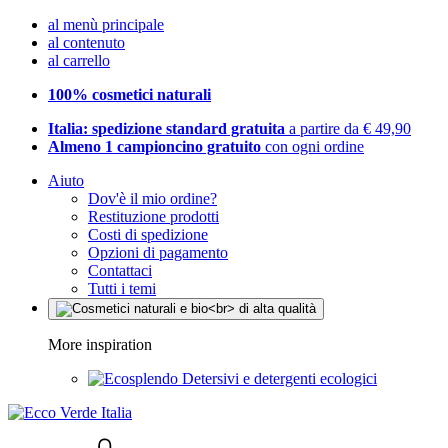
al menù principale
al contenuto
al carrello
100% cosmetici naturali
Italia: spedizione standard gratuita
a partire da € 49,90
Almeno 1 campioncino gratuito
con ogni ordine
Aiuto
Dov'è il mio ordine?
Restituzione prodotti
Costi di spedizione
Opzioni di pagamento
Contattaci
Tutti i temi
More inspiration
Detersivi e detergenti ecologici