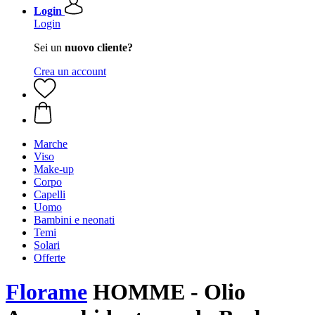
Login
Login
Sei un
nuovo cliente?
Crea un account
Marche
Viso
Make-up
Corpo
Capelli
Uomo
Bambini e neonati
Temi
Solari
Offerte
Florame
HOMME - Olio