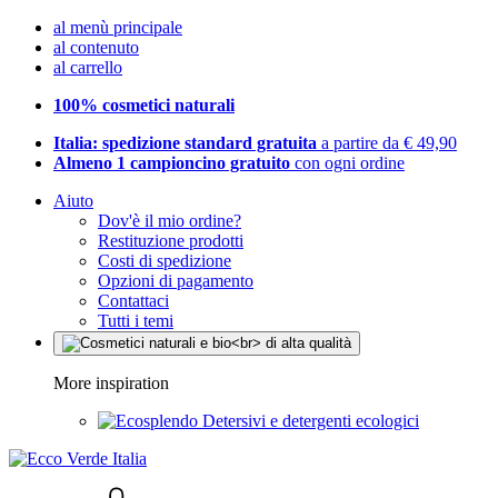
al menù principale
al contenuto
al carrello
100% cosmetici naturali
Italia: spedizione standard gratuita
a partire da € 49,90
Almeno 1 campioncino gratuito
con ogni ordine
Aiuto
Dov'è il mio ordine?
Restituzione prodotti
Costi di spedizione
Opzioni di pagamento
Contattaci
Tutti i temi
More inspiration
Detersivi e detergenti ecologici