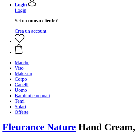
Login
Login
Sei un
nuovo cliente?
Crea un account
Marche
Viso
Make-up
Corpo
Capelli
Uomo
Bambini e neonati
Temi
Solari
Offerte
Fleurance Nature
Hand Cream, p