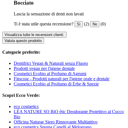
Bocciato
Lascia la sensazione di denti non lavati
Ti è stata utile questa recensione?
(2)
(0)
Sì
No
Visualizza tutte le recensioni clienti.
Valuta questo prodotto
Categorie preferite:
Dentifrici Vegan & Naturali senza Fluoro
Prodotti vegan per l'igiene dentale
Cosmetici Ecobio al Profumo di Agrumi
Fitocose - Prodotti naturali per l'igiene orale e dentale
Cosmetici Ecobio al Profumo di Erbe & Spezie
Scopri Ecco Verde:
eco cosmetics
LÉA NATURE SO BiO étic Deodorante Protettivo al Cocco
Bio
Officina Naturae Siero Rinnovante Multiattivo
eco cosmetics Spuma Capelli al Melograno