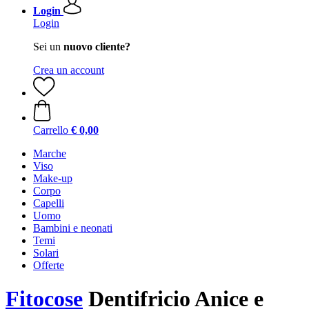
Login
Login
Sei un
nuovo cliente?
Crea un account
Carrello
€ 0,00
Marche
Viso
Make-up
Corpo
Capelli
Uomo
Bambini e neonati
Temi
Solari
Offerte
Fitocose
Dentifricio Anice e