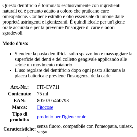
Questo dentifricio è formulato esclusivamente con ingredienti
naturali ed è pertanto adatto a coloro che praticano cure
omeopatiche. Contiene estratto e olio essenziale di limone dalle
proprietà astringenti e igienizzanti. È quindi ideale per un'igiene
orale accurata e per la prevenire l'insorgere di carie e odori
sgradevoli.
Modo d'uso:
Stendere la pasta dentifricia sullo spazzolino e massaggiare la
superficie dei denti e del colletto gengivale applicando alle
setole un movimento rotatorio
L'uso regolare del dentifricio dopo ogni pasto allontana la
placca batterica e previene l'insorgenza della carie
Art.-Nr.:
FIT-CV711
Contenuto:
75 ml
EAN:
8050705460793
Marca:
Fitocose
Tipo di
prodotto per l'igiene orale
prodotto:
senza fluoro, compatibile con l'omeopatia, unisex,
Caratteristiche:
vegan