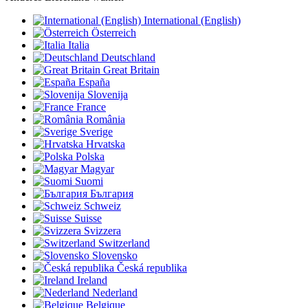
International (English)
Österreich
Italia
Deutschland
Great Britain
España
Slovenija
France
România
Sverige
Hrvatska
Polska
Magyar
Suomi
България
Schweiz
Suisse
Svizzera
Switzerland
Slovensko
Česká republika
Ireland
Nederland
Belgique