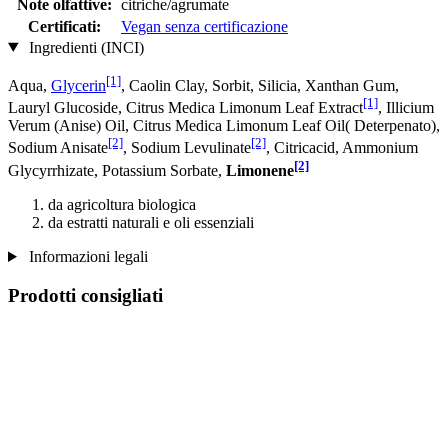
Note olfattive:
citriche/agrumate
Certificati:
Vegan senza certificazione
Ingredienti (INCI)
[1]
Aqua,
Glycerin
, Caolin Clay, Sorbit, Silicia, Xanthan Gum,
[1]
Lauryl Glucoside, Citrus Medica Limonum Leaf Extract
, Illicium
Verum (Anise) Oil, Citrus Medica Limonum Leaf Oil( Deterpenato),
[2]
[2]
Sodium Anisate
, Sodium Levulinate
, Citricacid, Ammonium
[2]
Glycyrrhizate, Potassium Sorbate,
Limonene
da agricoltura biologica
da estratti naturali e oli essenziali
Informazioni legali
Prodotti consigliati