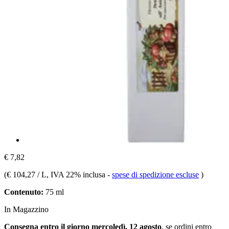
€ 7,82
(
€ 104,27 / L
, IVA 22% inclusa
-
spese di spedizione escluse
)
Contenuto:
75 ml
In Magazzino
Consegna entro il giorno mercoledì, 12 agosto
, se ordini entro