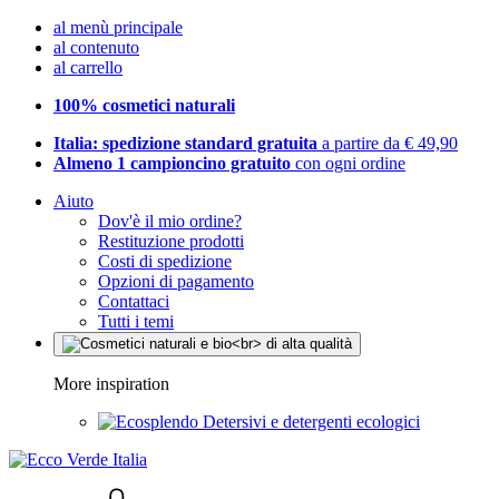
al menù principale
al contenuto
al carrello
100% cosmetici naturali
Italia: spedizione standard gratuita
a partire da € 49,90
Almeno 1 campioncino gratuito
con ogni ordine
Aiuto
Dov'è il mio ordine?
Restituzione prodotti
Costi di spedizione
Opzioni di pagamento
Contattaci
Tutti i temi
More inspiration
Detersivi e detergenti ecologici