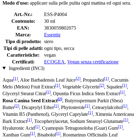
Modo d'uso:
applicare sulla pelle pulita ogni mattina ed ogni sera.
Art.-Nr.:
ESS-P4004
Contenuto:
30 ml
EAN:
3830059802075
Marca:
Essentiq
Tipo di prodotto:
siero
Tipi di pelle adatti:
ogni tipo, secca
Caratteristiche:
vegan
Certificati:
ECOGEA
,
Vegan senza certificazione
Ingredienti (INCI)
[1]
[2]
[1]
Aqua
, Aloe Barbadensis Leaf Juice
, Propandiol
, Cucumis
[1]
[2]
[1]
Melo (Melon) Fruit Extract
, Vegetable Glycerin
, Squalen
,
[1]
[1]
Glyceryl Stearat Citrat
, Opuntia Ficus Indica Stem Extract
,
[2]
Rosa Canina Seed Extract
, Butyrospermum Parkii (Shea)
[2]
[1]
[1]
[1]
Butter
, Dicaprylyl Ether
, Phytosterole
, Cetearylalcohol
,
[1]
Vitamin B5 (Panthenol), Glyceryl Caprylate
, Ximenia Americana
[1]
[1]
Bark Extract
, Tocopherylacetat, Sodium Stearoyl Glutamate
,
[1]
[1]
Hyaluronic Acid
, Cyamopsis Tetragonoloba (Guar) Gum
,
[1]
[1]
Xanthan Gum
, Bisabolol
, Rosmarinus Officinalis Leaf