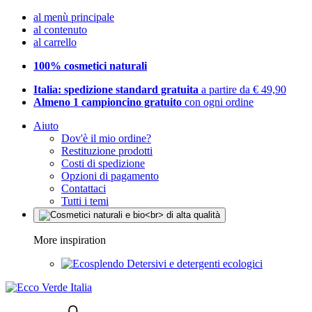
al menù principale
al contenuto
al carrello
100% cosmetici naturali
Italia: spedizione standard gratuita
a partire da € 49,90
Almeno 1 campioncino gratuito
con ogni ordine
Aiuto
Dov'è il mio ordine?
Restituzione prodotti
Costi di spedizione
Opzioni di pagamento
Contattaci
Tutti i temi
More inspiration
Detersivi e detergenti ecologici