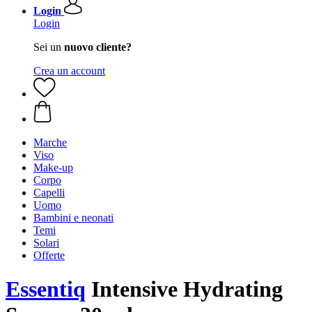
Login
Login
Sei un
nuovo cliente?
Crea un account
Marche
Viso
Make-up
Corpo
Capelli
Uomo
Bambini e neonati
Temi
Solari
Offerte
Essentiq
Intensive Hydrating