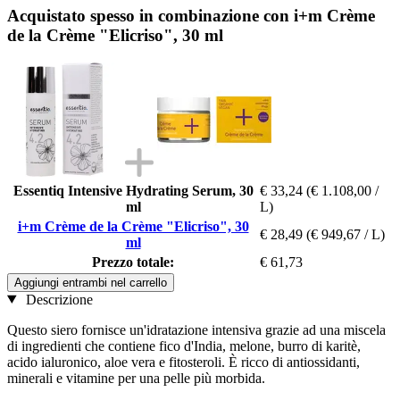
Acquistato spesso in combinazione con i+m Crème
de la Crème "Elicriso", 30 ml
Essentiq Intensive Hydrating Serum, 30
€ 33,24
(€ 1.108,00 /
ml
L)
i+m Crème de la Crème "Elicriso", 30
€ 28,49
(€ 949,67 / L)
ml
Prezzo totale:
€ 61,73
Aggiungi entrambi nel carrello
Descrizione
Questo siero fornisce un'idratazione intensiva grazie ad una miscela
di ingredienti che contiene fico d'India, melone, burro di karitè,
acido ialuronico, aloe vera e fitosteroli. È ricco di antiossidanti,
minerali e vitamine per una pelle più morbida.