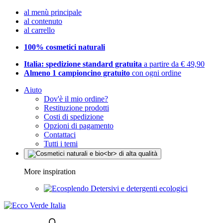
al menù principale
al contenuto
al carrello
100% cosmetici naturali
Italia: spedizione standard gratuita
a partire da € 49,90
Almeno 1 campioncino gratuito
con ogni ordine
Aiuto
Dov'è il mio ordine?
Restituzione prodotti
Costi di spedizione
Opzioni di pagamento
Contattaci
Tutti i temi
More inspiration
Detersivi e detergenti ecologici