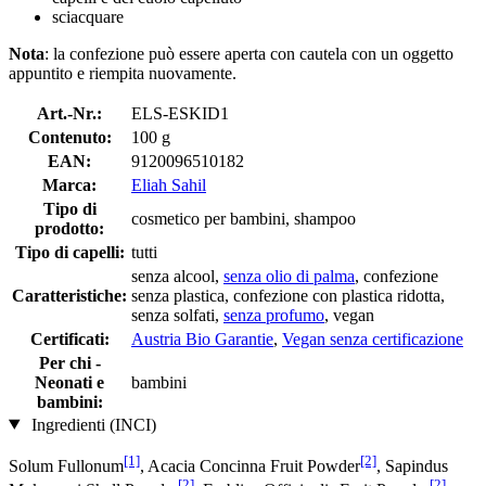
sciacquare
Nota
: la confezione può essere aperta con cautela con un oggetto
appuntito e riempita nuovamente.
Art.-Nr.:
ELS-ESKID1
Contenuto:
100 g
EAN:
9120096510182
Marca:
Eliah Sahil
Tipo di
cosmetico per bambini, shampoo
prodotto:
Tipo di capelli:
tutti
senza alcool,
senza olio di palma
, confezione
Caratteristiche:
senza plastica, confezione con plastica ridotta,
senza solfati,
senza profumo
, vegan
Certificati:
Austria Bio Garantie
,
Vegan senza certificazione
Per chi -
Neonati e
bambini
bambini:
Ingredienti (INCI)
[1]
[2]
Solum Fullonum
, Acacia Concinna Fruit Powder
, Sapindus
[2]
[2]