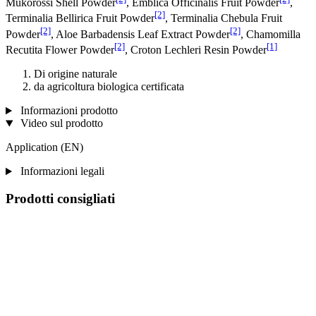
Mukorossi Shell Powder
, Emblica Officinalis Fruit Powder
,
[2]
Terminalia Bellirica Fruit Powder
, Terminalia Chebula Fruit
[2]
[2]
Powder
, Aloe Barbadensis Leaf Extract Powder
, Chamomilla
[2]
[1]
Recutita Flower Powder
, Croton Lechleri Resin Powder
Di origine naturale
da agricoltura biologica certificata
Informazioni prodotto
Video sul prodotto
Application (EN)
Informazioni legali
Prodotti consigliati