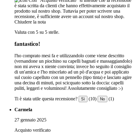
Con "Acquisto verificato" si intende che la recensione
è stata scritta da clienti che hanno effettivamente acquistato il
prodotto sul nostro shop. Tuttavia per poter scrivere una
recensione, è sufficiente avere un account sul nostro shop.
Chiudere la nota
Valuta con 5 su 5 stelle.
fantastico!
l'ho comprato mesi fa e utilizzandolo come viene descritto
(versandone un piochino su capelli bagnati e massaggiandolo)
non mi aveva x niente convinta; invece ho seguito il consiglio
di un'amica e l'ho miscelato ad un pò d'acqua e poi applicato
sul cuoio capelluto con un pennello (tipo tinta) e lasciato agire
una decina di minuti, poi scicquato sotto la doccia: capelli
puliti, leggeri e voluminosi! Assolutamente consigliato :-)
Ti è stata utile questa recensione?
(10)
(1)
Sì
No
Carmela
27 gennaio 2025
Acquisto verificato