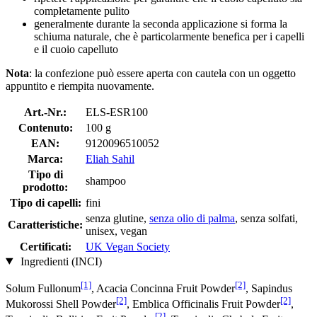
completamente pulito
generalmente durante la seconda applicazione si forma la
schiuma naturale, che è particolarmente benefica per i capelli
e il cuoio capelluto
Nota
: la confezione può essere aperta con cautela con un oggetto
appuntito e riempita nuovamente.
Art.-Nr.:
ELS-ESR100
Contenuto:
100 g
EAN:
9120096510052
Marca:
Eliah Sahil
Tipo di
shampoo
prodotto:
Tipo di capelli:
fini
senza glutine,
senza olio di palma
, senza solfati,
Caratteristiche:
unisex, vegan
Certificati:
UK Vegan Society
Ingredienti (INCI)
[1]
[2]
Solum Fullonum
, Acacia Concinna Fruit Powder
, Sapindus
[2]
[2]
Mukorossi Shell Powder
, Emblica Officinalis Fruit Powder
,
[2]