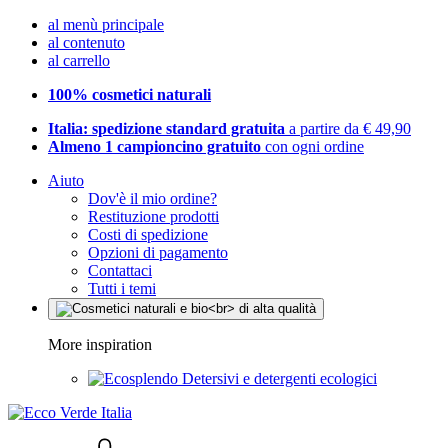
al menù principale
al contenuto
al carrello
100% cosmetici naturali
Italia: spedizione standard gratuita
a partire da € 49,90
Almeno 1 campioncino gratuito
con ogni ordine
Aiuto
Dov'è il mio ordine?
Restituzione prodotti
Costi di spedizione
Opzioni di pagamento
Contattaci
Tutti i temi
More inspiration
Detersivi e detergenti ecologici