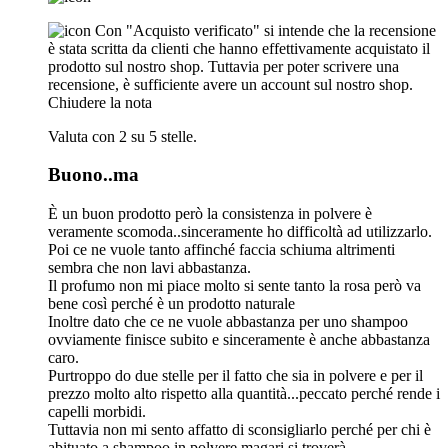
Con "Acquisto verificato" si intende che la recensione
è stata scritta da clienti che hanno effettivamente acquistato il
prodotto sul nostro shop. Tuttavia per poter scrivere una
recensione, è sufficiente avere un account sul nostro shop.
Chiudere la nota
Valuta con 2 su 5 stelle.
Buono..ma
È un buon prodotto però la consistenza in polvere è
veramente scomoda..sinceramente ho difficoltà ad utilizzarlo.
Poi ce ne vuole tanto affinché faccia schiuma altrimenti
sembra che non lavi abbastanza.
Il profumo non mi piace molto si sente tanto la rosa però va
bene così perché è un prodotto naturale
Inoltre dato che ce ne vuole abbastanza per uno shampoo
ovviamente finisce subito e sinceramente è anche abbastanza
caro.
Purtroppo do due stelle per il fatto che sia in polvere e per il
prezzo molto alto rispetto alla quantità...peccato perché rende i
capelli morbidi.
Tuttavia non mi sento affatto di sconsigliarlo perché per chi è
abituato a shampoo in polvere magari si troverà