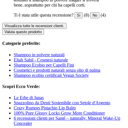
bene..soprattutto per chi ha capelli corti.
Ti è stata utile questa recensione?
(8)
(4)
Sì
No
Visualizza tutte le recensioni clienti.
Valuta questo prodotto
Categorie preferite:
Shampoo in polvere naturali
Eliah Sahil - Cosmesi naturale
Shampoo Ecobio per Capelli Fini
Cosmetici e prodotti naturali senza olio di palma
Shampoo ecobio certificati Vegan Society
Scopri Ecco Verde:
Le Erbe di Janas
Spazzolino da Denti Sostenibile con Setole d'Argento
Crazy Rumors Pistachio Lip Balm
100% Pure Glossy Locks Grow More Conditioner
6 recensioni clienti per Santé – naturally. Mineral Wake-Up
Concealer