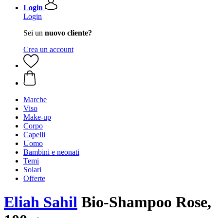
Login
Login
Sei un
nuovo cliente?
Crea un account
Marche
Viso
Make-up
Corpo
Capelli
Uomo
Bambini e neonati
Temi
Solari
Offerte
Eliah Sahil
Bio-Shampoo Rose,