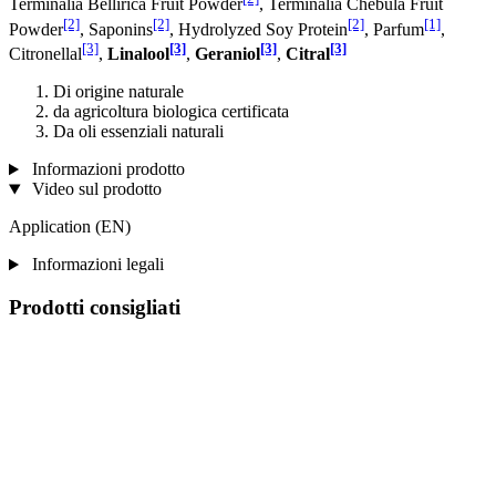
Terminalia Bellirica Fruit Powder
, Terminalia Chebula Fruit
[2]
[2]
[2]
[1]
Powder
, Saponins
, Hydrolyzed Soy Protein
, Parfum
,
[3]
[3]
[3]
[3]
Citronellal
,
Linalool
,
Geraniol
,
Citral
Di origine naturale
da agricoltura biologica certificata
Da oli essenziali naturali
Informazioni prodotto
Video sul prodotto
Application (EN)
Informazioni legali
Prodotti consigliati