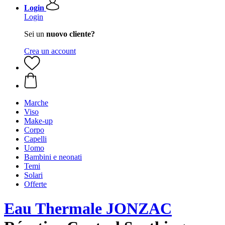
Login
Login
Sei un
nuovo cliente?
Crea un account
Marche
Viso
Make-up
Corpo
Capelli
Uomo
Bambini e neonati
Temi
Solari
Offerte
Eau Thermale JONZAC