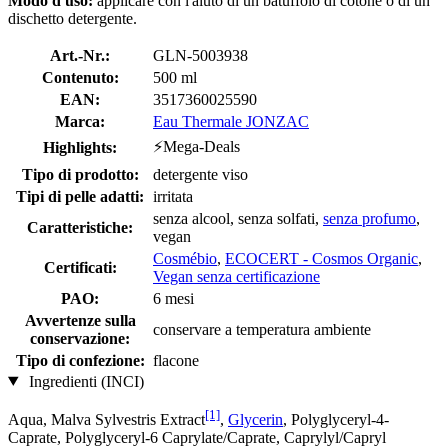
Modo d'uso:
applicare con l'aiuto di un batuffolo di cotone o di un
dischetto detergente.
Art.-Nr.:
GLN-5003938
Contenuto:
500 ml
EAN:
3517360025590
Marca:
Eau Thermale JONZAC
⚡Mega-Deals
Highlights:
Tipo di prodotto:
detergente viso
Tipi di pelle adatti:
irritata
senza alcool, senza solfati,
senza profumo
,
Caratteristiche:
vegan
Cosmébio
,
ECOCERT - Cosmos Organic
,
Certificati:
Vegan senza certificazione
PAO:
6 mesi
Avvertenze sulla
conservare a temperatura ambiente
conservazione:
Tipo di confezione:
flacone
Ingredienti (INCI)
[1]
Aqua, Malva Sylvestris Extract
,
Glycerin
, Polyglyceryl-4-
Caprate, Polyglyceryl-6 Caprylate/Caprate, Caprylyl/Capryl