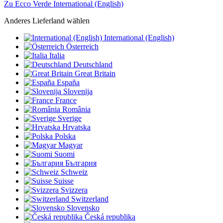
Zu Ecco Verde International (English)
Anderes Lieferland wählen
International (English)
Österreich
Italia
Deutschland
Great Britain
España
Slovenija
France
România
Sverige
Hrvatska
Polska
Magyar
Suomi
България
Schweiz
Suisse
Svizzera
Switzerland
Slovensko
Česká republika