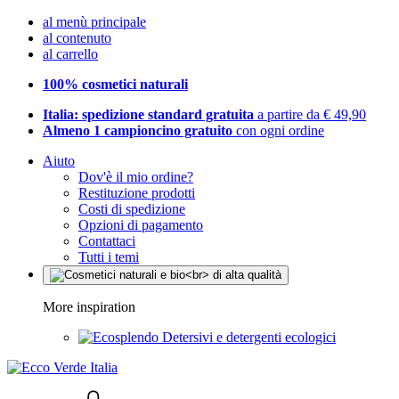
al menù principale
al contenuto
al carrello
100% cosmetici naturali
Italia: spedizione standard gratuita
a partire da € 49,90
Almeno 1 campioncino gratuito
con ogni ordine
Aiuto
Dov'è il mio ordine?
Restituzione prodotti
Costi di spedizione
Opzioni di pagamento
Contattaci
Tutti i temi
More inspiration
Detersivi e detergenti ecologici