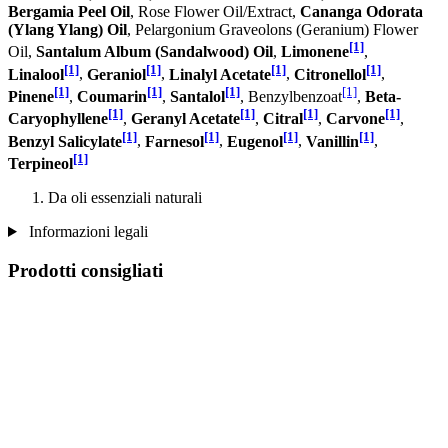
Bergamia Peel Oil
, Rose Flower Oil/Extract,
Cananga Odorata
(Ylang Ylang) Oil
, Pelargonium Graveolons (Geranium) Flower
[1]
Oil,
Santalum Album (Sandalwood) Oil
,
Limonene
,
[1]
[1]
[1]
[1]
Linalool
,
Geraniol
,
Linalyl Acetate
,
Citronellol
,
[1]
[1]
[1]
[1]
Pinene
,
Coumarin
,
Santalol
, Benzylbenzoat
,
Beta-
[1]
[1]
[1]
[1]
Caryophyllene
,
Geranyl Acetate
,
Citral
,
Carvone
,
[1]
[1]
[1]
[1]
Benzyl Salicylate
,
Farnesol
,
Eugenol
,
Vanillin
,
[1]
Terpineol
Da oli essenziali naturali
Informazioni legali
Prodotti consigliati