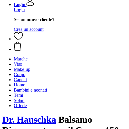
Login
Login
Sei un
nuovo cliente?
Crea un account
Marche
Viso
Make-up
Corpo
Capelli
Uomo
Bambini e neonati
Temi
Solari
Offerte
Dr. Hauschka
Balsamo