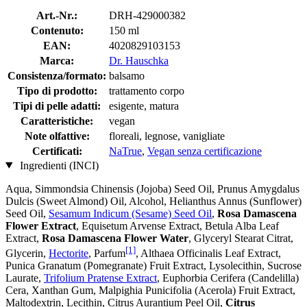
Art.-Nr.:
DRH-429000382
Contenuto:
150 ml
EAN:
4020829103153
Marca:
Dr. Hauschka
Consistenza/formato:
balsamo
Tipo di prodotto:
trattamento corpo
Tipi di pelle adatti:
esigente, matura
Caratteristiche:
vegan
Note olfattive:
floreali, legnose, vanigliate
Certificati:
NaTrue
,
Vegan senza certificazione
Ingredienti (INCI)
Aqua, Simmondsia Chinensis (Jojoba) Seed Oil, Prunus Amygdalus
Dulcis (Sweet Almond) Oil, Alcohol, Helianthus Annus (Sunflower)
Seed Oil,
Sesamum Indicum (Sesame) Seed Oil
,
Rosa Damascena
Flower Extract
, Equisetum Arvense Extract, Betula Alba Leaf
Extract,
Rosa Damascena Flower Water
, Glyceryl Stearat Citrat,
[1]
Glycerin,
Hectorite
, Parfum
, Althaea Officinalis Leaf Extract,
Punica Granatum (Pomegranate) Fruit Extract, Lysolecithin, Sucrose
Laurate,
Trifolium Pratense Extract
, Euphorbia Cerifera (Candelilla)
Cera, Xanthan Gum, Malpighia Punicifolia (Acerola) Fruit Extract,
Maltodextrin, Lecithin, Citrus Aurantium Peel Oil,
Citrus