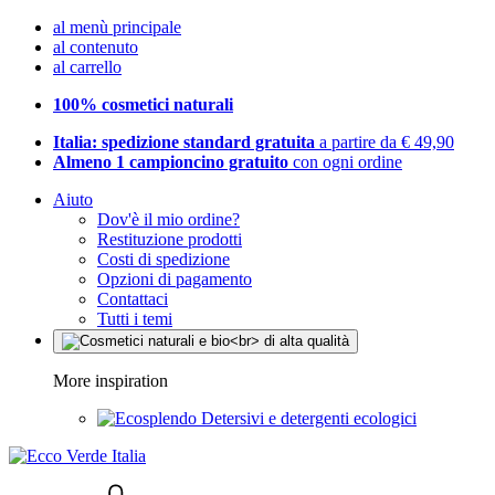
al menù principale
al contenuto
al carrello
100% cosmetici naturali
Italia: spedizione standard gratuita
a partire da € 49,90
Almeno 1 campioncino gratuito
con ogni ordine
Aiuto
Dov'è il mio ordine?
Restituzione prodotti
Costi di spedizione
Opzioni di pagamento
Contattaci
Tutti i temi
More inspiration
Detersivi e detergenti ecologici