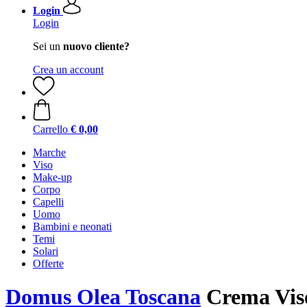
Login
Login
Sei un
nuovo cliente?
Crea un account
Carrello
€ 0,00
Marche
Viso
Make-up
Corpo
Capelli
Uomo
Bambini e neonati
Temi
Solari
Offerte
Domus Olea Toscana
Crema Viso