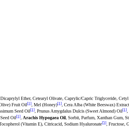
 Dicaprylyl Ether, Cetearyl Olivate, Caprylic/Capric Triglyceride, Cetyl
[1]
[1]
live) Fruit Oil
, Mel (Honey)
, Cera Alba (White Beeswax) Extrac
[1]
[1]
issimum Seed Oil
, Prunus Amygdalus Dulcis (Sweet Almond) Oil
,
[1]
 Seed Oil
,
Arachis Hypogaea Oil
, Sorbit, Parfum, Xanthan Gum, Ste
[5]
Tocopherol (Vitamin E), Citricacid, Sodium Hyaluronate
, Fructose, 