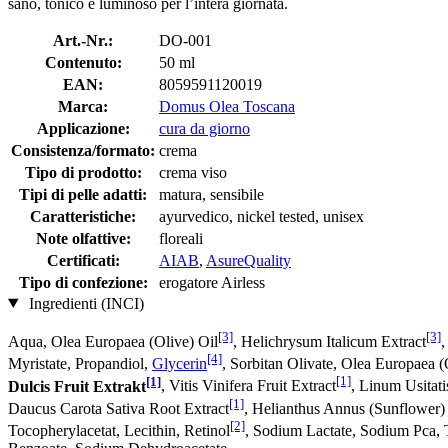
sano, tonico e luminoso per l’intera giornata.
Art.-Nr.:
DO-001
Contenuto:
50 ml
EAN:
8059591120019
Marca:
Domus Olea Toscana
Applicazione:
cura da giorno
Consistenza/formato:
crema
Tipo di prodotto:
crema viso
Tipi di pelle adatti:
matura, sensibile
Caratteristiche:
ayurvedico, nickel tested, unisex
Note olfattive:
floreali
Certificati:
AIAB
,
AsureQuality
Tipo di confezione:
erogatore Airless
Ingredienti (INCI)
[3]
[3]
Aqua, Olea Europaea (Olive) Oil
, Helichrysum Italicum Extract
,
[4]
Myristate, Propandiol,
Glycerin
, Sorbitan Olivate, Olea Europaea (O
[1]
[1]
Dulcis Fruit Extrakt
, Vitis Vinifera Fruit Extract
, Linum Usitat
[1]
Daucus Carota Sativa Root Extract
, Helianthus Annus (Sunflower)
[2]
Tocopherylacetat, Lecithin, Retinol
, Sodium Lactate, Sodium Pca, 