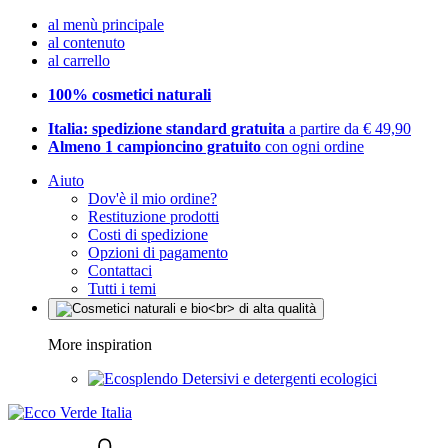
al menù principale
al contenuto
al carrello
100% cosmetici naturali
Italia: spedizione standard gratuita
a partire da € 49,90
Almeno 1 campioncino gratuito
con ogni ordine
Aiuto
Dov'è il mio ordine?
Restituzione prodotti
Costi di spedizione
Opzioni di pagamento
Contattaci
Tutti i temi
More inspiration
Detersivi e detergenti ecologici