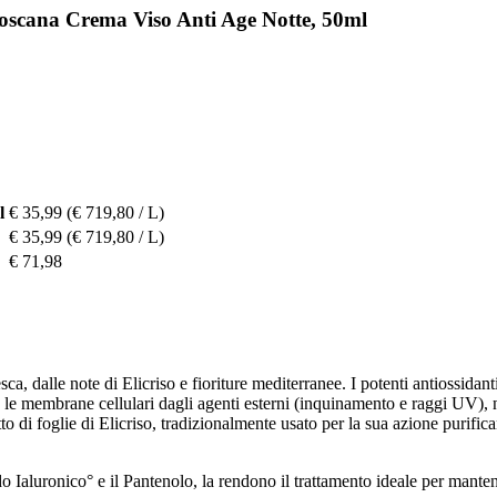
oscana Crema Viso Anti Age Notte, 50ml
l
€ 35,99
(€ 719,80 / L)
€ 35,99
(€ 719,80 / L)
€ 71,98
, dalle note di Elicriso e fioriture mediterranee. I potenti antiossidanti
e membrane cellulari dagli agenti esterni (inquinamento e raggi UV), neu
 di foglie di Elicriso, tradizionalmente usato per la sua azione purificant
cido Ialuronico° e il Pantenolo, la rendono il trattamento ideale per mante