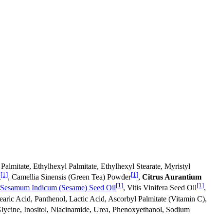
 Palmitate, Ethylhexyl Palmitate, Ethylhexyl Stearate, Myristyl
[1]
[1]
t
, Camellia Sinensis (Green Tea) Powder
,
Citrus Aurantium
[1]
[1]
Sesamum Indicum (Sesame) Seed Oil
, Vitis Vinifera Seed Oil
,
aric Acid, Panthenol, Lactic Acid, Ascorbyl Palmitate (Vitamin C),
Glycine, Inositol, Niacinamide, Urea, Phenoxyethanol, Sodium