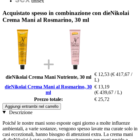
unisex
Acquistato spesso in combinazione con dieNikolai
Crema Mani al Rosmarino, 30 ml
€ 12,53
(€ 417,67 /
dieNikolai Crema Mani Nutriente, 30 ml
L)
dieNikolai Crema Mani al Rosmarino, 30
€ 13,19
ml
(€ 439,67 / L)
Prezzo totale:
€ 25,72
Aggiungi entrambi nel carrello
Descrizione
Poiché le nostre mani sono esposte ogni giorno a molte influenze
ambientali, a varie sostanze, vengono spesso lavate ma curate solo in
casi eccezionali, hanno bisogno di attenzioni extra. La crema mani
di dieNikolai è stata sviluppata appositamente per mani ruvide e