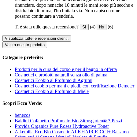
rinunciare, dopo nenache 10 minuti le mani sono più secche e
disidratate di prima, l'ho buttata via. Non capisco come
possano continuare a venderla.
Ti è stata utile questa recensione?
(4)
(6)
Sì
No
Visualizza tutte le recensioni clienti.
Valuta questo prodotto
Categorie preferite:
Prodotti per la cura del corpo e per il bagno in offerta
Cosmetici e prodotti naturali senza olio di palma
Cosmetici Ecobio al Profumo di Agrumi
Cosmetici ecobio per mani e piedi, con certificazione Demeter
Cosmetici Ecobio al Profumo di Miele
Scopri Ecco Verde:
benecos
Baldini Cofanetto Profumato Bio Zitrusgarten® 3 Pezzi
Provida Organics Pure Roses Hydroactive Toner
Alkemilla Eco Bio Cosmetic ALKHAIR RICCI+ Balsamo