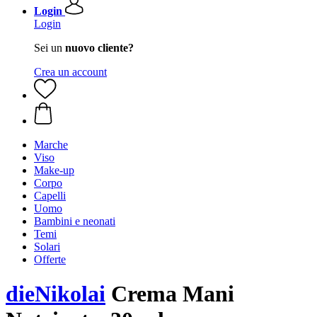
Login
Login
Sei un
nuovo cliente?
Crea un account
Marche
Viso
Make-up
Corpo
Capelli
Uomo
Bambini e neonati
Temi
Solari
Offerte
dieNikolai
Crema Mani