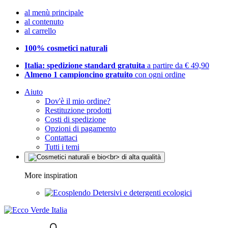
al menù principale
al contenuto
al carrello
100% cosmetici naturali
Italia: spedizione standard gratuita
a partire da € 49,90
Almeno 1 campioncino gratuito
con ogni ordine
Aiuto
Dov'è il mio ordine?
Restituzione prodotti
Costi di spedizione
Opzioni di pagamento
Contattaci
Tutti i temi
More inspiration
Detersivi e detergenti ecologici