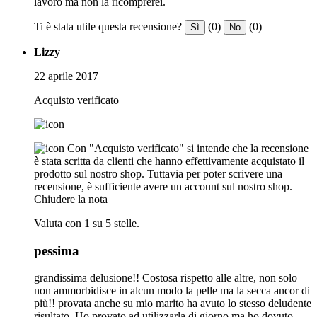
lavoro ma non la ricomprerei.
Ti è stata utile questa recensione?
(0)
(0)
Sì
No
Lizzy
22 aprile 2017
Acquisto verificato
Con "Acquisto verificato" si intende che la recensione
è stata scritta da clienti che hanno effettivamente acquistato il
prodotto sul nostro shop. Tuttavia per poter scrivere una
recensione, è sufficiente avere un account sul nostro shop.
Chiudere la nota
Valuta con 1 su 5 stelle.
pessima
grandissima delusione!! Costosa rispetto alle altre, non solo
non ammorbidisce in alcun modo la pelle ma la secca ancor di
più!! provata anche su mio marito ha avuto lo stesso deludente
risultato. Ho provato ad utilizzarla di giorno ma ho dovuto