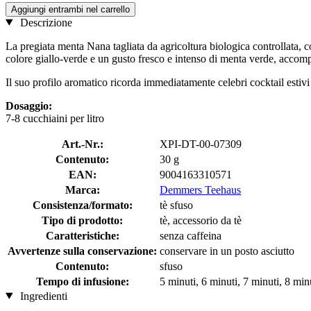
Aggiungi entrambi nel carrello
Descrizione
La pregiata menta Nana tagliata da agricoltura biologica controllata,
colore giallo-verde e un gusto fresco e intenso di menta verde, accomp
Il suo profilo aromatico ricorda immediatamente celebri cocktail estiv
Dosaggio:
7-8 cucchiaini per litro
Art.-Nr.:
XPI-DT-00-07309
Contenuto:
30 g
EAN:
9004163310571
Marca:
Demmers Teehaus
Consistenza/formato:
tè sfuso
Tipo di prodotto:
tè, accessorio da tè
Caratteristiche:
senza caffeina
Avvertenze sulla conservazione:
conservare in un posto asciutto
Contenuto:
sfuso
Tempo di infusione:
5 minuti, 6 minuti, 7 minuti, 8 min
Ingredienti