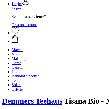
Login
Login
Sei un
nuovo cliente?
Crea un account
Marche
Viso
Make-up
Corpo
Capelli
Uomo
Bambini e neonati
Temi
Solari
Offerte
Demmers Teehaus
Tisana Bio - 