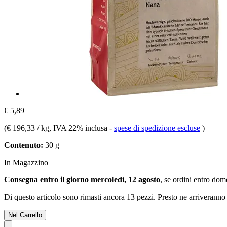
€ 5,89
(
€ 196,33 / kg
, IVA 22% inclusa
-
spese di spedizione escluse
)
Contenuto:
30 g
In Magazzino
Consegna entro il giorno mercoledì, 12 agosto
, se ordini entro
dome
Di questo articolo sono rimasti ancora 13 pezzi. Presto ne arriveranno 
Nel Carrello