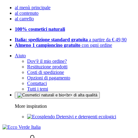
al menù principale
al contenuto
al carrello
100% cosmetici naturali
Italia: spedizione standard gratuita
a partire da € 49,90
Almeno 1 campioncino gratuito
con ogni ordine
Aiuto
Dov'è il mio ordine?
Restituzione prodotti
Costi di spedizione
Opzioni di pagamento
Contattaci
Tutti i temi
More inspiration
Detersivi e detergenti ecologici