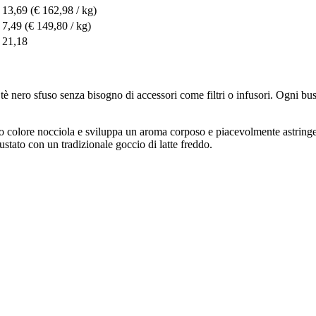
 13,69
(€ 162,98 / kg)
 7,49
(€ 149,80 / kg)
 21,18
 tè nero sfuso senza bisogno di accessori come filtri o infusori. Ogni bu
so colore nocciola e sviluppa un aroma corposo e piacevolmente astringent
ustato con un tradizionale goccio di latte freddo.