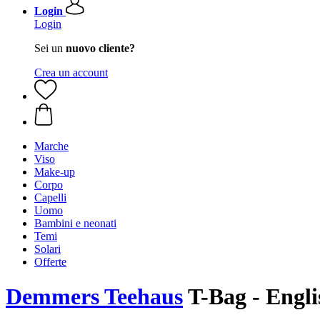
Login
Login
Sei un
nuovo cliente?
Crea un account
Marche
Viso
Make-up
Corpo
Capelli
Uomo
Bambini e neonati
Temi
Solari
Offerte
Demmers Teehaus
T-Bag - Englis