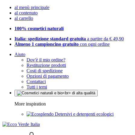
al menù principale
al contenuto
al carrello
100% cosmetici naturali
Italia: spedizione standard gratuita
a partire da € 49,90
Almeno 1 campioncino gratuito
con ogni ordine
Aiuto
Dov'è il mio ordine?
Restituzione prodotti
Costi di spedizione
Opzioni di pagamento
Contattaci
Tutti i temi
More inspiration
Detersivi e detergenti ecologici