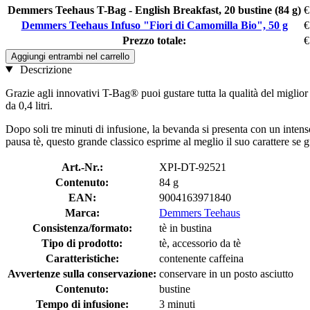
Demmers Teehaus T-Bag - English Breakfast, 20 bustine (84 g)
€
Demmers Teehaus Infuso "Fiori di Camomilla Bio", 50 g
€
Prezzo totale:
€
Aggiungi entrambi nel carrello
Descrizione
Grazie agli innovativi T-Bag® puoi gustare tutta la qualità del miglior
da 0,4 litri.
Dopo soli tre minuti di infusione, la bevanda si presenta con un inten
pausa tè, questo grande classico esprime al meglio il suo carattere se g
Art.-Nr.:
XPI-DT-92521
Contenuto:
84 g
EAN:
9004163971840
Marca:
Demmers Teehaus
Consistenza/formato:
tè in bustina
Tipo di prodotto:
tè, accessorio da tè
Caratteristiche:
contenente caffeina
Avvertenze sulla conservazione:
conservare in un posto asciutto
Contenuto:
bustine
Tempo di infusione:
3 minuti