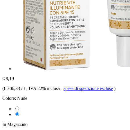
€ 9,19
(
€ 306,33 / L
, IVA 22% inclusa
-
spese di spedizione escluse
)
Colore:
Nude
In Magazzino