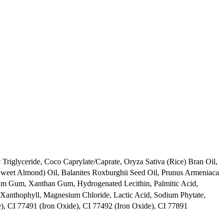
 Triglyceride, Coco Caprylate/Caprate, Oryza Sativa (Rice) Bran Oil,
Sweet Almond) Oil, Balanites Roxburghii Seed Oil, Prunus Armeniaca
otium Gum, Xanthan Gum, Hydrogenated Lecithin, Palmitic Acid,
 Xanthophyll, Magnesium Chloride, Lactic Acid, Sodium Phytate,
e), CI 77491 (Iron Oxide), CI 77492 (Iron Oxide), CI 77891