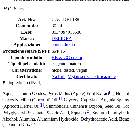
PAO: 6 mesi.
Art.-Nr.:
GAC-DEL188
Contenuto:
30 ml
EAN:
8034094015536
Marca:
DELIDEA
Applicazione:
cura colorata
Protezione solare (SPF):
SPF 15
Tipo di prodotto:
BB & CC cream
Tipi di pelle adatti:
esigente, matura
Caratteristiche:
nickel tested, vegan
Certificati:
NaTrue
,
Vegan senza certificazione
Ingredienti (INCI)
[1]
Aqua, Titanium Oxides, Pyrus Malus (Apple) Fruit Extract
, Helian
[1]
Cocos Nucifera (Coconut) Oil
, Glyceryl Caprylate, Argania Spino
[1]
(Apricot) Kernel Oil
, Simmondsia Chinensis (Jojoba) Seed Oil, Toc
[2]
Polyglyceryl-3 Caprate, Stearic Acid, Squalen
, Sodium Lauroyl Glu
Alcohol, Alumina, Aluminium Hydroxide, Dehydroacetic Acid,
Benz
(Titanium Dioxid)