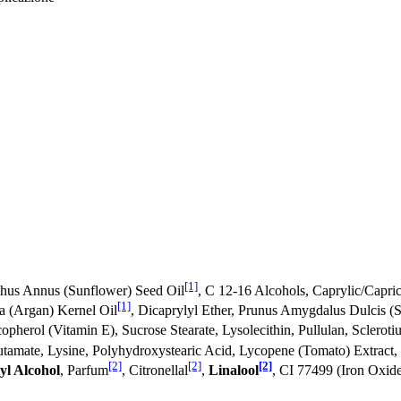
[1]
thus Annus (Sunflower) Seed Oil
, C 12-16 Alcohols, Caprylic/Capric
[1]
sa (Argan) Kernel Oil
, Dicaprylyl Ether, Prunus Amygdalus Dulcis (
opherol (Vitamin E), Sucrose Stearate, Lysolecithin, Pullulan, Scler
tamate, Lysine, Polyhydroxystearic Acid, Lycopene (Tomato) Extract,
[2]
[2]
[2]
yl Alcohol
, Parfum
, Citronellal
,
Linalool
, CI 77499 (Iron Oxid