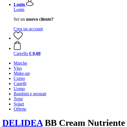
Login
Login
Sei un
nuovo cliente?
Crea un account
Carrello
€ 0,00
Marche
Viso
Make-up
Corpo
Capelli
Uomo
Bambini e neonati
Temi
Solari
Offerte
DELIDEA
BB Cream Nutriente I