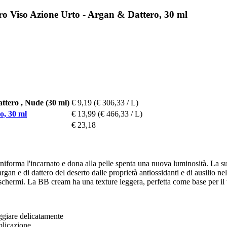
o Viso Azione Urto - Argan & Dattero, 30 ml
tero , Nude (30 ml)
€ 9,19
(€ 306,33 / L)
o, 30 ml
€ 13,99
(€ 466,33 / L)
€ 23,18
forma l'incarnato e dona alla pelle spenta una nuova luminosità. La su
di argan e di dattero del deserto dalle proprietà antiossidanti e di ausilio
 schermi. La BB cream ha una texture leggera, perfetta come base per il 
aggiare delicatamente
pplicazione