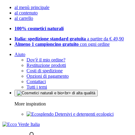
al menù principale
al contenuto
al carrello
100% cosmetici naturali
Italia: spedizione standard gratuita
a partire da € 49,90
Almeno 1 campioncino gratuito
con ogni ordine
Aiuto
Dov'è il mio ordine?
Restituzione prodotti
Costi di spedizione
Opzioni di pagamento
Contattaci
Tutti i temi
More inspiration
Detersivi e detergenti ecologici