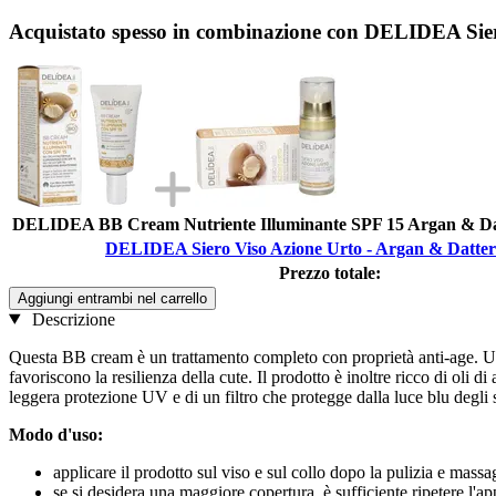
Acquistato spesso in combinazione con DELIDEA Sier
DELIDEA BB Cream Nutriente Illuminante SPF 15 Argan & Dat
DELIDEA Siero Viso Azione Urto - Argan & Datter
Prezzo totale:
Aggiungi entrambi nel carrello
Descrizione
Questa BB cream è un trattamento completo con proprietà anti-age. Uni
favoriscono la resilienza della cute. Il prodotto è inoltre ricco di oli 
leggera protezione UV e di un filtro che protegge dalla luce blu degli
Modo d'uso:
applicare il prodotto sul viso e sul collo dopo la pulizia e mass
se si desidera una maggiore copertura, è sufficiente ripetere l'a