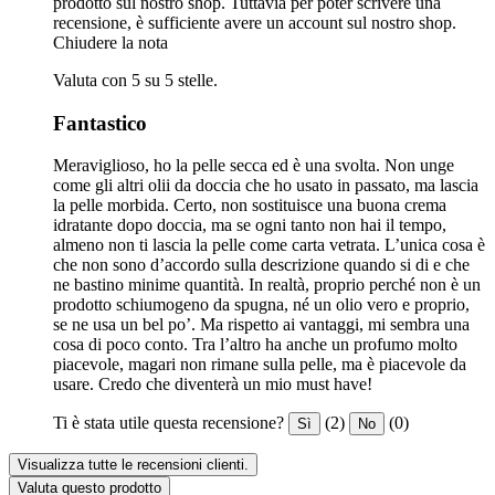
prodotto sul nostro shop. Tuttavia per poter scrivere una
recensione, è sufficiente avere un account sul nostro shop.
Chiudere la nota
Valuta con 5 su 5 stelle.
Fantastico
Meraviglioso, ho la pelle secca ed è una svolta. Non unge
come gli altri olii da doccia che ho usato in passato, ma lascia
la pelle morbida. Certo, non sostituisce una buona crema
idratante dopo doccia, ma se ogni tanto non hai il tempo,
almeno non ti lascia la pelle come carta vetrata. L’unica cosa è
che non sono d’accordo sulla descrizione quando si di e che
ne bastino minime quantità. In realtà, proprio perché non è un
prodotto schiumogeno da spugna, né un olio vero e proprio,
se ne usa un bel po’. Ma rispetto ai vantaggi, mi sembra una
cosa di poco conto. Tra l’altro ha anche un profumo molto
piacevole, magari non rimane sulla pelle, ma è piacevole da
usare. Credo che diventerà un mio must have!
Ti è stata utile questa recensione?
(2)
(0)
Sì
No
Visualizza tutte le recensioni clienti.
Valuta questo prodotto