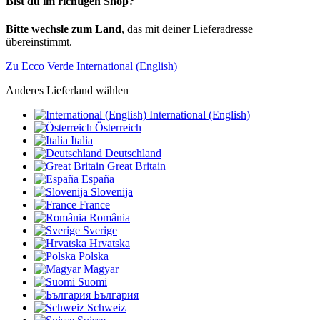
Bist du im richtigen Shop?
Bitte wechsle zum Land
, das mit deiner Lieferadresse
übereinstimmt.
Zu Ecco Verde International (English)
Anderes Lieferland wählen
International (English)
Österreich
Italia
Deutschland
Great Britain
España
Slovenija
France
România
Sverige
Hrvatska
Polska
Magyar
Suomi
България
Schweiz