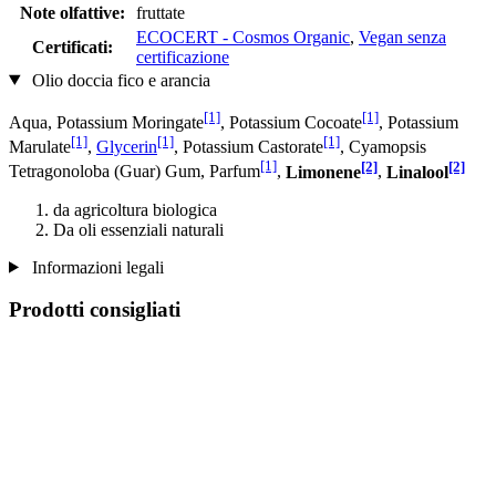
Note olfattive:
fruttate
ECOCERT - Cosmos Organic
,
Vegan senza
Certificati:
certificazione
Olio doccia fico e arancia
[1]
[1]
Aqua, Potassium Moringate
, Potassium Cocoate
, Potassium
[1]
[1]
[1]
Marulate
,
Glycerin
, Potassium Castorate
, Cyamopsis
[1]
[2]
[2]
Tetragonoloba (Guar) Gum, Parfum
,
Limonene
,
Linalool
da agricoltura biologica
Da oli essenziali naturali
Informazioni legali
Prodotti consigliati