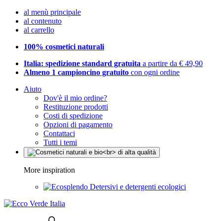
al menù principale
al contenuto
al carrello
100% cosmetici naturali
Italia: spedizione standard gratuita
a partire da € 49,90
Almeno 1 campioncino gratuito
con ogni ordine
Aiuto
Dov'è il mio ordine?
Restituzione prodotti
Costi di spedizione
Opzioni di pagamento
Contattaci
Tutti i temi
More inspiration
Detersivi e detergenti ecologici