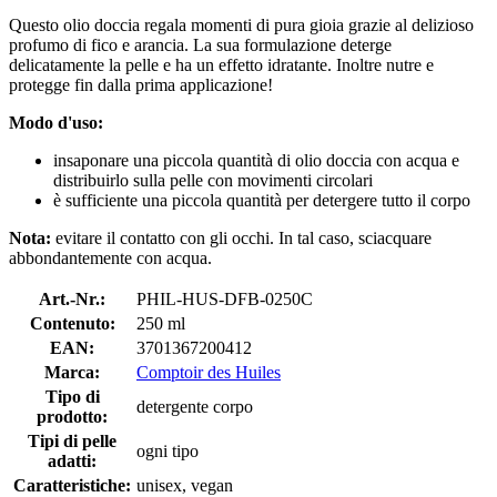
Questo olio doccia regala momenti di pura gioia grazie al delizioso
profumo di fico e arancia. La sua formulazione deterge
delicatamente la pelle e ha un effetto idratante. Inoltre nutre e
protegge fin dalla prima applicazione!
Modo d'uso:
insaponare una piccola quantità di olio doccia con acqua e
distribuirlo sulla pelle con movimenti circolari
è sufficiente una piccola quantità per detergere tutto il corpo
Nota:
evitare il contatto con gli occhi. In tal caso, sciacquare
abbondantemente con acqua.
Art.-Nr.:
PHIL-HUS-DFB-0250C
Contenuto:
250 ml
EAN:
3701367200412
Marca:
Comptoir des Huiles
Tipo di
detergente corpo
prodotto:
Tipi di pelle
ogni tipo
adatti:
Caratteristiche:
unisex, vegan