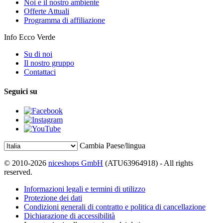
Noi e il nostro ambiente
Offerte Attuali
Programma di affiliazione
Info Ecco Verde
Su di noi
Il nostro gruppo
Contattaci
Seguici su
Cambia Paese/lingua
© 2010-2026
niceshops GmbH
(ATU63964918) - All rights
reserved.
Informazioni legali e termini di utilizzo
Protezione dei dati
Condizioni generali di contratto e politica di cancellazione
Dichiarazione di accessibilità