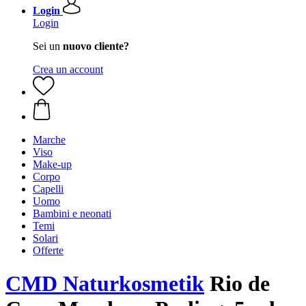
Login
Login
Sei un
nuovo cliente?
Crea un account
Marche
Viso
Make-up
Corpo
Capelli
Uomo
Bambini e neonati
Temi
Solari
Offerte
CMD Naturkosmetik
Rio de