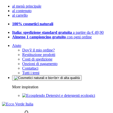
al menù principale
al contenuto
al carrello
100% cosmetici naturali
Italia: spedizione standard gratuita
a partire da € 49,90
Almeno 1 campioncino gratuito
con ogni ordine
Aiuto
Dov'è il mio ordine?
Restituzione prodotti
Costi di spedizione
Opzioni di pagamento
Contattaci
Tutti i temi
More inspiration
Detersivi e detergenti ecologici