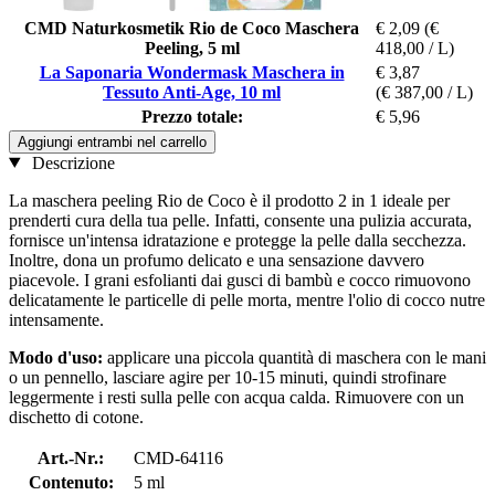
CMD Naturkosmetik Rio de Coco Maschera
€ 2,09
(€
Peeling, 5 ml
418,00 / L)
La Saponaria Wondermask Maschera in
€ 3,87
Tessuto Anti-Age, 10 ml
(€ 387,00 / L)
Prezzo totale:
€ 5,96
Aggiungi entrambi nel carrello
Descrizione
La maschera peeling Rio de Coco è il prodotto 2 in 1 ideale per
prenderti cura della tua pelle. Infatti, consente una pulizia accurata,
fornisce un'intensa idratazione e protegge la pelle dalla secchezza.
Inoltre, dona un profumo delicato e una sensazione davvero
piacevole. I grani esfolianti dai gusci di bambù e cocco rimuovono
delicatamente le particelle di pelle morta, mentre l'olio di cocco nutre
intensamente.
Modo d'uso:
applicare una piccola quantità di maschera con le mani
o un pennello, lasciare agire per 10-15 minuti, quindi strofinare
leggermente i resti sulla pelle con acqua calda. Rimuovere con un
dischetto di cotone.
Art.-Nr.:
CMD-64116
Contenuto:
5 ml