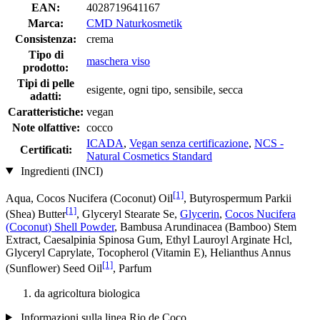
EAN:
4028719641167
Marca:
CMD Naturkosmetik
Consistenza:
crema
Tipo di
maschera viso
prodotto:
Tipi di pelle
esigente, ogni tipo, sensibile, secca
adatti:
Caratteristiche:
vegan
Note olfattive:
cocco
ICADA
,
Vegan senza certificazione
,
NCS -
Certificati:
Natural Cosmetics Standard
Ingredienti (INCI)
[1]
Aqua, Cocos Nucifera (Coconut) Oil
, Butyrospermum Parkii
[1]
(Shea) Butter
, Glyceryl Stearate Se,
Glycerin
,
Cocos Nucifera
(Coconut) Shell Powder
, Bambusa Arundinacea (Bamboo) Stem
Extract, Caesalpinia Spinosa Gum, Ethyl Lauroyl Arginate Hcl,
Glyceryl Caprylate, Tocopherol (Vitamin E), Helianthus Annus
[1]
(Sunflower) Seed Oil
, Parfum
da agricoltura biologica
Informazioni sulla linea Rio de Coco