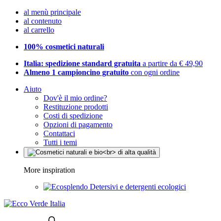
al menù principale
al contenuto
al carrello
100% cosmetici naturali
Italia: spedizione standard gratuita
a partire da € 49,90
Almeno 1 campioncino gratuito
con ogni ordine
Aiuto
Dov'è il mio ordine?
Restituzione prodotti
Costi di spedizione
Opzioni di pagamento
Contattaci
Tutti i temi
More inspiration
Detersivi e detergenti ecologici