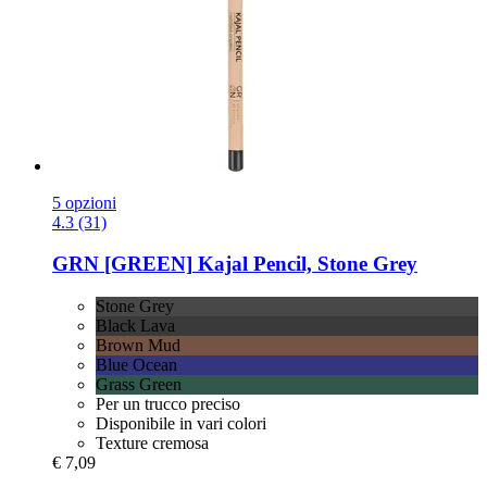
5 opzioni
4.3 (31)
GRN [GREEN]
Kajal Pencil, Stone Grey
Stone Grey
Black Lava
Brown Mud
Blue Ocean
Grass Green
Per un trucco preciso
Disponibile in vari colori
Texture cremosa
€ 7,09