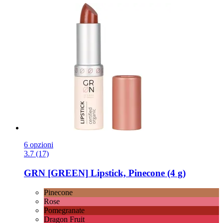
6 opzioni
3.7 (17)
GRN [GREEN]
Lipstick, Pinecone (4 g)
Pinecone
Rose
Pomegranate
Dragon Fruit