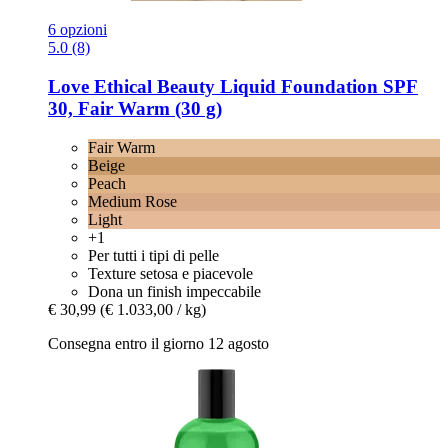
6 opzioni
5.0 (8)
Love Ethical Beauty
Liquid Foundation SPF
30, Fair Warm (30 g)
Fair Warm
Beige
Peach
Medium Rose
Light
+1
Per tutti i tipi di pelle
Texture setosa e piacevole
Dona un finish impeccabile
€ 30,99
(€ 1.033,00 / kg)
Consegna entro il giorno 12 agosto