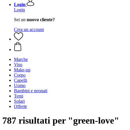
Login
Login
Sei un
nuovo cliente?
Crea un account
Marche
Viso
Make-up
Corpo
Capelli
Uomo
Bambini e neonati
Temi
Solari
Offerte
787 risultati per "green-love"