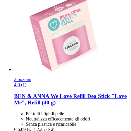
2 opzioni
4.0 (1)
BEN & ANNA
We Love Refill Deo Stick "Love
Me", Refill (40 g)
Per tutti i tipi di pelle
Neutralizza efficacemente gli odori
Senza plastica e ricaricabile
€ 6,09
(€ 152,25 / kg)