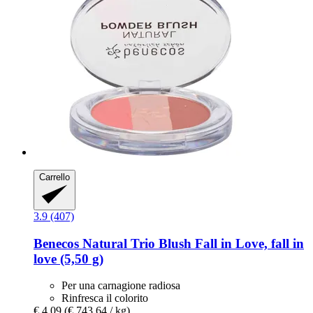
Carrello
3.9 (407)
Benecos
Natural Trio Blush Fall in Love, fall in
love (5,50 g)
Per una carnagione radiosa
Rinfresca il colorito
€ 4,09
(€ 743,64 / kg)