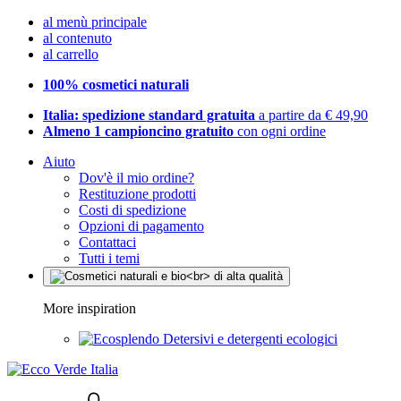
al menù principale
al contenuto
al carrello
100% cosmetici naturali
Italia: spedizione standard gratuita
a partire da € 49,90
Almeno 1 campioncino gratuito
con ogni ordine
Aiuto
Dov'è il mio ordine?
Restituzione prodotti
Costi di spedizione
Opzioni di pagamento
Contattaci
Tutti i temi
More inspiration
Detersivi e detergenti ecologici