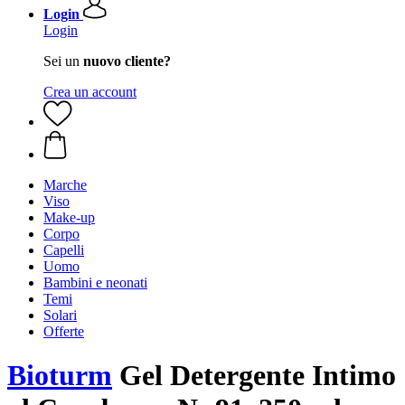
Login
Login
Sei un
nuovo cliente?
Crea un account
Marche
Viso
Make-up
Corpo
Capelli
Uomo
Bambini e neonati
Temi
Solari
Offerte
Bioturm
Gel Detergente Intimo