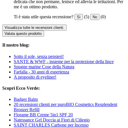
delicata che non permane, lenisce ed allevia le irritazioni. Per
me è un ottimo prodotto.
Ti è stata utile questa recensione?
(5)
(0)
Sì
No
Visualizza tutte le recensioni clienti.
Valuta questo prodotto
Il nostro blog:
Sotto il sole, senza pensieri!
SANTE & WWF - insieme per la protezione della lince
Spugne marine Cose della Natura
Farfalla - 30 anni di esperienza
A proposito di eyeliner!
Scopri Ecco Verde:
Badger Balm
20 recensioni clienti per puroBIO Cosmetics Resplendent
Bronzer Refill
Florame BB Creme 5in1 SPF 20
Natessance Gel Doccia ai Fiori di Ciliegio
SAINT CHARLES Carbone per Incenso