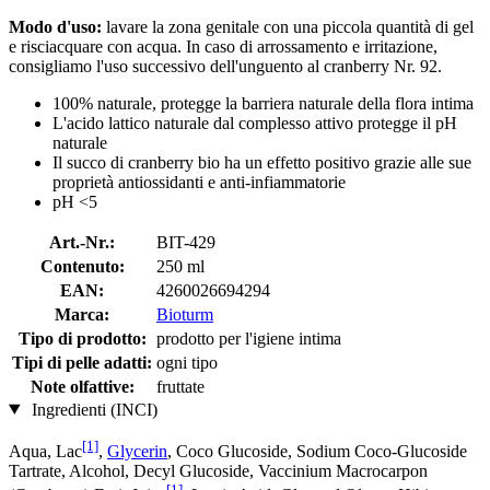
Modo d'uso:
lavare la zona genitale con una piccola quantità di gel
e risciacquare con acqua. In caso di arrossamento e irritazione,
consigliamo l'uso successivo dell'unguento al cranberry Nr. 92.
100% naturale, protegge la barriera naturale della flora intima
L'acido lattico naturale dal complesso attivo protegge il pH
naturale
Il succo di cranberry bio ha un effetto positivo grazie alle sue
proprietà antiossidanti e anti-infiammatorie
pH <5
Art.-Nr.:
BIT-429
Contenuto:
250 ml
EAN:
4260026694294
Marca:
Bioturm
Tipo di prodotto:
prodotto per l'igiene intima
Tipi di pelle adatti:
ogni tipo
Note olfattive:
fruttate
Ingredienti (INCI)
[1]
Aqua, Lac
,
Glycerin
, Coco Glucoside, Sodium Coco-Glucoside
Tartrate, Alcohol, Decyl Glucoside, Vaccinium Macrocarpon
[1]