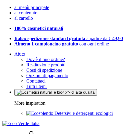
al menù principale
al contenuto
al carrello
100% cosmetici naturali
Italia: spedizione standard gratuita
a partire da € 49,90
Almeno 1 campioncino gratuito
con ogni ordine
Aiuto
Dov'è il mio ordine?
Restituzione prodotti
Costi di spedizione
Opzioni di pagamento
Contattaci
Tutti i temi
More inspiration
Detersivi e detergenti ecologici