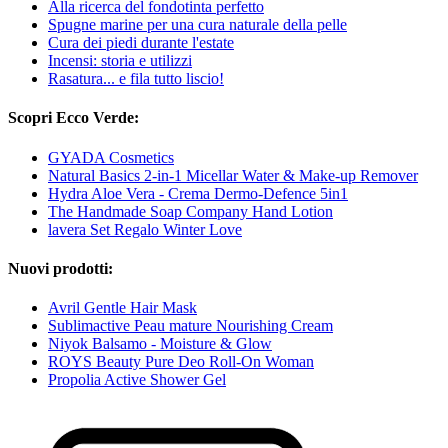
Alla ricerca del fondotinta perfetto
Spugne marine per una cura naturale della pelle
Cura dei piedi durante l'estate
Incensi: storia e utilizzi
Rasatura... e fila tutto liscio!
Scopri Ecco Verde:
GYADA Cosmetics
Natural Basics 2-in-1 Micellar Water & Make-up Remover
Hydra Aloe Vera - Crema Dermo-Defence 5in1
The Handmade Soap Company Hand Lotion
lavera Set Regalo Winter Love
Nuovi prodotti:
Avril Gentle Hair Mask
Sublimactive Peau mature Nourishing Cream
Niyok Balsamo - Moisture & Glow
ROYS Beauty Pure Deo Roll-On Woman
Propolia Active Shower Gel