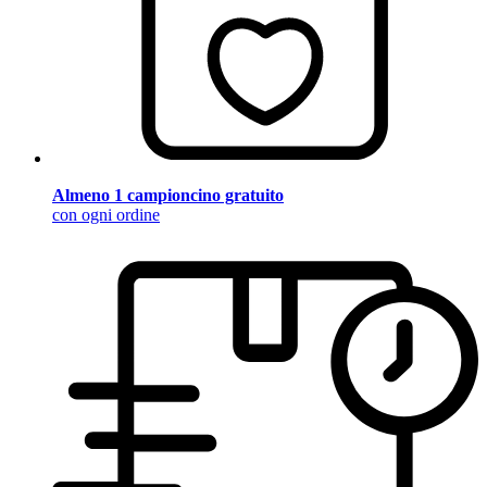
Almeno 1 campioncino gratuito
con ogni ordine