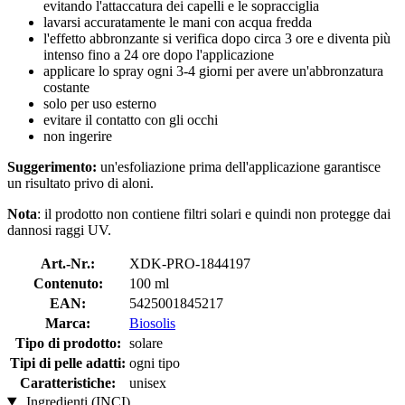
evitando l'attaccatura dei capelli e le sopracciglia
lavarsi accuratamente le mani con acqua fredda
l'effetto abbronzante si verifica dopo circa 3 ore e diventa più
intenso fino a 24 ore dopo l'applicazione
applicare lo spray ogni 3-4 giorni per avere un'abbronzatura
costante
solo per uso esterno
evitare il contatto con gli occhi
non ingerire
Suggerimento:
un'esfoliazione prima dell'applicazione garantisce
un risultato privo di aloni.
Nota
: il prodotto non contiene filtri solari e quindi non protegge dai
dannosi raggi UV.
Art.-Nr.:
XDK-PRO-1844197
Contenuto:
100 ml
EAN:
5425001845217
Marca:
Biosolis
Tipo di prodotto:
solare
Tipi di pelle adatti:
ogni tipo
Caratteristiche:
unisex
Ingredienti (INCI)