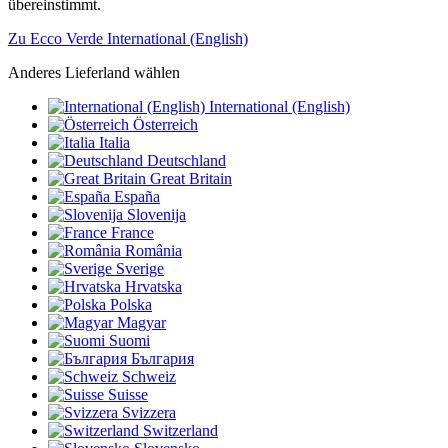
übereinstimmt.
Zu Ecco Verde International (English)
Anderes Lieferland wählen
International (English)
Österreich
Italia
Deutschland
Great Britain
España
Slovenija
France
România
Sverige
Hrvatska
Polska
Magyar
Suomi
България
Schweiz
Suisse
Svizzera
Switzerland