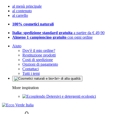
al menù principale
al contenuto
al carrello
100% cosmetici naturali
Italia: spedizione standard gratuita
a partire da € 49,90
Almeno 1 campioncino gratuito
con ogni ordine
Aiuto
Dov'è il mio ordine?
Restituzione prodotti
Costi di spedizione
Opzioni di pagamento
Contattaci
Tutti i temi
More inspiration
Detersivi e detergenti ecologici