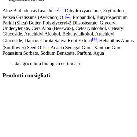
[1]
Aloe Barbadensis Leaf Juice
, Dihydroxyacetone, Erythrulose,
[1]
Persea Gratissima (Avocado) Oil
, Propandiol, Butyrospermum
Parkii (Shea) Butter, Polyglyceryl-2 Diisostearate, Glyceryl
Undecylenate, Cera Alba (Beeswax), Cetearylalcohol, Cetearyl
Glucoside, Arachidyl Alcohol, Behenylalkohol, Arachidyl
[1]
Glucoside, Daucus Carota Sativa Root Extract
, Helianthus Annus
[1]
(Sunflower) Seed Oil
, Acacia Senegal Gum, Xanthan Gum,
Potassium Sorbate, Sodium Benzoate, Parfum, Aqua
da agricoltura biologica certificata
Prodotti consigliati