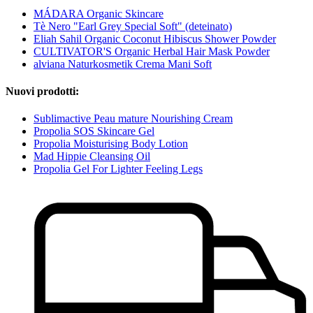
MÁDARA Organic Skincare
Tè Nero "Earl Grey Special Soft" (deteinato)
Eliah Sahil Organic Coconut Hibiscus Shower Powder
CULTIVATOR'S Organic Herbal Hair Mask Powder
alviana Naturkosmetik Crema Mani Soft
Nuovi prodotti:
Sublimactive Peau mature Nourishing Cream
Propolia SOS Skincare Gel
Propolia Moisturising Body Lotion
Mad Hippie Cleansing Oil
Propolia Gel For Lighter Feeling Legs