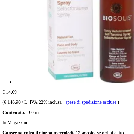
€ 14,69
(
€ 146,90 / L
, IVA 22% inclusa
-
spese di spedizione escluse
)
Contenuto:
100 ml
In Magazzino
Consegna entro il giorno mercoledì, 12 agosto
, se ordini entro