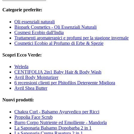
Categorie preferite:
Oli essenziali naturali
Biopark Cosmetics - Oli Essenziali Naturali
Cosmesi Ecobio dall'India
Trattamenti aromaterapici e profumi per la stagione invernale
Cosmetici Ecobio al Profumo di Erbe & Spezie
Scopri Ecco Verde:
Weleda
CENTIFOLIA 2in1 Baby Hair & Body Wash
Avril Body Moisturizer
6 recensioni clienti per Phitofilos Detergente Migliora
Avril Shea Butter
Nuovi prodotti:
Chakra Curl - Balsamo Ayurvedico per Ricci
Propolia Face Scrub
Burro Corpo Nutriente ed Emolliente - Mandorla
La Saponaria Balsamo Dopobarba 2 in 1
La Saponaria Crema Rasatura 2 in 1