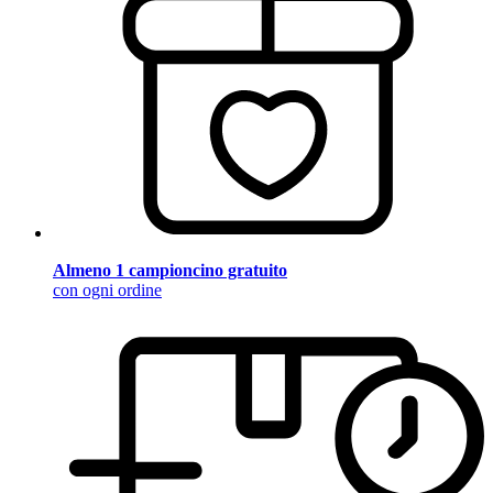
Almeno 1 campioncino gratuito
con ogni ordine