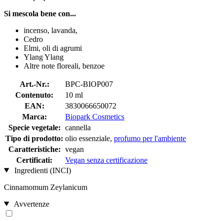
Si mescola bene con...
incenso, lavanda,
Cedro
Elmi, oli di agrumi
Ylang Ylang
Altre note floreali, benzoe
Art.-Nr.:
BPC-BIOP007
Contenuto:
10 ml
EAN:
3830066650072
Marca:
Biopark Cosmetics
Specie vegetale:
cannella
Tipo di prodotto:
olio essenziale,
profumo per l'ambiente
Caratteristiche:
vegan
Certificati:
Vegan senza certificazione
Ingredienti (INCI)
Cinnamomum Zeylanicum
Avvertenze