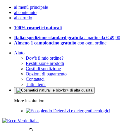
al menù principale
al contenuto
al carrello
100% cosmetici naturali
Italia: spedizione standard gratuita
a partire da € 49,90
Almeno 1 campioncino gratuito
con ogni ordine
Aiuto
Dov'è il mio ordine?
Restituzione prodotti
Costi di spedizione
Opzioni di pagamento
Contattaci
Tutti i temi
More inspiration
Detersivi e detergenti ecologici