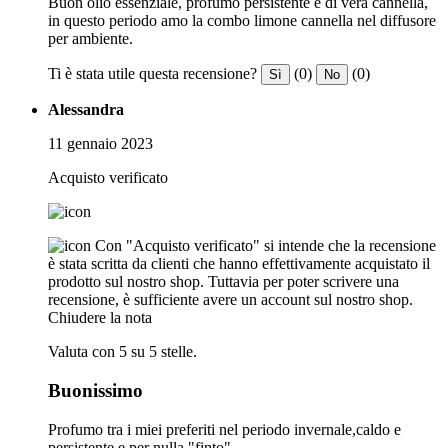
Buon olio essenziale, profumo persistente e di vera cannella,
in questo periodo amo la combo limone cannella nel diffusore
per ambiente.
Ti è stata utile questa recensione?
(0)
(0)
Sì
No
Alessandra
11 gennaio 2023
Acquisto verificato
Con "Acquisto verificato" si intende che la recensione
è stata scritta da clienti che hanno effettivamente acquistato il
prodotto sul nostro shop. Tuttavia per poter scrivere una
recensione, è sufficiente avere un account sul nostro shop.
Chiudere la nota
Valuta con 5 su 5 stelle.
Buonissimo
Profumo tra i miei preferiti nel periodo invernale,caldo e
persistente e per nulla "finto"