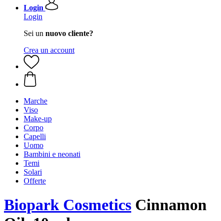
Login
Login
Sei un
nuovo cliente?
Crea un account
Marche
Viso
Make-up
Corpo
Capelli
Uomo
Bambini e neonati
Temi
Solari
Offerte
Biopark Cosmetics
Cinnamon