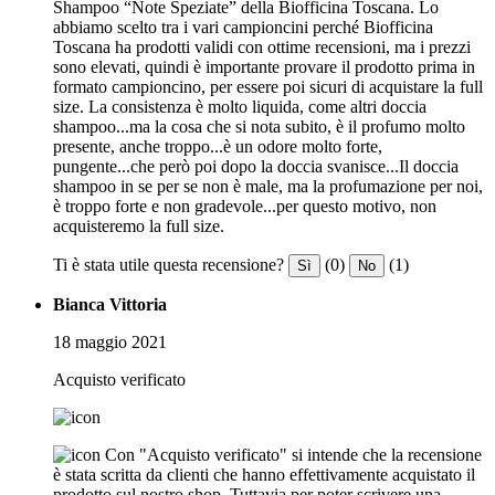
Shampoo “Note Speziate” della Biofficina Toscana. Lo
abbiamo scelto tra i vari campioncini perché Biofficina
Toscana ha prodotti validi con ottime recensioni, ma i prezzi
sono elevati, quindi è importante provare il prodotto prima in
formato campioncino, per essere poi sicuri di acquistare la full
size. La consistenza è molto liquida, come altri doccia
shampoo...ma la cosa che si nota subito, è il profumo molto
presente, anche troppo...è un odore molto forte,
pungente...che però poi dopo la doccia svanisce...Il doccia
shampoo in se per se non è male, ma la profumazione per noi,
è troppo forte e non gradevole...per questo motivo, non
acquisteremo la full size.
Ti è stata utile questa recensione?
(0)
(1)
Sì
No
Bianca Vittoria
18 maggio 2021
Acquisto verificato
Con "Acquisto verificato" si intende che la recensione
è stata scritta da clienti che hanno effettivamente acquistato il
prodotto sul nostro shop. Tuttavia per poter scrivere una