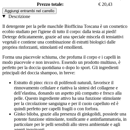
Prezzo totale:
€ 20,43
Aggiungi entrambi nel carrello
Descrizione
Il detergente per la pelle maschile Biofficina Toscana è un cosmetico
ecobio studiato per l'igiene di tutto il corpo: dalla testa ai piedi!
Deterge delicatamente, grazie ad una speciale miscela di tensiattivi
vegetali e contiene una combinazione di estratti biologici dalle
propriea rinforzanti, stimolanti ed emollienti.
Forma una piacevole schiuma, che profuma il corpo e i capelli in
modo piacevole e non invasivo. Essendo un prodotto multiuso, è
perfetto per la doccia quotidiana o dopo lo sport. Gli ingredienti
principali del doccia shampoo, in breve:
Estratto di pino: ricco di polifenoli naturali, favorisce il
rinnovamento cellulare e riattiva la sintesi del collagene e
dell’elastina, donando un aspetto più compatto e fresco alla
pelle. Questo ingrediente attivo ha una funzione stimolante
per la circolazione sanguigna e per il cuoio capelluto ed è
quindi perfetto per capelli fragili o con forfora.
Ginko biloba, grazie alla presenza di ginkgolidi, possiede una
potente funzione stimolante, tonificante e antinfiammatoria, in
particolare per le pelli sensibili allo stress ambientale e agli
agenti inquinanti.