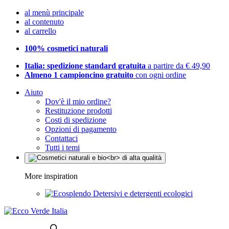
al menù principale
al contenuto
al carrello
100% cosmetici naturali
Italia: spedizione standard gratuita
a partire da € 49,90
Almeno 1 campioncino gratuito
con ogni ordine
Aiuto
Dov'è il mio ordine?
Restituzione prodotti
Costi di spedizione
Opzioni di pagamento
Contattaci
Tutti i temi
More inspiration
Detersivi e detergenti ecologici