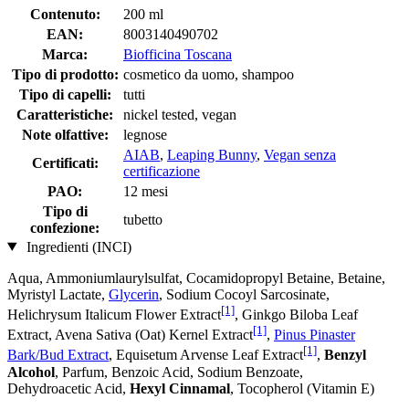
Contenuto:
200 ml
EAN:
8003140490702
Marca:
Biofficina Toscana
Tipo di prodotto:
cosmetico da uomo, shampoo
Tipo di capelli:
tutti
Caratteristiche:
nickel tested, vegan
Note olfattive:
legnose
AIAB
,
Leaping Bunny
,
Vegan senza
Certificati:
certificazione
PAO:
12 mesi
Tipo di
tubetto
confezione:
Ingredienti (INCI)
Aqua, Ammoniumlaurylsulfat, Cocamidopropyl Betaine, Betaine,
Myristyl Lactate,
Glycerin
, Sodium Cocoyl Sarcosinate,
[1]
Helichrysum Italicum Flower Extract
, Ginkgo Biloba Leaf
[1]
Extract, Avena Sativa (Oat) Kernel Extract
,
Pinus Pinaster
[1]
Bark/Bud Extract
, Equisetum Arvense Leaf Extract
,
Benzyl
Alcohol
, Parfum, Benzoic Acid, Sodium Benzoate,
Dehydroacetic Acid,
Hexyl Cinnamal
, Tocopherol (Vitamin E)