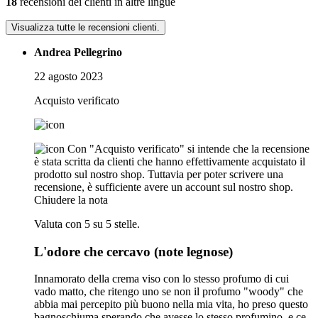
18
recensioni dei clienti in altre lingue
Visualizza tutte le recensioni clienti.
Andrea Pellegrino
22 agosto 2023
Acquisto verificato
Con "Acquisto verificato" si intende che la recensione
è stata scritta da clienti che hanno effettivamente acquistato il
prodotto sul nostro shop. Tuttavia per poter scrivere una
recensione, è sufficiente avere un account sul nostro shop.
Chiudere la nota
Valuta con 5 su 5 stelle.
L'odore che cercavo (note legnose)
Innamorato della crema viso con lo stesso profumo di cui
vado matto, che ritengo uno se non il profumo "woody" che
abbia mai percepito più buono nella mia vita, ho preso questo
bagnoschiuma sperando che avesse lo stesso profumino, e ce