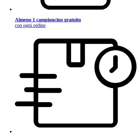
Almeno 1 campioncino gratuito
con ogni ordine