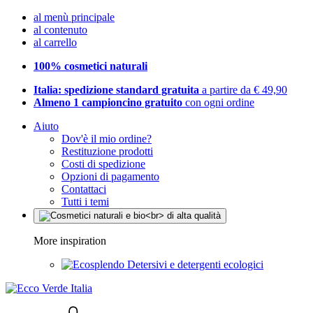
al menù principale
al contenuto
al carrello
100% cosmetici naturali
Italia: spedizione standard gratuita
a partire da € 49,90
Almeno 1 campioncino gratuito
con ogni ordine
Aiuto
Dov'è il mio ordine?
Restituzione prodotti
Costi di spedizione
Opzioni di pagamento
Contattaci
Tutti i temi
More inspiration
Detersivi e detergenti ecologici