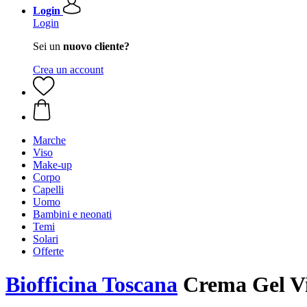
Login
Login
Sei un
nuovo cliente?
Crea un account
Marche
Viso
Make-up
Corpo
Capelli
Uomo
Bambini e neonati
Temi
Solari
Offerte
Biofficina Toscana
Crema Gel Vi