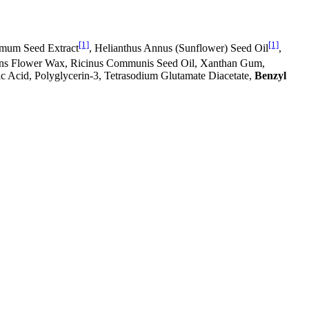
[1]
[1]
simum Seed Extract
, Helianthus Annus (Sunflower) Seed Oil
,
rens Flower Wax, Ricinus Communis Seed Oil, Xanthan Gum,
ic Acid, Polyglycerin-3, Tetrasodium Glutamate Diacetate,
Benzyl