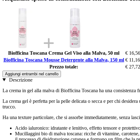
Biofficina Toscana Crema Gel Viso alla Malva, 50 ml
€ 16,5
Biofficina Toscana Mousse Detergente alla Malva, 150 ml
€ 11,16
Prezzo totale:
€ 27,7
Aggiungi entrambi nel carrello
Descrizione
La crema in gel alla malva di Biofficina Toscana ha una consistenza fre
La crema gel è perfetta per la pelle delicata o secca e per chi desidera 
trucco.
Ha una texture particolare, che si assorbe immediatamente, senza lascia
Acido ialuronico: idratante e lenitivo, effetto tensore e protetti
Mucillaggini bio di malva toscana: ricche di vitamine, carotene, t
il processo di disidratazione cutanea e formano un film che la p