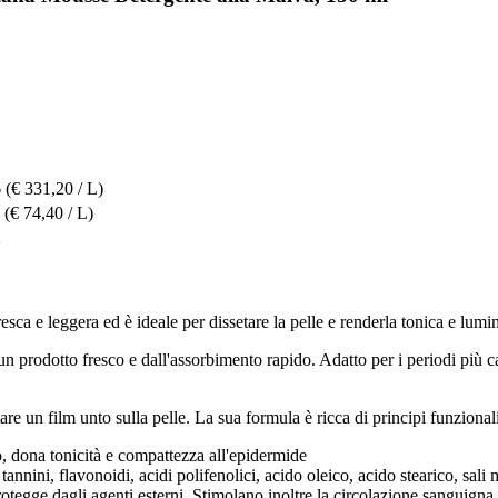
6
(€ 331,20 / L)
(€ 74,40 / L)
2
sca e leggera ed è ideale per dissetare la pelle e renderla tonica e lumi
un prodotto fresco e dall'assorbimento rapido. Adatto per i periodi più cald
re un film unto sulla pelle. La sua formula è ricca di principi funzionali
vo, dona tonicità e compattezza all'epidermide
annini, flavonoidi, acidi polifenolici, acido oleico, acido stearico, sali 
rotegge dagli agenti esterni. Stimolano inoltre la circolazione sanguign