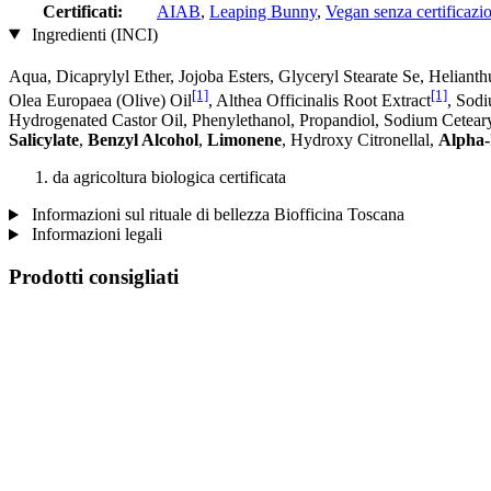
Certificati:
AIAB
,
Leaping Bunny
,
Vegan senza certificazi
Ingredienti (INCI)
Aqua, Dicaprylyl Ether, Jojoba Esters, Glyceryl Stearate Se, Heliant
[1]
[1]
Olea Europaea (Olive) Oil
, Althea Officinalis Root Extract
, Sod
Hydrogenated Castor Oil, Phenylethanol, Propandiol, Sodium Cetear
Salicylate
,
Benzyl Alcohol
,
Limonene
, Hydroxy Citronellal,
Alpha-
da agricoltura biologica certificata
Informazioni sul rituale di bellezza Biofficina Toscana
Informazioni legali
Prodotti consigliati