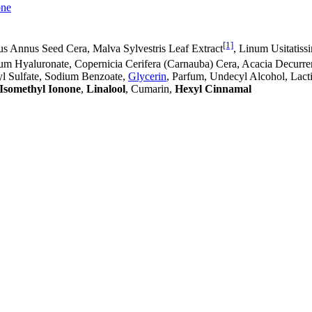
one
[1]
hus Annus Seed Cera, Malva Sylvestris Leaf Extract
, Linum Usitatis
ium Hyaluronate, Copernicia Cerifera (Carnauba) Cera, Acacia Decur
yl Sulfate, Sodium Benzoate,
Glycerin
, Parfum, Undecyl Alcohol, Lact
Isomethyl Ionone
,
Linalool
, Cumarin,
Hexyl Cinnamal