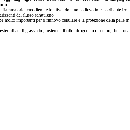
torio
nfiammatorie, emollienti e lenitive, donano sollievo in caso di cute irrit
olarizzanti del flusso sanguigno
be molto importanti per il rinnovo cellulare e la protezione della pelle i
ri di acidi grassi che, insieme all’olio idrogenato di ricino, donano all