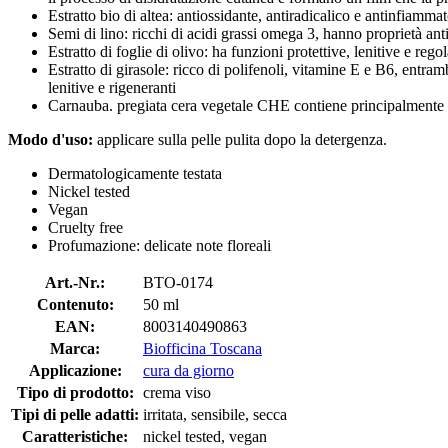
Estratto bio di altea: antiossidante, antiradicalico e antinfiamma
Semi di lino: ricchi di acidi grassi omega 3, hanno proprietà anti
Estratto di foglie di olivo: ha funzioni protettive, lenitive e reg
Estratto di girasole: ricco di polifenoli, vitamine E e B6, entram
lenitive e rigeneranti
Carnauba. pregiata cera vegetale CHE contiene principalmente este
Modo d'uso:
applicare sulla pelle pulita dopo la detergenza.
Dermatologicamente testata
Nickel tested
Vegan
Cruelty free
Profumazione: delicate note floreali
Art.-Nr.:
BTO-0174
Contenuto:
50 ml
EAN:
8003140490863
Marca:
Biofficina Toscana
Applicazione:
cura da giorno
Tipo di prodotto:
crema viso
Tipi di pelle adatti:
irritata, sensibile, secca
Caratteristiche:
nickel tested, vegan