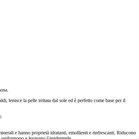
nosa.
i, lenisce la pelle irritata dal sole ed è perfetto come base per il
:
minerali e hanno proprietà idratanti, emollienti e rinfrescanti. Riducono
a, uniformano e levigano l’epidermide