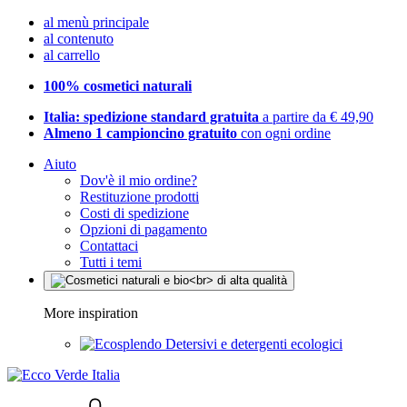
al menù principale
al contenuto
al carrello
100% cosmetici naturali
Italia: spedizione standard gratuita
a partire da € 49,90
Almeno 1 campioncino gratuito
con ogni ordine
Aiuto
Dov'è il mio ordine?
Restituzione prodotti
Costi di spedizione
Opzioni di pagamento
Contattaci
Tutti i temi
More inspiration
Detersivi e detergenti ecologici