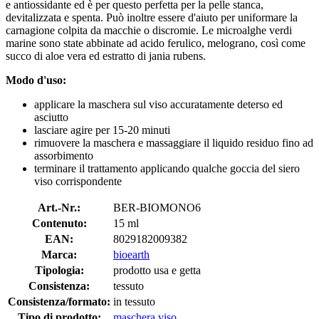
e antiossidante ed è per questo perfetta per la pelle stanca,
devitalizzata e spenta. Può inoltre essere d'aiuto per uniformare la
carnagione colpita da macchie o discromie. Le microalghe verdi
marine sono state abbinate ad acido ferulico, melograno, così come
succo di aloe vera ed estratto di jania rubens.
Modo d'uso:
applicare la maschera sul viso accuratamente deterso ed
asciutto
lasciare agire per 15-20 minuti
rimuovere la maschera e massaggiare il liquido residuo fino ad
assorbimento
terminare il trattamento applicando qualche goccia del siero
viso corrispondente
Art.-Nr.:
BER-BIOMONO6
Contenuto:
15 ml
EAN:
8029182009382
Marca:
bioearth
Tipologia:
prodotto usa e getta
Consistenza:
tessuto
Consistenza/formato:
in tessuto
Tipo di prodotto:
maschera viso