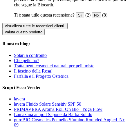
che segue la Bioearth.
Ti è stata utile questa recensione?
(2)
(8)
Sì
No
Visualizza tutte le recensioni clienti.
Valuta questo prodotto
Il nostro blog:
Solari a confronto
Che pelle ho?
Trattamenti cosmetici naturali per pelli miste
Il fascino della Rosa!
Farfalla e il Progetto Ostetrica
Scopri Ecco Verde:
lavera
lavera Fluido Solare Sensitiv SPF 50
PRIMAVERA Aroma Roll-On Bio - Yoga Flow
Lamazuna au poil Sapone da Barba Solido
puroBIO Cosmetics Pennello Sfumino Rounded Angled. Nr.
09