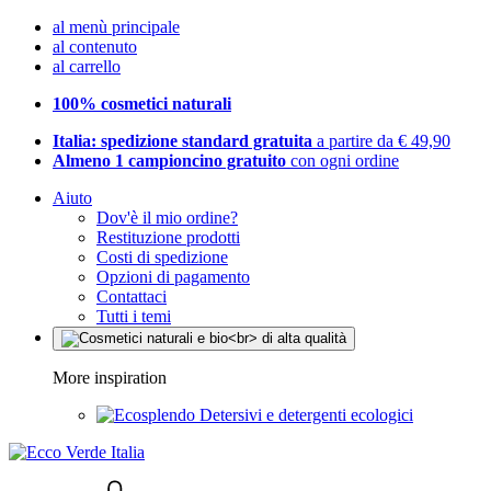
al menù principale
al contenuto
al carrello
100% cosmetici naturali
Italia: spedizione standard gratuita
a partire da € 49,90
Almeno 1 campioncino gratuito
con ogni ordine
Aiuto
Dov'è il mio ordine?
Restituzione prodotti
Costi di spedizione
Opzioni di pagamento
Contattaci
Tutti i temi
More inspiration
Detersivi e detergenti ecologici