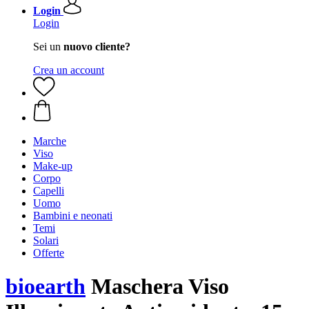
Login
Login
Sei un
nuovo cliente?
Crea un account
Marche
Viso
Make-up
Corpo
Capelli
Uomo
Bambini e neonati
Temi
Solari
Offerte
bioearth
Maschera Viso