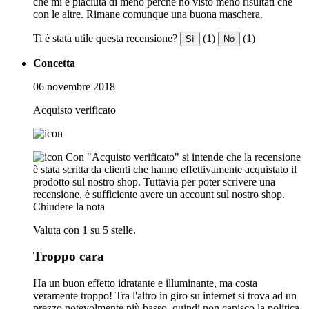
che mi è piaciuta di meno perché ho visto meno risultati che
con le altre. Rimane comunque una buona maschera.
Ti è stata utile questa recensione?
(1)
(1)
Sì
No
Concetta
06 novembre 2018
Acquisto verificato
Con "Acquisto verificato" si intende che la recensione
è stata scritta da clienti che hanno effettivamente acquistato il
prodotto sul nostro shop. Tuttavia per poter scrivere una
recensione, è sufficiente avere un account sul nostro shop.
Chiudere la nota
Valuta con 1 su 5 stelle.
Troppo cara
Ha un buon effetto idratante e illuminante, ma costa
veramente troppo! Tra l'altro in giro su internet si trova ad un
prezzo notevolmente più basso, quindi non capisco la politica