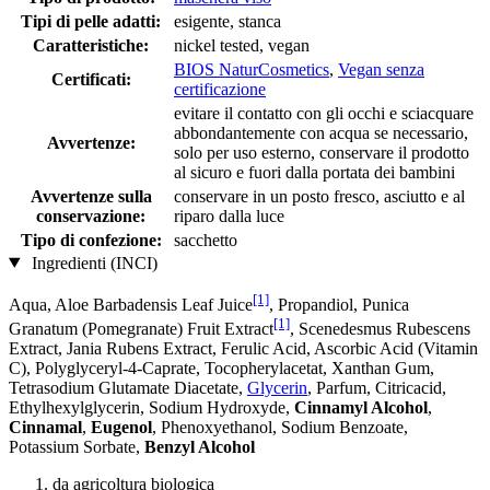
Tipi di pelle adatti:
esigente, stanca
Caratteristiche:
nickel tested, vegan
BIOS NaturCosmetics
,
Vegan senza
Certificati:
certificazione
evitare il contatto con gli occhi e sciacquare
abbondantemente con acqua se necessario,
Avvertenze:
solo per uso esterno, conservare il prodotto
al sicuro e fuori dalla portata dei bambini
Avvertenze sulla
conservare in un posto fresco, asciutto e al
conservazione:
riparo dalla luce
Tipo di confezione:
sacchetto
Ingredienti (INCI)
[1]
Aqua, Aloe Barbadensis Leaf Juice
, Propandiol, Punica
[1]
Granatum (Pomegranate) Fruit Extract
, Scenedesmus Rubescens
Extract, Jania Rubens Extract, Ferulic Acid, Ascorbic Acid (Vitamin
C), Polyglyceryl-4-Caprate, Tocopherylacetat, Xanthan Gum,
Tetrasodium Glutamate Diacetate,
Glycerin
, Parfum, Citricacid,
Ethylhexylglycerin, Sodium Hydroxyde,
Cinnamyl Alcohol
,
Cinnamal
,
Eugenol
, Phenoxyethanol, Sodium Benzoate,
Potassium Sorbate,
Benzyl Alcohol
da agricoltura biologica