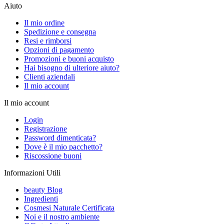
Aiuto
Il mio ordine
Spedizione e consegna
Resi e rimborsi
Opzioni di pagamento
Promozioni e buoni acquisto
Hai bisogno di ulteriore aiuto?
Clienti aziendali
Il mio account
Il mio account
Login
Registrazione
Password dimenticata?
Dove è il mio pacchetto?
Riscossione buoni
Informazioni Utili
beauty Blog
Ingredienti
Cosmesi Naturale Certificata
Noi e il nostro ambiente