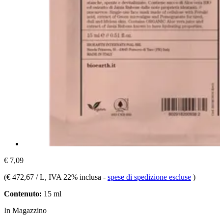
€ 7,09
(
€ 472,67 / L
, IVA 22% inclusa
-
spese di spedizione escluse
)
Contenuto:
15 ml
In Magazzino