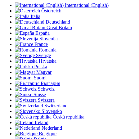
International (English)
Österreich
Italia
Deutschland
Great Britain
España
Slovenija
France
România
Sverige
Hrvatska
Polska
Magyar
Suomi
България
Schweiz
Suisse
Svizzera
Switzerland
Slovensko
Česká republika
Ireland
Nederland
Belgique