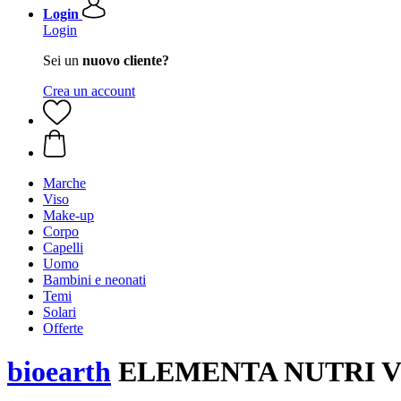
Login
Login
Sei un
nuovo cliente?
Crea un account
Marche
Viso
Make-up
Corpo
Capelli
Uomo
Bambini e neonati
Temi
Solari
Offerte
bioearth
ELEMENTA NUTRI Vit