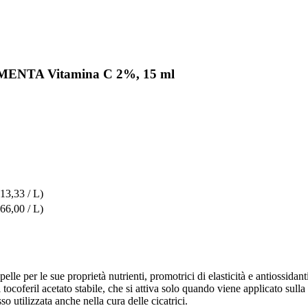
LEMENTA Vitamina C 2%, 15 ml
613,33 / L)
666,00 / L)
lle per le sue proprietà nutrienti, promotrici di elasticità e antiossidan
 tocoferil acetato stabile, che si attiva solo quando viene applicato sulla 
o utilizzata anche nella cura delle cicatrici.