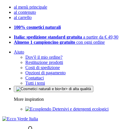
al menù principale
al contenuto
al carrello
100% cosmetici naturali
Italia: spedizione standard gratuita
a partire da € 49,90
Almeno 1 campioncino gratuito
con ogni ordine
Aiuto
Dov'è il mio ordine?
Restituzione prodotti
Costi di spedizione
Opzioni di pagamento
Contattaci
Tutti i temi
More inspiration
Detersivi e detergenti ecologici