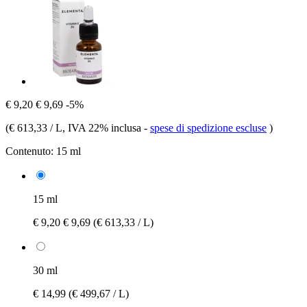
€ 9,20
€ 9,69
-5%
(
€ 613,33 / L
, IVA 22% inclusa
-
spese di spedizione escluse
)
Contenuto:
15 ml
15 ml
€ 9,20
€ 9,69
(€ 613,33 / L)
30 ml
€ 14,99
(€ 499,67 / L)