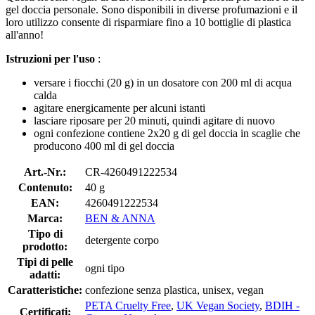
gel doccia personale. Sono disponibili in diverse profumazioni e il
loro utilizzo consente di risparmiare fino a 10 bottiglie di plastica
all'anno!
Istruzioni per l'uso
:
versare i fiocchi (20 g) in un dosatore con 200 ml di acqua
calda
agitare energicamente per alcuni istanti
lasciare riposare per 20 minuti, quindi agitare di nuovo
ogni confezione contiene 2x20 g di gel doccia in scaglie che
producono 400 ml di gel doccia
Art.-Nr.:
CR-4260491222534
Contenuto:
40 g
EAN:
4260491222534
Marca:
BEN & ANNA
Tipo di
detergente corpo
prodotto:
Tipi di pelle
ogni tipo
adatti:
Caratteristiche:
confezione senza plastica, unisex, vegan
PETA Cruelty Free
,
UK Vegan Society
,
BDIH -
Certificati: