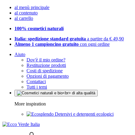
al menù principale
al contenuto
al carrello
100% cosmetici naturali
Italia: spedizione standard gratuita
a partire da € 49,90
Almeno 1 campioncino gratuito
con ogni ordine
Aiuto
Dov'è il mio ordine?
Restituzione prodotti
Costi di spedizione
Opzioni di pagamento
Contattaci
Tutti i temi
More inspiration
Detersivi e detergenti ecologici