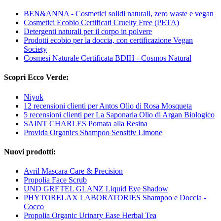
BEN&ANNA - Cosmetici solidi naturali, zero waste e vegan
Cosmetici Ecobio Certificati Cruelty Free (PETA)
Detergenti naturali per il corpo in polvere
Prodotti ecobio per la doccia, con certificazione Vegan
Society
Cosmesi Naturale Certificata BDIH - Cosmos Natural
Scopri Ecco Verde:
Niyok
12 recensioni clienti per Antos Olio di Rosa Mosqueta
5 recensioni clienti per La Saponaria Olio di Argan Biologico
SAINT CHARLES Pomata alla Resina
Provida Organics Shampoo Sensitiv Limone
Nuovi prodotti:
Avril Mascara Care & Precision
Propolia Face Scrub
UND GRETEL GLANZ Liquid Eye Shadow
PHYTORELAX LABORATORIES Shampoo e Doccia -
Cocco
Propolia Organic Urinary Ease Herbal Tea