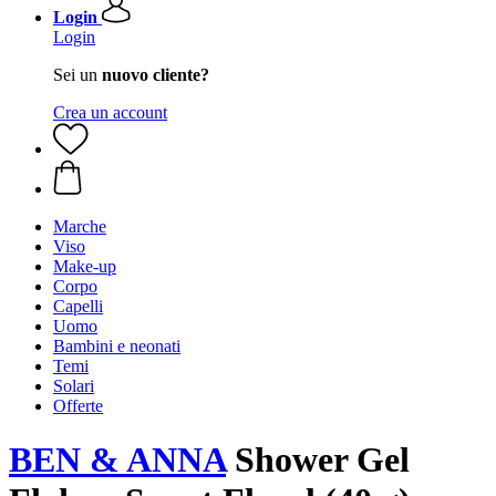
Login
Login
Sei un
nuovo cliente?
Crea un account
Marche
Viso
Make-up
Corpo
Capelli
Uomo
Bambini e neonati
Temi
Solari
Offerte
BEN & ANNA
Shower Gel