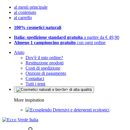
al menù principale
al contenuto
al carrello
100% cosmetici naturali
Italia: spedizione standard gratuita
a partire da € 49,90
Almeno 1 campioncino gratuito
con ogni ordine
Aiuto
Dov'è il mio ordine?
Restituzione prodotti
Costi di spedizione
Opzioni di pagamento
Contattaci
Tutti i temi
More inspiration
Detersivi e detergenti ecologici