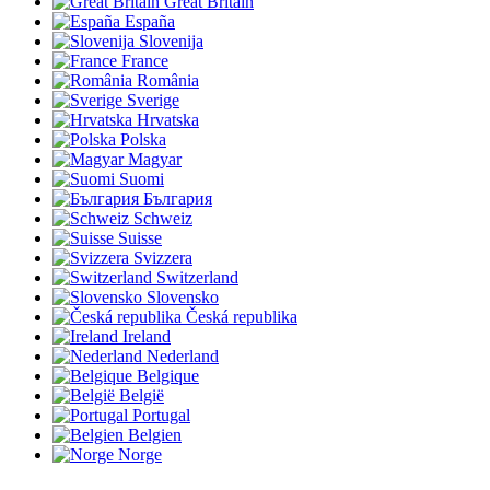
Great Britain
España
Slovenija
France
România
Sverige
Hrvatska
Polska
Magyar
Suomi
България
Schweiz
Suisse
Svizzera
Switzerland
Slovensko
Česká republika
Ireland
Nederland
Belgique
België
Portugal
Belgien
Norge