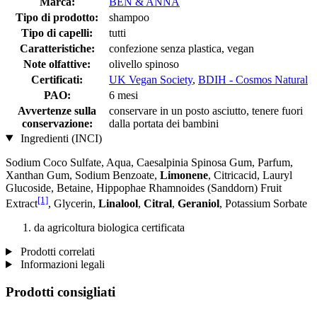
Marca:
BEN & ANNA
Tipo di prodotto:
shampoo
Tipo di capelli:
tutti
Caratteristiche:
confezione senza plastica, vegan
Note olfattive:
olivello spinoso
Certificati:
UK Vegan Society
,
BDIH - Cosmos Natural
PAO:
6 mesi
Avvertenze sulla
conservare in un posto asciutto, tenere fuori
conservazione:
dalla portata dei bambini
Ingredienti (INCI)
Sodium Coco­ Sulfate, Aqua, Caesalpinia Spinosa Gum, Parfum,
Xanthan Gum, Sodium Benzoate,
Limonene
, Citricacid, Lauryl
Glucoside, Betaine, Hippophae Rhamnoides (Sanddorn) Fruit
[1]
Extract
, Glycerin,
Linalool
,
Citral
,
Geraniol
, Potassium Sorbate
da agricoltura biologica certificata
Prodotti correlati
Informazioni legali
Prodotti consigliati