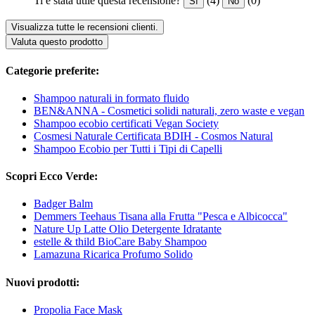
Ti è stata utile questa recensione?
(4)
(0)
Sì
No
Visualizza tutte le recensioni clienti.
Valuta questo prodotto
Categorie preferite:
Shampoo naturali in formato fluido
BEN&ANNA - Cosmetici solidi naturali, zero waste e vegan
Shampoo ecobio certificati Vegan Society
Cosmesi Naturale Certificata BDIH - Cosmos Natural
Shampoo Ecobio per Tutti i Tipi di Capelli
Scopri Ecco Verde:
Badger Balm
Demmers Teehaus Tisana alla Frutta "Pesca e Albicocca"
Nature Up Latte Olio Detergente Idratante
estelle & thild BioCare Baby Shampoo
Lamazuna Ricarica Profumo Solido
Nuovi prodotti:
Propolia Face Mask