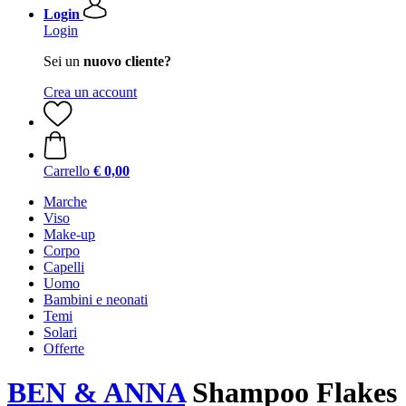
Login
Login
Sei un
nuovo cliente?
Crea un account
Carrello
€ 0,00
Marche
Viso
Make-up
Corpo
Capelli
Uomo
Bambini e neonati
Temi
Solari
Offerte
BEN & ANNA
Shampoo Flakes