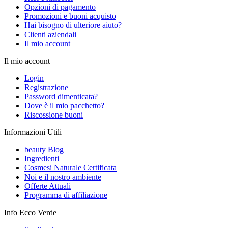
Opzioni di pagamento
Promozioni e buoni acquisto
Hai bisogno di ulteriore aiuto?
Clienti aziendali
Il mio account
Il mio account
Login
Registrazione
Password dimenticata?
Dove è il mio pacchetto?
Riscossione buoni
Informazioni Utili
beauty Blog
Ingredienti
Cosmesi Naturale Certificata
Noi e il nostro ambiente
Offerte Attuali
Programma di affiliazione
Info Ecco Verde