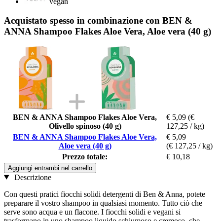
vegan
Acquistato spesso in combinazione con BEN &
ANNA Shampoo Flakes Aloe Vera, Aloe vera (40 g)
BEN & ANNA Shampoo Flakes Aloe Vera,
€ 5,09
(€
Olivello spinoso (40 g)
127,25 / kg)
BEN & ANNA Shampoo Flakes Aloe Vera,
€ 5,09
Aloe vera (40 g)
(€ 127,25 / kg)
Prezzo totale:
€ 10,18
Aggiungi entrambi nel carrello
Descrizione
Con questi pratici fiocchi solidi detergenti di Ben & Anna, potete
preparare il vostro shampoo in qualsiasi momento. Tutto ciò che
serve sono acqua e un flacone. I fiocchi solidi e vegani si
trasformano in uno shampoo liquido schiumoso e cremoso, che