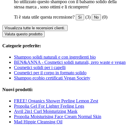
ho utilizzato questo shampoo con il balsamo solido della
stessa marca , sono ottimi e li ricomprero'
Ti è stata utile questa recensione?
(3)
(0)
Sì
No
Visualizza tutte le recensioni clienti.
Valuta questo prodotto
Categorie preferite:
Shampoo solidi naturali e con ingredienti bio
BEN&ANNA - Cosmetici solidi naturali, zero waste e vegan
Cosmetici solidi per i capelli
Cosmetici per il corpo in formato solido
Shampoo ecobio certificati Vegan Society
Nuovi prodotti:
FREE! Organics Shower Peeling Lemon Zest
Propolia Gel For Lighter Feeling Legs
Avril 2in1 Curl Moisturizing Mask
Propolia Moisturising Face Cream Normal Skin
Mad Hippie Cleansing Oil