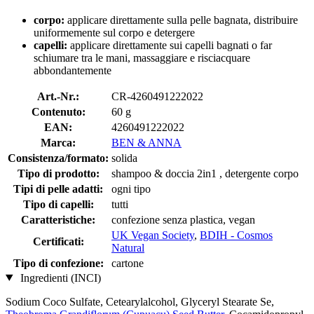
corpo:
applicare direttamente sulla pelle bagnata, distribuire
uniformemente sul corpo e detergere
capelli:
applicare direttamente sui capelli bagnati o far
schiumare tra le mani, massaggiare e risciacquare
abbondantemente
Art.-Nr.:
CR-4260491222022
Contenuto:
60 g
EAN:
4260491222022
Marca:
BEN & ANNA
Consistenza/formato:
solida
Tipo di prodotto:
shampoo & doccia 2in1 , detergente corpo
Tipi di pelle adatti:
ogni tipo
Tipo di capelli:
tutti
Caratteristiche:
confezione senza plastica, vegan
UK Vegan Society
,
BDIH - Cosmos
Certificati:
Natural
Tipo di confezione:
cartone
Ingredienti (INCI)
Sodium Coco­ Sulfate, Cetearylalcohol, Glyceryl Stearate Se,