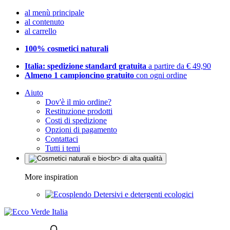
al menù principale
al contenuto
al carrello
100% cosmetici naturali
Italia: spedizione standard gratuita
a partire da € 49,90
Almeno 1 campioncino gratuito
con ogni ordine
Aiuto
Dov'è il mio ordine?
Restituzione prodotti
Costi di spedizione
Opzioni di pagamento
Contattaci
Tutti i temi
More inspiration
Detersivi e detergenti ecologici