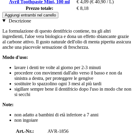
Avril Toothpaste Mint, 100 ml
€ 4,09
(€ 40,90 / L)
Prezzo totale:
€ 8,18
Aggiungi entrambi nel carrello
Descrizione
La formulazione di questo dentifricio contiene, tra gli altri
ingredienti, l'aloe vera biologica e dona un effetto sbiancante grazie
al carbone attivo. Il gusto naturale dell'olio di menta piperita assicura
anche una piacevole sensazione di freschezza.
Modo d'uso:
lavare i denti tre volte al giorno per 2-3 minuti
procedere con movimenti dall'alto verso il basso e non da
sinistra a destra, per proteggere le gengive
sostituire lo spazzolino ogni 3 mesi al più tardi
sigillare sempre bene il dentifricio dopo l'uso in modo che non
si secchi
Note:
non adatto a bambini di età inferiore a 7 anni
non ingoiare
Art.-Nr.:
AVR-1856