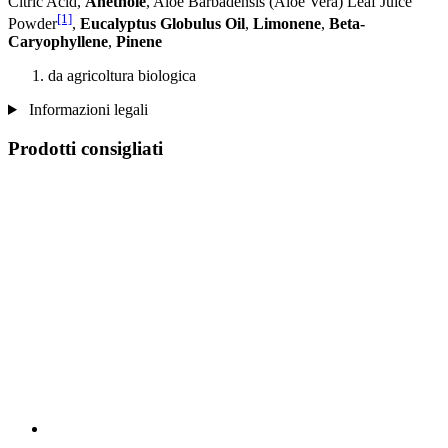
Citric Acid,
Anethole
, Aloe Barbadensis (Aloe Vera) Leaf Juice
[1]
Powder
,
Eucalyptus Globulus Oil
,
Limonene
,
Beta-
Caryophyllene
,
Pinene
da agricoltura biologica
Informazioni legali
Prodotti consigliati