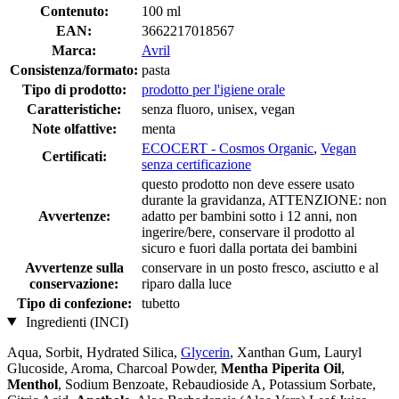
Contenuto:
100 ml
EAN:
3662217018567
Marca:
Avril
Consistenza/formato:
pasta
Tipo di prodotto:
prodotto per l'igiene orale
Caratteristiche:
senza fluoro, unisex, vegan
Note olfattive:
menta
ECOCERT - Cosmos Organic
,
Vegan
Certificati:
senza certificazione
questo prodotto non deve essere usato
durante la gravidanza, ATTENZIONE: non
Avvertenze:
adatto per bambini sotto i 12 anni, non
ingerire/bere, conservare il prodotto al
sicuro e fuori dalla portata dei bambini
Avvertenze sulla
conservare in un posto fresco, asciutto e al
conservazione:
riparo dalla luce
Tipo di confezione:
tubetto
Ingredienti (INCI)
Aqua, Sorbit, Hydrated Silica,
Glycerin
, Xanthan Gum, Lauryl
Glucoside, Aroma, Charcoal Powder,
Mentha Piperita Oil
,
Menthol
, Sodium Benzoate, Rebaudioside A, Potassium Sorbate,