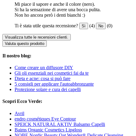
Mi piace il sapore e anche il colore (nero).
Si ha la sensazione di avere una bocca pulita.
Non ho ancora però i denti bianchi :)
Ti è stata utile questa recensione?
(4)
(0)
Sì
No
Visualizza tutte le recensioni clienti.
Valuta questo prodotto
Il nostro blog:
Come creare un diffusore DIY
Gli oli essenziali nei cosmetici fai da te
Dieta e acne: cosa si può fare
5 consigli per applicare l'autoabbronzante
Protezione solare e cura dei capelli
Scopri Ecco Verde:
Avril
endro cosmétiques Eye Contour
SPEICK NATURAL AKTIV Balsamo Capelli
Baims Organic Cosmetics Lipgloss
NOBE Nordic Beauty Oat Wonder® Delicate Cleansing