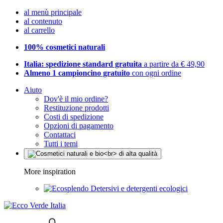
al menù principale
al contenuto
al carrello
100% cosmetici naturali
Italia: spedizione standard gratuita
a partire da € 49,90
Almeno 1 campioncino gratuito
con ogni ordine
Aiuto
Dov'è il mio ordine?
Restituzione prodotti
Costi di spedizione
Opzioni di pagamento
Contattaci
Tutti i temi
More inspiration
Detersivi e detergenti ecologici