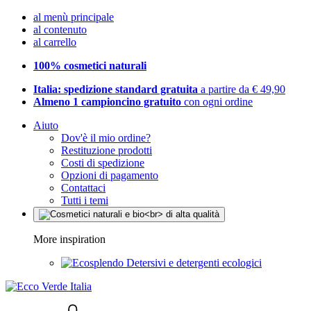
al menù principale
al contenuto
al carrello
100% cosmetici naturali
Italia: spedizione standard gratuita
a partire da € 49,90
Almeno 1 campioncino gratuito
con ogni ordine
Aiuto
Dov'è il mio ordine?
Restituzione prodotti
Costi di spedizione
Opzioni di pagamento
Contattaci
Tutti i temi
More inspiration
Detersivi e detergenti ecologici