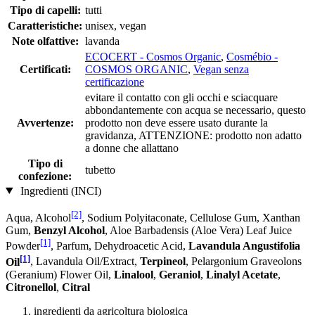
Tipo di capelli:
tutti
Caratteristiche:
unisex, vegan
Note olfattive:
lavanda
ECOCERT - Cosmos Organic
,
Cosmébio -
Certificati:
COSMOS ORGANIC
,
Vegan senza
certificazione
evitare il contatto con gli occhi e sciacquare
abbondantemente con acqua se necessario, questo
Avvertenze:
prodotto non deve essere usato durante la
gravidanza, ATTENZIONE: prodotto non adatto
a donne che allattano
Tipo di
tubetto
confezione:
Ingredienti (INCI)
[2]
Aqua, Alcohol
, Sodium Polyitaconate, Cellulose Gum, Xanthan
Gum,
Benzyl Alcohol
, Aloe Barbadensis (Aloe Vera) Leaf Juice
[1]
Powder
, Parfum, Dehydroacetic Acid,
Lavandula Angustifolia
[1]
Oil
, Lavandula Oil/Extract,
Terpineol
, Pelargonium Graveolons
(Geranium) Flower Oil,
Linalool
,
Geraniol
,
Linalyl Acetate
,
Citronellol
,
Citral
ingredienti da agricoltura biologica