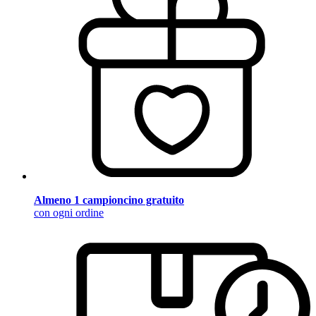
Almeno 1 campioncino gratuito
con ogni ordine