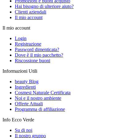
Promozioni e buoni acquisto
Hai bisogno di ulteriore aiuto?
Clienti aziendali
Il mio account
Il mio account
Login
Registrazione
Password dimenticata?
Dove è il mio pacchetto?
Riscossione buoni
Informazioni Utili
beauty Blog
Ingredienti
Cosmesi Naturale Certificata
Noi e il nostro ambiente
Offerte Attuali
Programma di affiliazione
Info Ecco Verde
Su di noi
Il nostro gruppo