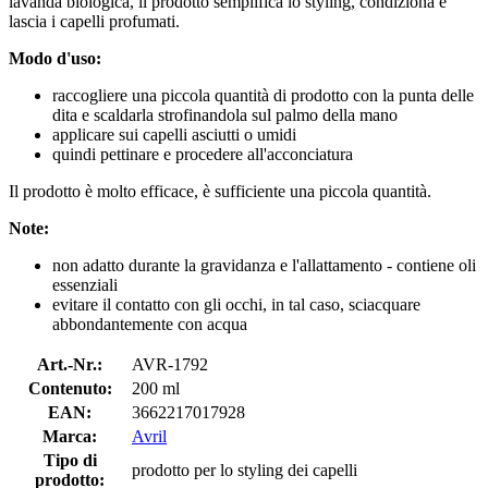
lavanda biologica, il prodotto semplifica lo styling, condiziona e
lascia i capelli profumati.
Modo d'uso:
raccogliere una piccola quantità di prodotto con la punta delle
dita e scaldarla strofinandola sul palmo della mano
applicare sui capelli asciutti o umidi
quindi pettinare e procedere all'acconciatura
Il prodotto è molto efficace, è sufficiente una piccola quantità.
Note:
non adatto durante la gravidanza e l'allattamento - contiene oli
essenziali
evitare il contatto con gli occhi, in tal caso, sciacquare
abbondantemente con acqua
Art.-Nr.:
AVR-1792
Contenuto:
200 ml
EAN:
3662217017928
Marca:
Avril
Tipo di
prodotto per lo styling dei capelli
prodotto: