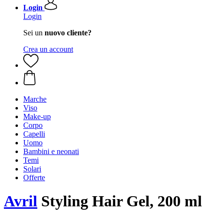
Login
Login
Sei un
nuovo cliente?
Crea un account
Marche
Viso
Make-up
Corpo
Capelli
Uomo
Bambini e neonati
Temi
Solari
Offerte
Avril
Styling Hair Gel, 200 ml