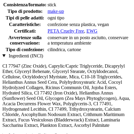
Consistenza/formato:
stick
Tipo di prodotto:
make-up
Tipi di pelle adatti:
ogni tipo
Caratteristiche:
confezione senza plastica, vegan
Certificati:
PETA Cruelty Free
,
EWG
Avvertenze sulla
conservare in un posto asciutto, conservare
conservazione:
a temperatura ambiente
Tipo di confezione:
cilindrica, cartone
Ingredienti (INCI)
CI 77947 (Zinc Oxide), Caprylic/Capric Triglyceride, Dicaprylyl
Ether, Glyceryl Behenate, Glyceryl Stearate, Octyldodecanol,
Cellulose, Octyldodecyl Myristate, Mica, C10-18 Triglycerides,
Helianthus Annus Seed Cera, Polyhydroxystearic Acid, Cocoyl
Hydrolyzed Collagen, Ricinus Communis Oil, Jojoba Esters,
Hydrated Silica, CI 77492 (Iron Oxide), Helianthus Annus
(Sunflower) Seed Oil, Glycogen (Zea Mays Phytoglycogen), Aqua,
Acacia Decurrens Flower Wax, Polyglycerin-3, CI 77491,
Hydrogenated Lecithin, CI 77499, Trihydroxystearin, Calcium
Chloride, Ascophyllum Nodosum Extract, Crithmum Maritimum
Extract, Fucus Vesiculosus (Bladderwrack) Extract, Laminaria
Saccharina Extract, Plankton Extract, Ascorbyl Palmitate