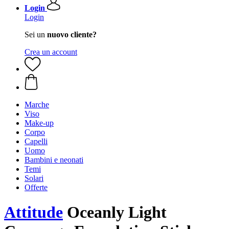
Login
Login
Sei un
nuovo cliente?
Crea un account
Marche
Viso
Make-up
Corpo
Capelli
Uomo
Bambini e neonati
Temi
Solari
Offerte
Attitude
Oceanly Light