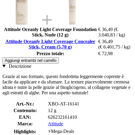
Attitude Oceanly Light Coverage Foundation
€ 36,49
(€
Stick, Nude (12 g)
3.040,83 / kg)
Attitude Oceanly Light Coverage Concealer
€ 36,49
Stick, Cream (5,70 g)
(€ 6.401,75 / kg)
Prezzo totale:
€ 72,98
Aggiungi entrambi nel carrello
Descrizione
Grazie al suo formato, questo fondotinta leggermente coprente è
facile da applicare e da sfumare. La texture piacevolmente cremosa
idrata e nutre la pelle grazie al fitoglicogeno, al collagene vegetale e
agli estratti di alghe. Per una aspetto naturale!
Art.-Nr.:
XBO-AT-16141
Contenuto:
12 g
EAN:
626232161410
Marca:
Attitude
⚡Mega-Deals
Highlights: