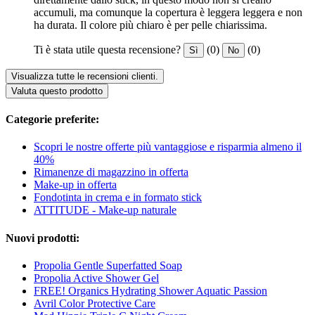
accumuli, ma comunque la copertura è leggera leggera e non
ha durata. Il colore più chiaro è per pelle chiarissima.
Ti è stata utile questa recensione?
(0)
(0)
Sì
No
Visualizza tutte le recensioni clienti.
Valuta questo prodotto
Categorie preferite:
Scopri le nostre offerte più vantaggiose e risparmia almeno il
40%
Rimanenze di magazzino in offerta
Make-up in offerta
Fondotinta in crema e in formato stick
ATTITUDE - Make-up naturale
Nuovi prodotti:
Propolia Gentle Superfatted Soap
Propolia Active Shower Gel
FREE! Organics Hydrating Shower Aquatic Passion
Avril Color Protective Care