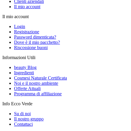
Clienti aziendali
Il mio account
Il mio account
Login
Registrazione
Password dimenticata?
Dove è il mio pacchetto?
Riscossione buoni
Informazioni Utili
beauty Blog
Ingredienti
Cosmesi Naturale Certificata
Noi e il nostro ambiente
Offerte Attuali
Programma di affiliazione
Info Ecco Verde
Su di noi
Il nostro gruppo
Contattaci