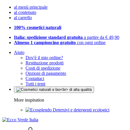
al menù principale
al contenuto
al carrello
100% cosmetici naturali
Italia: spedizione standard gratuita
a partire da € 49,90
Almeno 1 campioncino gratuito
con ogni ordine
Aiuto
Dov'è il mio ordine?
Restituzione prodotti
Costi di spedizione
Opzioni di pagamento
Contattaci
Tutti i temi
More inspiration
Detersivi e detergenti ecologici