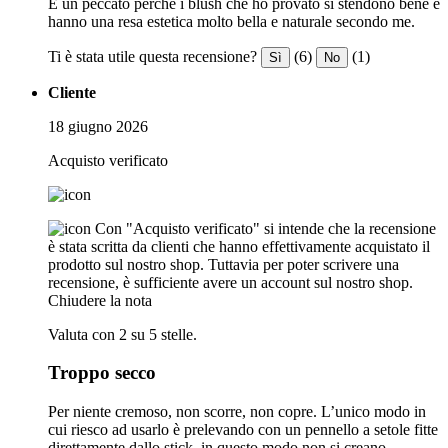
É un peccato perché i blush che ho provato si stendono bene e
hanno una resa estetica molto bella e naturale secondo me.
Ti è stata utile questa recensione?
(6)
(1)
Sì
No
Cliente
18 giugno 2026
Acquisto verificato
Con "Acquisto verificato" si intende che la recensione
è stata scritta da clienti che hanno effettivamente acquistato il
prodotto sul nostro shop. Tuttavia per poter scrivere una
recensione, è sufficiente avere un account sul nostro shop.
Chiudere la nota
Valuta con 2 su 5 stelle.
Troppo secco
Per niente cremoso, non scorre, non copre. L’unico modo in
cui riesco ad usarlo è prelevando con un pennello a setole fitte
direttamente dallo stick, in questo modo non si creano