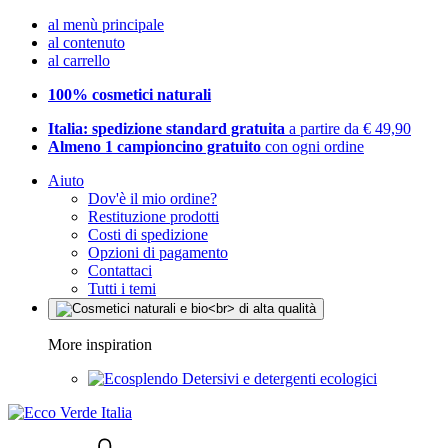
al menù principale
al contenuto
al carrello
100% cosmetici naturali
Italia: spedizione standard gratuita
a partire da € 49,90
Almeno 1 campioncino gratuito
con ogni ordine
Aiuto
Dov'è il mio ordine?
Restituzione prodotti
Costi di spedizione
Opzioni di pagamento
Contattaci
Tutti i temi
More inspiration
Detersivi e detergenti ecologici