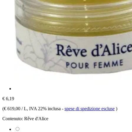
€ 6,19
(
€ 619,00 / L
, IVA 22% inclusa
-
spese di spedizione escluse
)
Contenuto:
Rêve d'Alice