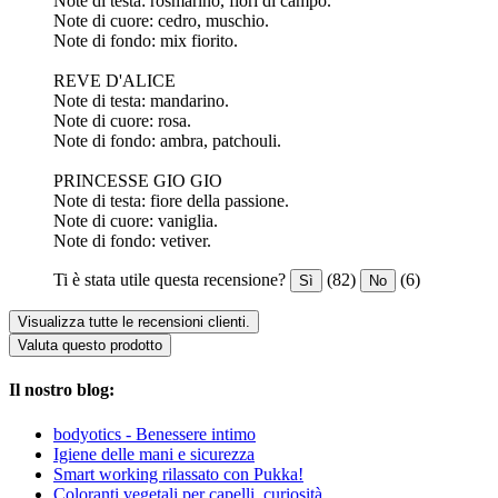
Note di testa: rosmarino, fiori di campo.
Note di cuore: cedro, muschio.
Note di fondo: mix fiorito.
REVE D'ALICE
Note di testa: mandarino.
Note di cuore: rosa.
Note di fondo: ambra, patchouli.
PRINCESSE GIO GIO
Note di testa: fiore della passione.
Note di cuore: vaniglia.
Note di fondo: vetiver.
Ti è stata utile questa recensione?
(82)
(6)
Sì
No
Visualizza tutte le recensioni clienti.
Valuta questo prodotto
Il nostro blog:
bodyotics - Benessere intimo
Igiene delle mani e sicurezza
Smart working rilassato con Pukka!
Coloranti vegetali per capelli, curiosità