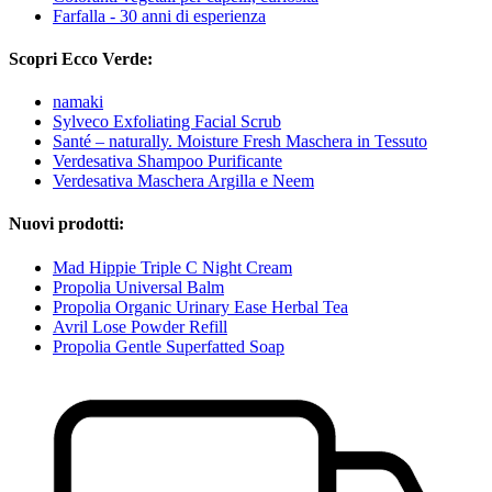
Farfalla - 30 anni di esperienza
Scopri Ecco Verde:
namaki
Sylveco Exfoliating Facial Scrub
Santé – naturally. Moisture Fresh Maschera in Tessuto
Verdesativa Shampoo Purificante
Verdesativa Maschera Argilla e Neem
Nuovi prodotti:
Mad Hippie Triple C Night Cream
Propolia Universal Balm
Propolia Organic Urinary Ease Herbal Tea
Avril Lose Powder Refill
Propolia Gentle Superfatted Soap