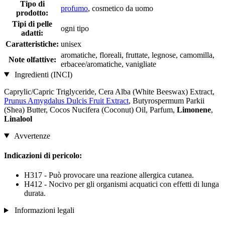
Tipo di
profumo
, cosmetico da uomo
prodotto:
Tipi di pelle
ogni tipo
adatti:
Caratteristiche:
unisex
aromatiche, floreali, fruttate, legnose, camomilla,
Note olfattive:
erbacee/aromatiche, vanigliate
Ingredienti (INCI)
Caprylic/Capric Triglyceride, Cera Alba (White Beeswax) Extract,
Prunus Amygdalus Dulcis Fruit Extract
, Butyrospermum Parkii
(Shea) Butter, Cocos Nucifera (Coconut) Oil, Parfum,
Limonene
,
Linalool
Avvertenze
Indicazioni di pericolo:
H317 - Può provocare una reazione allergica cutanea.
H412 - Nocivo per gli organismi acquatici con effetti di lunga
durata.
Informazioni legali