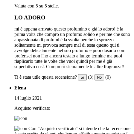
Valuta con 5 su 5 stelle.
LO ADORO
mi è appena arrivato questo profumino e già lo adoro! è la
prima volta che compro un profumo solido e per me che sono
appassionata di profumi è la svolta perché lo spruzzo
solitamente mi provoca sempre mal di testa questo qui ti
avvolge delicatamente nel suo profumo e puoi dosarlo com
preferisci non l'ho ancora testato a lungo termine ma puoi
riaplicarlo tutte le volte che vuoi quindi per me è già
superlativo così. Comprerò sicuramente le altre fragranza!!
Ti è stata utile questa recensione?
(3)
(0)
Sì
No
Elena
14 luglio 2021
Acquisto verificato
Con "Acquisto verificato" si intende che la recensione
è stata scritta da clienti che hanno effettivamente acquistato il