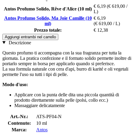
€ 6,19
(€ 619,00 /
Antos Profumo Solido, Rêve d'Alice (10 ml)
L)
Antos Profumo Solido, Ma Joie Camille (10
€ 6,19
ml)
(€ 619,00 / L)
Prezzo totale:
€ 12,38
Aggiungi entrambi nel carrello
Descrizione
Questo profumo ti accompagna con la sua fragranza per tutta la
giornata. La pratica confezione e il formato solido permette inoltre di
portarlo sempre in borsa per applicarlo quando si preferisce.
La sua formula naturale con cera d'api, burro di karité e oli vegetali
permette l'uso su tutti i tipi di pelle.
Modo d'uso:
Applicare con la punta delle dita una piccola quantità di
prodotto direttamente sulla pelle (polsi, collo ecc.)
Massaggiare delicatamente
Art.-Nr.:
ATS-PF04-N
Contenuto:
10 ml
Marca:
Antos