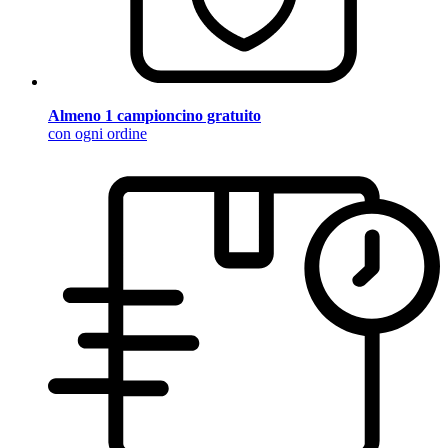
Almeno 1 campioncino gratuito
con ogni ordine