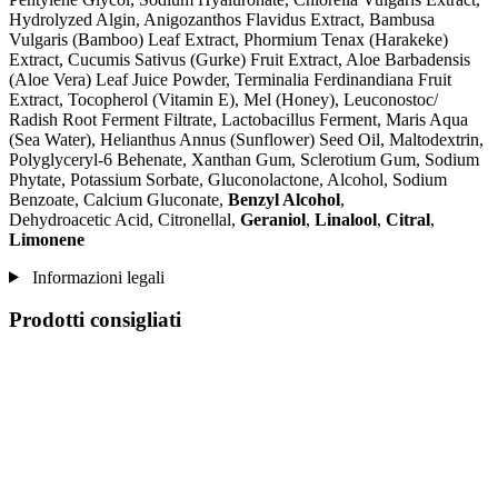
Hydrolyzed Algin, Anigozanthos Flavidus Extract, Bambusa
Vulgaris (Bamboo) Leaf Extract, Phormium Tenax (Harakeke)
Extract, Cucumis Sativus (Gurke) Fruit Extract, Aloe Barbadensis
(Aloe Vera) Leaf Juice Powder, Terminalia Ferdinandiana Fruit
Extract, Tocopherol (Vitamin E), Mel (Honey), Leuconostoc/
Radish Root Ferment Filtrate, Lactobacillus Ferment, Maris Aqua
(Sea Water), Helianthus Annus (Sunflower) Seed Oil, Maltodextrin,
Polyglyceryl-6 Behenate, Xanthan Gum, Sclerotium Gum, Sodium
Phytate, Potassium Sorbate, Gluconolactone, Alcohol, Sodium
Benzoate, Calcium Gluconate,
Benzyl Alcohol
,
Dehydroacetic Acid, Citronellal,
Geraniol
,
Linalool
,
Citral
,
Limonene
Informazioni legali
Prodotti consigliati