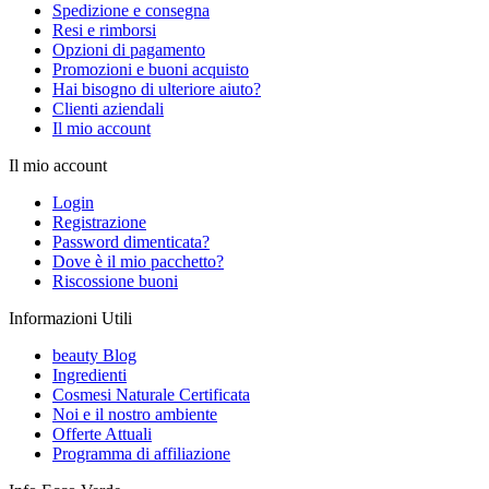
Spedizione e consegna
Resi e rimborsi
Opzioni di pagamento
Promozioni e buoni acquisto
Hai bisogno di ulteriore aiuto?
Clienti aziendali
Il mio account
Il mio account
Login
Registrazione
Password dimenticata?
Dove è il mio pacchetto?
Riscossione buoni
Informazioni Utili
beauty Blog
Ingredienti
Cosmesi Naturale Certificata
Noi e il nostro ambiente
Offerte Attuali
Programma di affiliazione