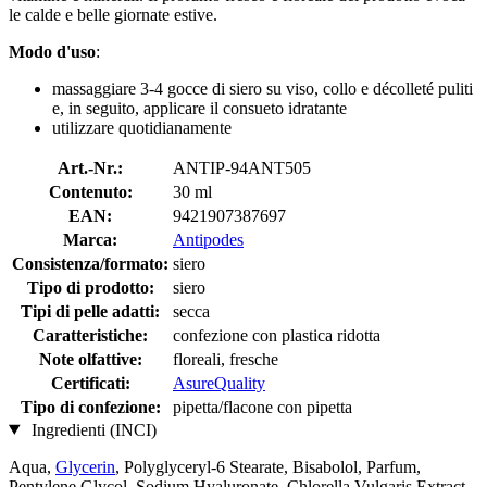
le calde e belle giornate estive.
Modo d'uso
:
massaggiare 3-4 gocce di siero su viso, collo e décolleté puliti
e, in seguito, applicare il consueto idratante
utilizzare quotidianamente
Art.-Nr.:
ANTIP-94ANT505
Contenuto:
30 ml
EAN:
9421907387697
Marca:
Antipodes
Consistenza/formato:
siero
Tipo di prodotto:
siero
Tipi di pelle adatti:
secca
Caratteristiche:
confezione con plastica ridotta
Note olfattive:
floreali, fresche
Certificati:
AsureQuality
Tipo di confezione:
pipetta/flacone con pipetta
Ingredienti (INCI)
Aqua,
Glycerin
, Polyglyceryl-6 Stearate, Bisabolol, Parfum,
Pentylene Glycol, Sodium Hyaluronate, Chlorella Vulgaris Extract,