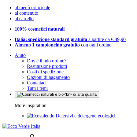
al menù principale
al contenuto
al carrello
100% cosmetici naturali
Italia: spedizione standard gratuita
a partire da € 49,90
Almeno 1 campioncino gratuito
con ogni ordine
Aiuto
Dov'è il mio ordine?
Restituzione prodotti
Costi di spedizione
Opzioni di pagamento
Contattaci
Tutti i temi
More inspiration
Detersivi e detergenti ecologici