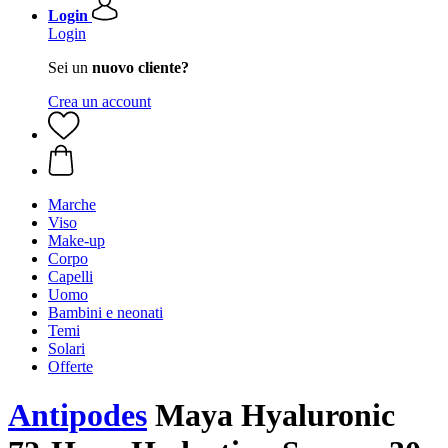
Login
Login
Sei un
nuovo cliente?
Crea un account
Marche
Viso
Make-up
Corpo
Capelli
Uomo
Bambini e neonati
Temi
Solari
Offerte
Antipodes
Maya Hyaluronic