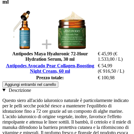
ml
Antipodes Maya Hyaluronic 72-Hour
€ 45,99
(€
Hydration Serum, 30 ml
1.533,00 / L)
Antipodes Avocado Pear Collagen-Boosting
€ 54,99
Night Cream, 60 ml
(€ 916,50 / L)
Prezzo totale:
€ 100,98
Aggiungi entrambi nel carrello
Descrizione
Questo siero all'acido ialuronico naturale è particolarmente indicato
per le pelli secche poiché riesce a mantenere l'equilibrio di
idratazione fino a 72 ore grazie ad un composto di alghe marine.
L'acido ialuronico di origine vegetale, inoltre, favorisce l'effetto
rimpolpante e attenua le linee sottili. Il bambù, il cetriolo e il miele di
manuka difendono la barriera protettiva cutanea e la riforniscono di
vitamine e minerali. Il profumo fresco e floreale del prodotto evoca