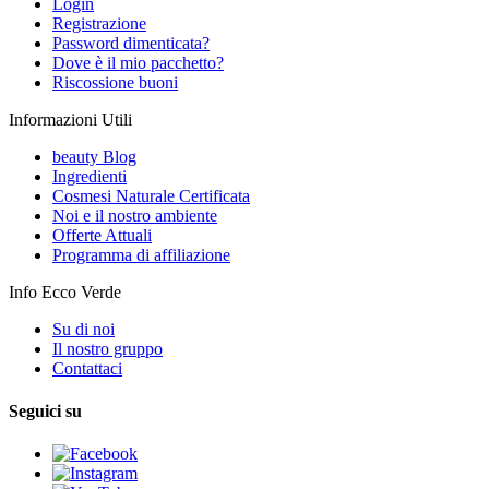
Login
Registrazione
Password dimenticata?
Dove è il mio pacchetto?
Riscossione buoni
Informazioni Utili
beauty Blog
Ingredienti
Cosmesi Naturale Certificata
Noi e il nostro ambiente
Offerte Attuali
Programma di affiliazione
Info Ecco Verde
Su di noi
Il nostro gruppo
Contattaci
Seguici su