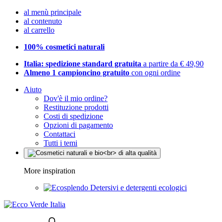
al menù principale
al contenuto
al carrello
100% cosmetici naturali
Italia: spedizione standard gratuita
a partire da € 49,90
Almeno 1 campioncino gratuito
con ogni ordine
Aiuto
Dov'è il mio ordine?
Restituzione prodotti
Costi di spedizione
Opzioni di pagamento
Contattaci
Tutti i temi
More inspiration
Detersivi e detergenti ecologici