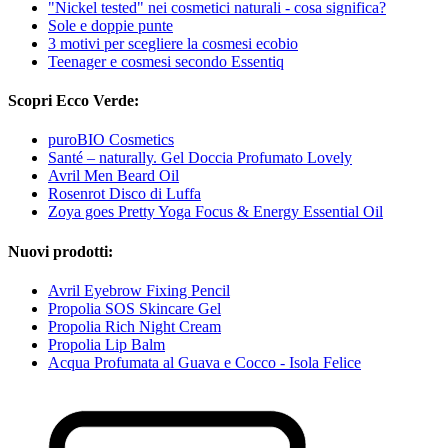
"Nickel tested" nei cosmetici naturali - cosa significa?
Sole e doppie punte
3 motivi per scegliere la cosmesi ecobio
Teenager e cosmesi secondo Essentiq
Scopri Ecco Verde:
puroBIO Cosmetics
Santé – naturally. Gel Doccia Profumato Lovely
Avril Men Beard Oil
Rosenrot Disco di Luffa
Zoya goes Pretty Yoga Focus & Energy Essential Oil
Nuovi prodotti:
Avril Eyebrow Fixing Pencil
Propolia SOS Skincare Gel
Propolia Rich Night Cream
Propolia Lip Balm
Acqua Profumata al Guava e Cocco - Isola Felice