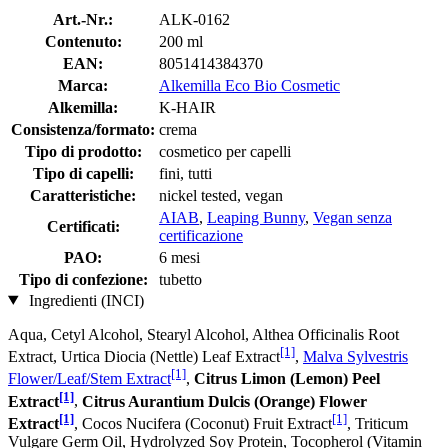
Art.-Nr.:
ALK-0162
Contenuto:
200 ml
EAN:
8051414384370
Marca:
Alkemilla Eco Bio Cosmetic
Alkemilla:
K-HAIR
Consistenza/formato:
crema
Tipo di prodotto:
cosmetico per capelli
Tipo di capelli:
fini, tutti
Caratteristiche:
nickel tested, vegan
AIAB
,
Leaping Bunny
,
Vegan senza
Certificati:
certificazione
PAO:
6 mesi
Tipo di confezione:
tubetto
Ingredienti (INCI)
Aqua, Cetyl Alcohol, Stearyl Alcohol, Althea Officinalis Root
[1]
Extract, Urtica Diocia (Nettle) Leaf Extract
,
Malva Sylvestris
[1]
Flower/Leaf/Stem Extract
,
Citrus Limon (Lemon) Peel
[1]
Extract
,
Citrus Aurantium Dulcis (Orange) Flower
[1]
[1]
Extract
, Cocos Nucifera (Coconut) Fruit Extract
, Triticum
Vulgare Germ Oil, Hydrolyzed Soy Protein, Tocopherol (Vitamin