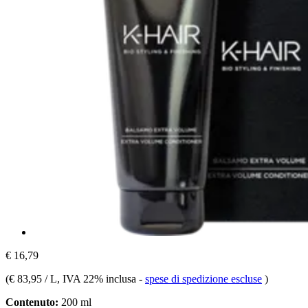
€ 16,79
(
€ 83,95 / L
, IVA 22% inclusa
-
spese di spedizione escluse
)
Contenuto:
200 ml